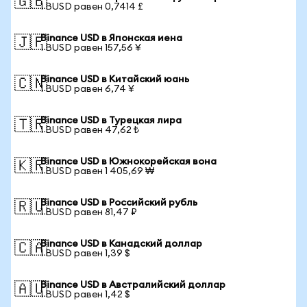
🇬🇧
1 BUSD равен 0,7414 £
Binance USD в Японская иена
🇯🇵
1 BUSD равен 157,56 ¥
Binance USD в Китайский юань
🇨🇳
1 BUSD равен 6,74 ¥
Binance USD в Турецкая лира
🇹🇷
1 BUSD равен 47,62 ₺
Binance USD в Южнокорейская вона
🇰🇷
1 BUSD равен 1 405,69 ₩
Binance USD в Российский рубль
🇷🇺
1 BUSD равен 81,47 ₽
Binance USD в Канадский доллар
🇨🇦
1 BUSD равен 1,39 $
Binance USD в Австралийский доллар
🇦🇺
1 BUSD равен 1,42 $