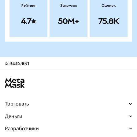
Рейтинг
Загрузок
Оценок
4.7
50M+
75.8K
BUSD/BNT
Нижний колонтитул сайта MetaMask
Торговать
Торговля
Деньги
Swaps
Покупайте
Разработчики
Прогнозы
НОВИНКА
Карта
Документация для разработчиков