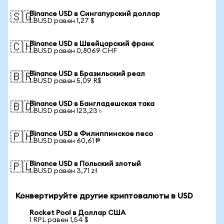
Binance USD в Сингапурский доллар
🇸🇬
1 BUSD равен 1,27 $
Binance USD в Швейцарский франк
🇨🇭
1 BUSD равен 0,8069 CHF
Binance USD в Бразильский реал
🇧🇷
1 BUSD равен 5,09 R$
Binance USD в Бангладешская така
🇧🇩
1 BUSD равен 123,23 ৳
Binance USD в Филиппинское песо
🇵🇭
1 BUSD равен 60,61 ₱
Binance USD в Польский злотый
🇵🇱
1 BUSD равен 3,71 zł
Конвертируйте другие криптовалюты в USD
Rocket Pool в Доллар США
1 RPL равен 1,54 $