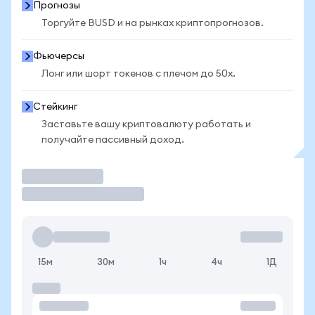
Прогнозы
Торгуйте BUSD и на рынках криптопрогнозов.
Фьючерсы
Лонг или шорт токенов с плечом до 50x.
Стейкинг
Заставьте вашу криптовалюту работать и
получайте пассивный доход.
Торговать
15м
30м
1ч
4ч
1Д