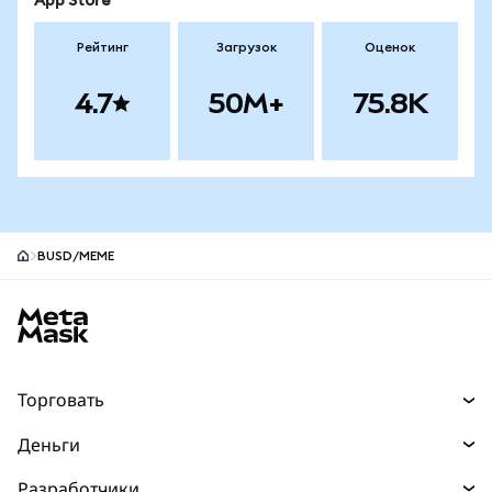
App Store
Рейтинг
Загрузок
Оценок
4.7
50M+
75.8K
BUSD/MEME
Нижний колонтитул сайта MetaMask
Торговать
Торговля
Деньги
Swaps
Покупайте
Разработчики