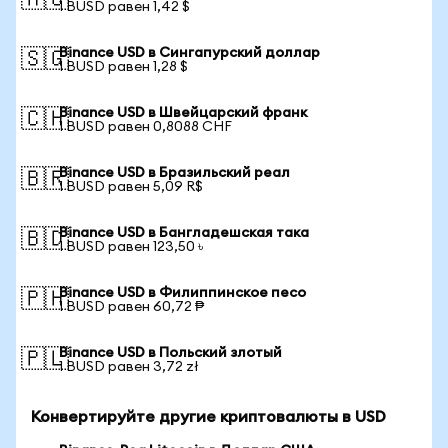
🇦🇺
1 BUSD равен 1,42 $
Binance USD в Сингапурский доллар
🇸🇬
1 BUSD равен 1,28 $
Binance USD в Швейцарский франк
🇨🇭
1 BUSD равен 0,8088 CHF
Binance USD в Бразильский реал
🇧🇷
1 BUSD равен 5,09 R$
Binance USD в Бангладешская така
🇧🇩
1 BUSD равен 123,50 ৳
Binance USD в Филиппинское песо
🇵🇭
1 BUSD равен 60,72 ₱
Binance USD в Польский злотый
🇵🇱
1 BUSD равен 3,72 zł
Конвертируйте другие криптовалюты в USD