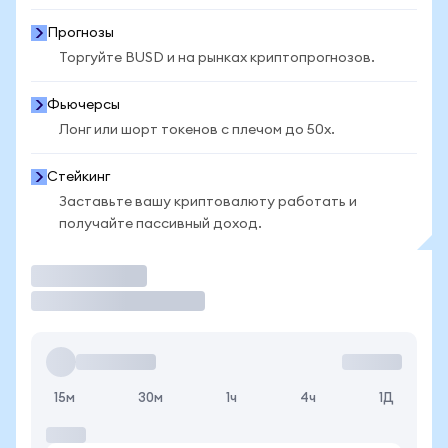
Прогнозы
Торгуйте BUSD и на рынках криптопрогнозов.
Фьючерсы
Лонг или шорт токенов с плечом до 50x.
Стейкинг
Заставьте вашу криптовалюту работать и
получайте пассивный доход.
Торговать
15м
30м
1ч
4ч
1Д