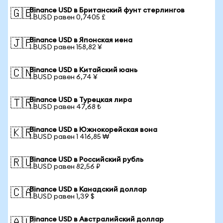
Binance USD в Британский фунт стерлингов
🇬🇧
1 BUSD равен 0,7405 £
Binance USD в Японская иена
🇯🇵
1 BUSD равен 158,82 ¥
Binance USD в Китайский юань
🇨🇳
1 BUSD равен 6,74 ¥
Binance USD в Турецкая лира
🇹🇷
1 BUSD равен 47,68 ₺
Binance USD в Южнокорейская вона
🇰🇷
1 BUSD равен 1 416,85 ₩
Binance USD в Российский рубль
🇷🇺
1 BUSD равен 82,56 ₽
Binance USD в Канадский доллар
🇨🇦
1 BUSD равен 1,39 $
Binance USD в Австралийский доллар