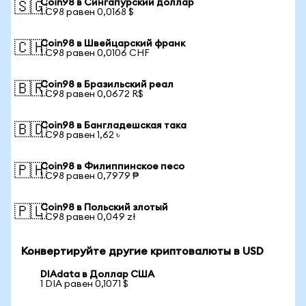
Coin98 в Сингапурский доллар
🇸🇬
1 C98 равен 0,0168 $
Coin98 в Швейцарский франк
🇨🇭
1 C98 равен 0,0106 CHF
Coin98 в Бразильский реал
🇧🇷
1 C98 равен 0,0672 R$
Coin98 в Бангладешская така
🇧🇩
1 C98 равен 1,62 ৳
Coin98 в Филиппинское песо
🇵🇭
1 C98 равен 0,7979 ₱
Coin98 в Польский злотый
🇵🇱
1 C98 равен 0,049 zł
Конвертируйте другие криптовалюты в USD
DIAdata в Доллар США
1 DIA равен 0,1071 $