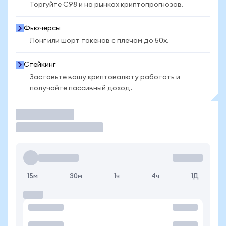
Торгуйте C98 и на рынках криптопрогнозов.
Фьючерсы
Лонг или шорт токенов с плечом до 50x.
Стейкинг
Заставьте вашу криптовалюту работать и
получайте пассивный доход.
Торговать
15м
30м
1ч
4ч
1Д