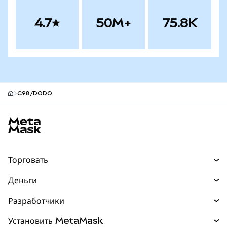
4.7
50M+
75.8K
C98/DODO
Нижний колонтитул сайта MetaMask
Торговать
Торговля
Деньги
Swaps
Покупайте
Разработчики
Прогнозы
НОВИНКА
Карта
Документация для разработчиков
Установить MetaMask
Перпы
НОВИНКА