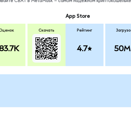
нивайте CBAT в MetaMask — самом надёжном криптокошельке
App Store
Оценок
Скачать
Рейтинг
Загрузо
83.7K
4.7
50M