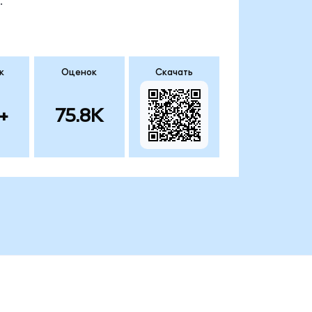
.
к
Оценок
Скачать
+
75.8K