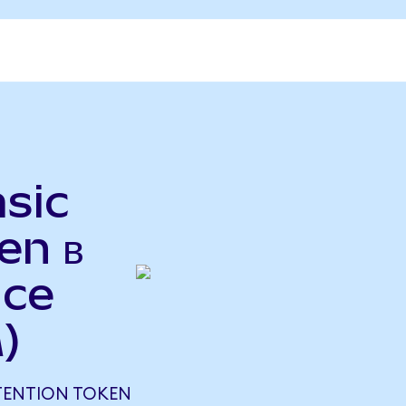
sic
en в
nce
)
TENTION TOKEN