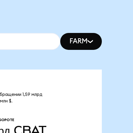
FARM
обращении 1,59 млрд
млн $.
БОРОТЕ
рд
CBAT