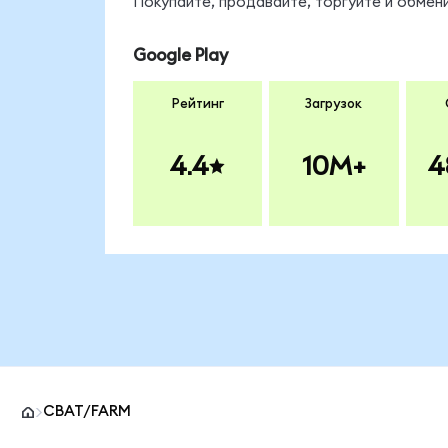
Покупайте, продавайте, торгуйте и обме
Google Play
Рейтинг
Загрузок
4.4
10M+
4
CBAT/FARM