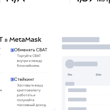
AT в MetaMask
Торговать
T
Обменять CBAT
T
Торгуйте CBAT
внутри и между
блокчейнами.
15м
30м
Стейкинг
Заставьте вашу
ом
криптовалюту
работать и
получайте
пассивный доход.