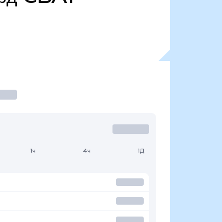
1ч
4ч
1Д