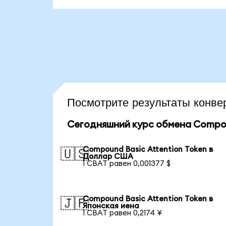
Посмотрите результаты кон
Сегодняшний курс обмена Compoun
Compound Basic Attention Token в
🇺🇸
Доллар США
1 CBAT равен 0,001377 $
Compound Basic Attention Token в
🇯🇵
Японская иена
1 CBAT равен 0,2174 ¥