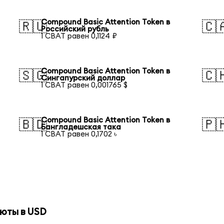
Compound Basic Attention Token в
🇷🇺
🇨
Российский рубль
1 CBAT равен 0,1124 ₽
Compound Basic Attention Token в
🇸🇬
🇨
Сингапурский доллар
1 CBAT равен 0,001765 $
Compound Basic Attention Token в
🇧🇩
🇵
Бангладешская така
1 CBAT равен 0,1702 ৳
юты в USD