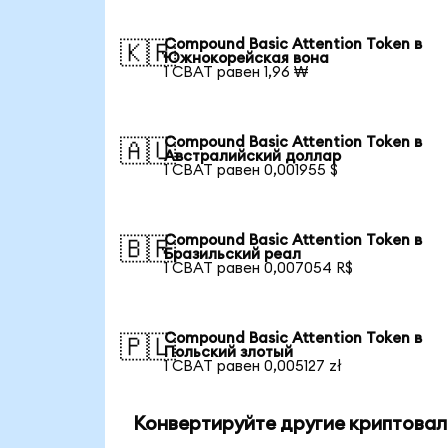
Compound Basic Attention Token в
🇰🇷
Южнокорейская вона
1 CBAT равен 1,96 ₩
Compound Basic Attention Token в
🇦🇺
Австралийский доллар
1 CBAT равен 0,001955 $
Compound Basic Attention Token в
🇧🇷
Бразильский реал
1 CBAT равен 0,007054 R$
Compound Basic Attention Token в
🇵🇱
Польский злотый
1 CBAT равен 0,005127 zł
Конвертируйте другие криптовал