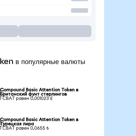
ken в популярные валюты
Compound Basic Attention Token в

Британский фунт стерлингов
1 CBAT равен 0,001023 £
Compound Basic Attention Token в

Турецкая лира
1 CBAT равен 0,0655 ₺