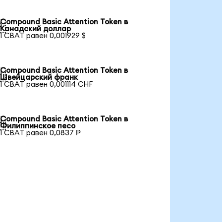
Compound Basic Attention Token в

Канадский доллар
1 CBAT равен 0,001929 $
Compound Basic Attention Token в

Швейцарский франк
1 CBAT равен 0,001114 CHF
Compound Basic Attention Token в

Филиппинское песо
1 CBAT равен 0,0837 ₱