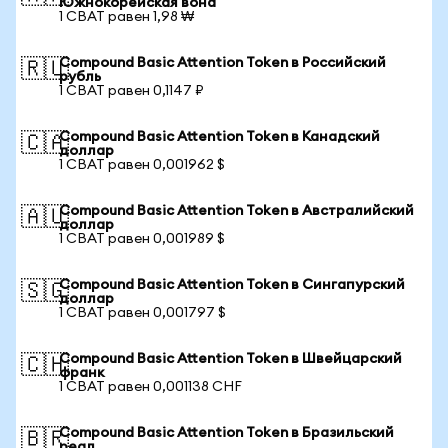
Южнокорейская вона
1 CBAT равен 1,98 ₩
Compound Basic Attention Token в Российский
🇷🇺
рубль
1 CBAT равен 0,1147 ₽
Compound Basic Attention Token в Канадский
🇨🇦
доллар
1 CBAT равен 0,001962 $
Compound Basic Attention Token в Австралийский
🇦🇺
доллар
1 CBAT равен 0,001989 $
Compound Basic Attention Token в Сингапурский
🇸🇬
доллар
1 CBAT равен 0,001797 $
Compound Basic Attention Token в Швейцарский
🇨🇭
франк
1 CBAT равен 0,001138 CHF
Compound Basic Attention Token в Бразильский
🇧🇷
реал