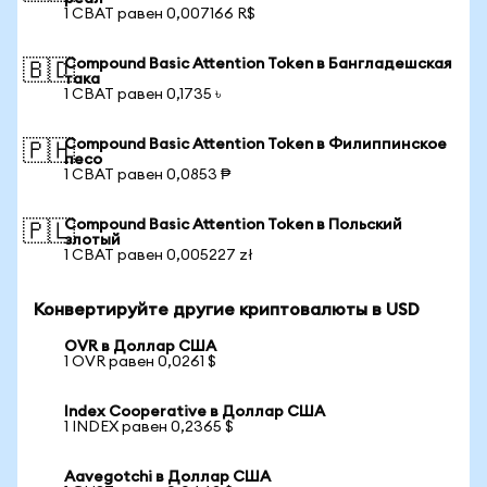
1 CBAT равен 0,007166 R$
Compound Basic Attention Token в Бангладешская
🇧🇩
така
1 CBAT равен 0,1735 ৳
Compound Basic Attention Token в Филиппинское
🇵🇭
песо
1 CBAT равен 0,0853 ₱
Compound Basic Attention Token в Польский
🇵🇱
злотый
1 CBAT равен 0,005227 zł
Конвертируйте другие криптовалюты в USD
OVR в Доллар США
1 OVR равен 0,0261 $
Index Cooperative в Доллар США
1 INDEX равен 0,2365 $
Aavegotchi в Доллар США