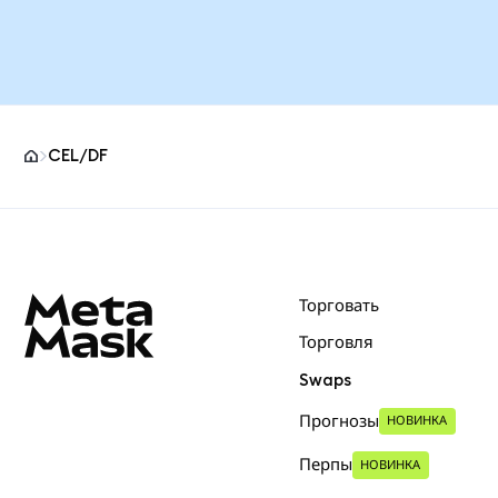
CEL/DF
Нижний колонтитул сайта MetaMask
Торговать
Торговля
Swaps
Прогнозы
НОВИНКА
Перпы
НОВИНКА