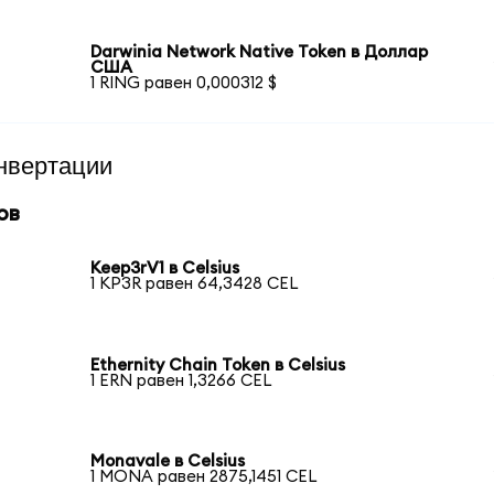
Darwinia Network Native Token в Доллар
США
1 RING равен 0,000312 $
нвертации
ов
Keep3rV1 в Celsius
1 KP3R равен 64,3428 CEL
Ethernity Chain Token в Celsius
1 ERN равен 1,3266 CEL
Monavale в Celsius
1 MONA равен 2875,1451 CEL