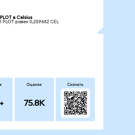
PLOT в Celsius
1 PLOT равен 0,259682 CEL
к
Оценок
Скачать
+
75.8K