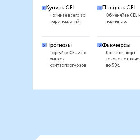
Купить CEL
Продать CEL
Начните всего за
Обменяйте CEL 
пару нажатий.
наличные.
Прогнозы
Фьючерсы
Торгуйте CEL и на
Лонг или шорт
рынках
токенов с плеч
криптопрогнозов.
до 50x.