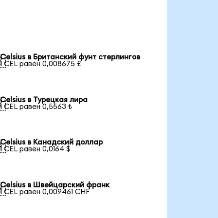
Celsius в Британский фунт стерлингов

1 CEL равен 0,008675 £
Celsius в Турецкая лира

1 CEL равен 0,5563 ₺
Celsius в Канадский доллар

1 CEL равен 0,0164 $
Celsius в Швейцарский франк

1 CEL равен 0,009461 CHF