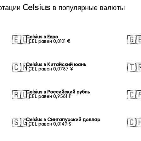
ртации Celsius в популярные валюты
Celsius в Евро
🇪🇺
🇬
1 CEL равен 0,0101 €
Celsius в Китайский юань
🇨🇳
🇹
1 CEL равен 0,0787 ¥
Celsius в Российский рубль
🇷🇺
🇨
1 CEL равен 0,9581 ₽
Celsius в Сингапурский доллар
🇸🇬
🇨
1 CEL равен 0,0149 $