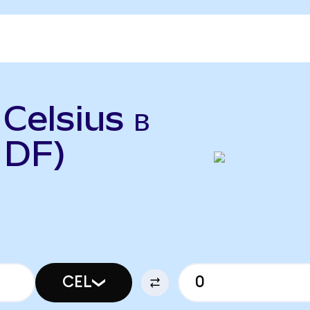
 Celsius в
 DF)
CEL