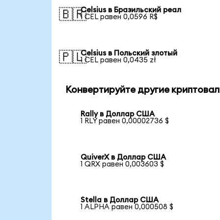
Celsius в Бразильский реал
🇧🇷
1 CEL равен 0,0596 R$
Celsius в Польский злотый
🇵🇱
1 CEL равен 0,0435 zł
Конвертируйте другие криптовал
Rally в Доллар США
1 RLY равен 0,00002736 $
QuiverX в Доллар США
1 QRX равен 0,003603 $
Stella в Доллар США
1 ALPHA равен 0,000508 $