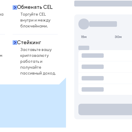
Обменять CEL
на
Торгуйте CEL
внутри и между
блокчейнами.
15м
30м
Стейкинг
Заставьте вашу
ом
криптовалюту
работать и
получайте
пассивный доход.