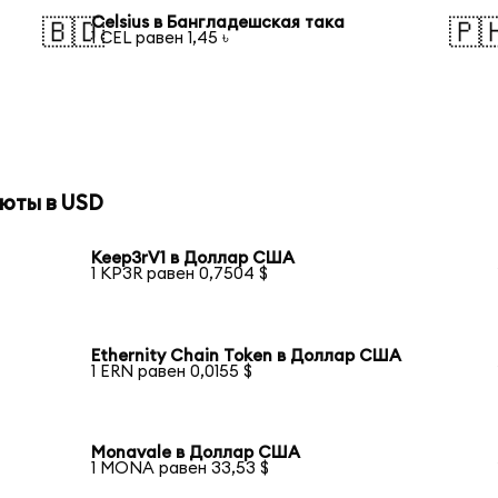
Celsius в Бангладешская така
🇧🇩
🇵
1 CEL равен 1,45 ৳
юты в USD
Keep3rV1 в Доллар США
1 KP3R равен 0,7504 $
Ethernity Chain Token в Доллар США
1 ERN равен 0,0155 $
Monavale в Доллар США
1 MONA равен 33,53 $