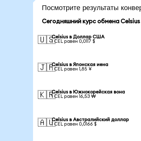
Посмотрите результаты конве
Сегодняшний курс обмена Celsius
Celsius в Доллар США
🇺🇸
1 CEL равен 0,0117 $
Celsius в Японская иена
🇯🇵
1 CEL равен 1,85 ¥
Celsius в Южнокорейская вона
🇰🇷
1 CEL равен 16,53 ₩
Celsius в Австралийский доллар
🇦🇺
1 CEL равен 0,0166 $