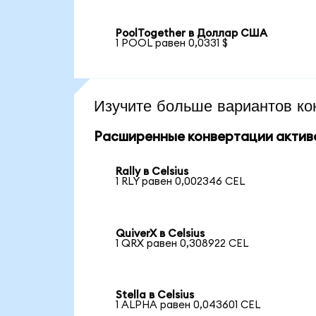
PoolTogether в Доллар США
1 POOL равен 0,0331 $
Изучите больше вариантов ко
Расширенные конвертации актив
Rally в Celsius
1 RLY равен 0,002346 CEL
QuiverX в Celsius
1 QRX равен 0,308922 CEL
Stella в Celsius
1 ALPHA равен 0,043601 CEL