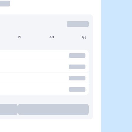
1ч
4ч
1Д