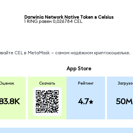
Darwinia Network Native Token в Celsius
1 RING равен 0,026784 CEL
нивайте CEL в MetaMask — самом надёжном криптокошельке.
App Store
Оценок
Скачать
Рейтинг
Загрузо
83.8K
4.7
50M