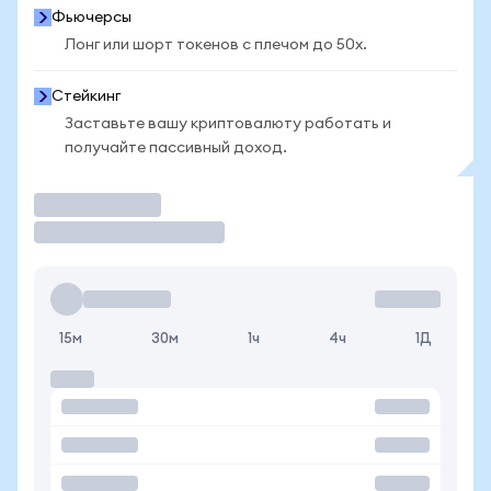
Фьючерсы
Лонг или шорт токенов с плечом до 50x.
Стейкинг
Заставьте вашу криптовалюту работать и
получайте пассивный доход.
Торговать
15м
30м
1ч
4ч
1Д