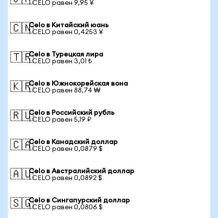
1 CELO равен 9,95 ¥
Celo в Китайский юань
🇨🇳
1 CELO равен 0,4253 ¥
Celo в Турецкая лира
🇹🇷
1 CELO равен 3,01 ₺
Celo в Южнокорейская вона
🇰🇷
1 CELO равен 88,74 ₩
Celo в Российский рубль
🇷🇺
1 CELO равен 5,19 ₽
Celo в Канадский доллар
🇨🇦
1 CELO равен 0,0879 $
Celo в Австралийский доллар
🇦🇺
1 CELO равен 0,0892 $
Celo в Сингапурский доллар
🇸🇬
1 CELO равен 0,0806 $