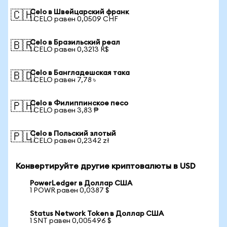
Celo в Швейцарский франк
🇨🇭
1 CELO равен 0,0509 CHF
Celo в Бразильский реал
🇧🇷
1 CELO равен 0,3213 R$
Celo в Бангладешская така
🇧🇩
1 CELO равен 7,78 ৳
Celo в Филиппинское песо
🇵🇭
1 CELO равен 3,83 ₱
Celo в Польский злотый
🇵🇱
1 CELO равен 0,2342 zł
Конвертируйте другие криптовалюты в USD
PowerLedger в Доллар США
1 POWR равен 0,0387 $
Status Network Token в Доллар США
1 SNT равен 0,005496 $