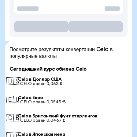
Посмотрите результаты конвертации Celo в
популярные валюты
Сегодняшний курс обмена Celo
Celo в Доллар США
🇺🇸
1 CELO равен 0,063 $
Celo в Евро
🇪🇺
1 CELO равен 0,0545 €
Celo в Британский фунт стерлингов
🇬🇧
1 CELO равен 0,0467 £
Celo в Японская иена
🇯🇵