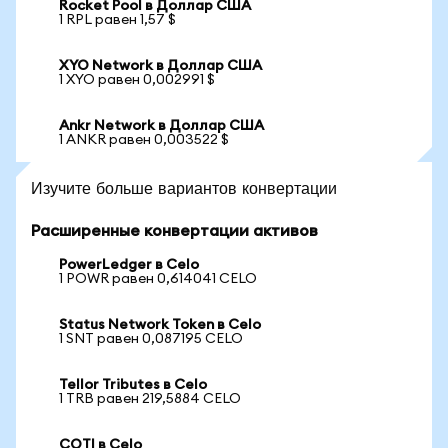
Rocket Pool в Доллар США
1 RPL равен 1,57 $
XYO Network в Доллар США
1 XYO равен 0,002991 $
Ankr Network в Доллар США
1 ANKR равен 0,003522 $
Изучите больше вариантов конвертации
Расширенные конвертации активов
PowerLedger в Celo
1 POWR равен 0,614041 CELO
Status Network Token в Celo
1 SNT равен 0,087195 CELO
Tellor Tributes в Celo
1 TRB равен 219,5884 CELO
COTI в Celo