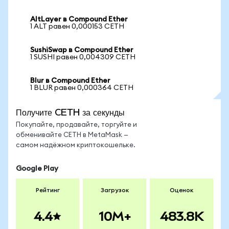
AltLayer в Compound Ether
1 ALT равен 0,000153 CETH
SushiSwap в Compound Ether
1 SUSHI равен 0,004309 CETH
Blur в Compound Ether
1 BLUR равен 0,000364 CETH
Получите CETH за секунды
Покупайте, продавайте, торгуйте и
обменивайте CETH в MetaMask —
самом надёжном криптокошельке.
Google Play
Рейтинг
Загрузок
Оценок
4.4
10M+
483.8K