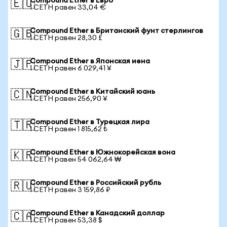
Compound Ether в Евро
🇪🇺
1 CETH равен 33,04 €
Compound Ether в Британский фунт стерлингов
🇬🇧
1 CETH равен 28,30 £
Compound Ether в Японская иена
🇯🇵
1 CETH равен 6 029,41 ¥
Compound Ether в Китайский юань
🇨🇳
1 CETH равен 256,90 ¥
Compound Ether в Турецкая лира
🇹🇷
1 CETH равен 1 815,62 ₺
Compound Ether в Южнокорейская вона
🇰🇷
1 CETH равен 54 062,64 ₩
Compound Ether в Российский рубль
🇷🇺
1 CETH равен 3 159,86 ₽
Compound Ether в Канадский доллар
🇨🇦
1 CETH равен 53,38 $