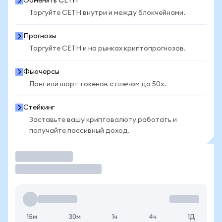
Обменять CETH
Торгуйте CETH внутри и между блокчейнами.
Прогнозы
Торгуйте CETH и на рынках криптопрогнозов.
Фьючерсы
Лонг или шорт токенов с плечом до 50x.
Стейкинг
Заставьте вашу криптовалюту работать и
получайте пассивный доход.
Торговать
15м
30м
1ч
4ч
1Д