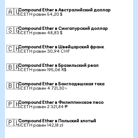
Compound Ether в Австралийский доллар
🇦🇺
1 CETH равен 54,20 $
Compound Ether в Сингапурский доллар
🇸🇬
1 CETH равен 48,83 $
Compound Ether в Швейцарский франк
🇨🇭
1 CETH равен 30,94 CHF
Compound Ether в Бразильский реал
🇧🇷
1 CETH равен 195,06 R$
Compound Ether в Бангладешская така
🇧🇩
1 CETH равен 4 721,30 ৳
Compound Ether в Филиппинское песо
🇵🇭
1 CETH равен 2 321,84 ₱
Compound Ether в Польский злотый
🇵🇱
1 CETH равен 142,18 zł