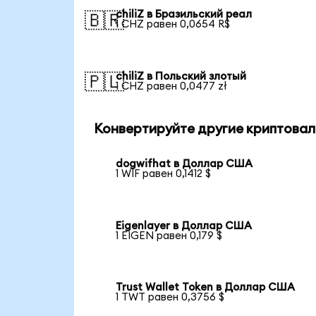
chiliZ в Бразильский реал
🇧🇷
1 CHZ равен 0,0654 R$
chiliZ в Польский злотый
🇵🇱
1 CHZ равен 0,0477 zł
Конвертируйте другие криптовал
dogwifhat в Доллар США
1 WIF равен 0,1412 $
Eigenlayer в Доллар США
1 EIGEN равен 0,179 $
Trust Wallet Token в Доллар США
1 TWT равен 0,3756 $