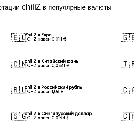
ртации chiliZ в популярные валюты
chiliZ в Евро
🇪🇺
🇬
1 CHZ равен 0,0111 €
chiliZ в Китайский юань
🇨🇳
🇹
1 CHZ равен 0,0861 ¥
chiliZ в Российский рубль
🇷🇺
🇨
1 CHZ равен 1,06 ₽
chiliZ в Сингапурский доллар
🇸🇬
🇨
1 CHZ равен 0,0164 $