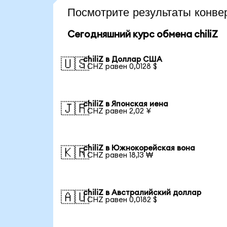
Посмотрите результаты конве
Сегодняшний курс обмена chiliZ
chiliZ в Доллар США
🇺🇸
1 CHZ равен 0,0128 $
chiliZ в Японская иена
🇯🇵
1 CHZ равен 2,02 ¥
chiliZ в Южнокорейская вона
🇰🇷
1 CHZ равен 18,13 ₩
chiliZ в Австралийский доллар
🇦🇺
1 CHZ равен 0,0182 $