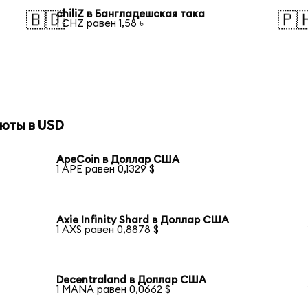
chiliZ в Бангладешская така
🇧🇩
🇵
1 CHZ равен 1,58 ৳
юты в USD
ApeCoin в Доллар США
1 APE равен 0,1329 $
Axie Infinity Shard в Доллар США
1 AXS равен 0,8878 $
Decentraland в Доллар США
1 MANA равен 0,0662 $