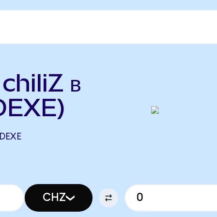
chiliZ в
DEXE)
 DEXE
CHZ