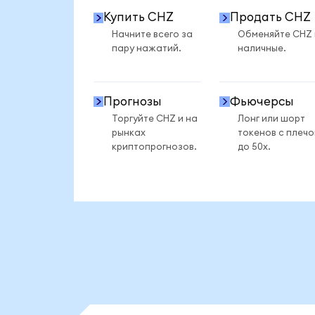
Купить CHZ
Продать CHZ
Начните всего за
Обменяйте CHZ
пару нажатий.
наличные.
Прогнозы
Фьючерсы
Торгуйте CHZ и на
Лонг или шорт
рынках
токенов с плеч
криптопрогнозов.
до 50x.