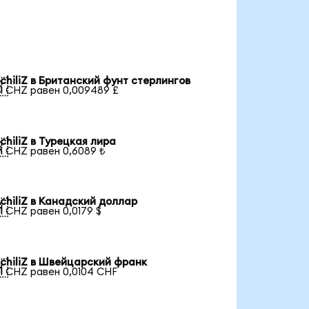
chiliZ в Британский фунт стерлингов

1 CHZ равен 0,009489 £
chiliZ в Турецкая лира

1 CHZ равен 0,6089 ₺
chiliZ в Канадский доллар

1 CHZ равен 0,0179 $
chiliZ в Швейцарский франк

1 CHZ равен 0,0104 CHF