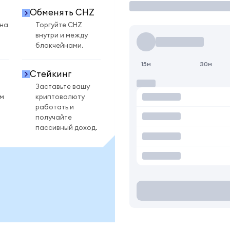
Обменять CHZ
 на
Торгуйте CHZ
внутри и между
блокчейнами.
15м
30м
Стейкинг
Заставьте вашу
ом
криптовалюту
работать и
получайте
пассивный доход.