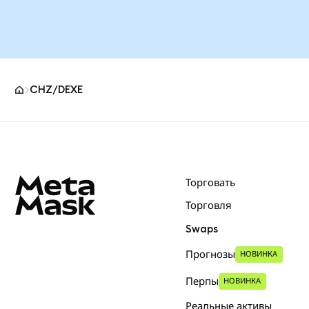
CHZ/DEXE
Нижний колонтитул сайта MetaMask
Торговать
Торговля
Swaps
Прогнозы
НОВИНКА
Перпы
НОВИНКА
Реальные активы