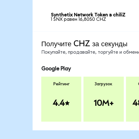
Synthetix Network Token в chiliZ
1 SNX равен 16,8050 CHZ
Получите CHZ за секунды
Покупайте, продавайте, торгуйте и обме
Google Play
Рейтинг
Загрузок
4.4
10M+
4