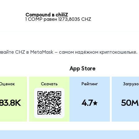
Compound в chiliZ
1 COMP равен 1273,8035 CHZ
нивайте CHZ в MetaMask — самом надёжном криптокошельке.
App Store
Оценок
Скачать
Рейтинг
Загрузо
83.8K
4.7
50M