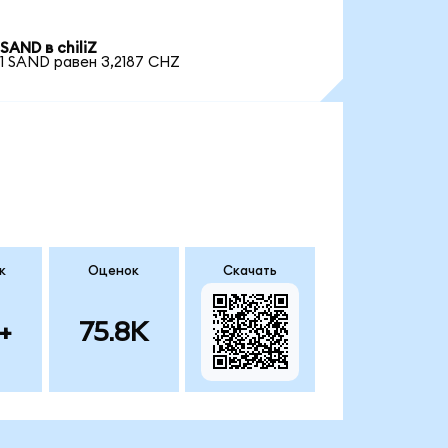
SAND в chiliZ
1 SAND равен 3,2187 CHZ
к
Оценок
Скачать
+
75.8K