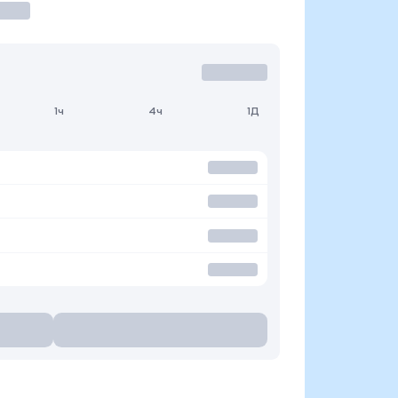
1ч
4ч
1Д