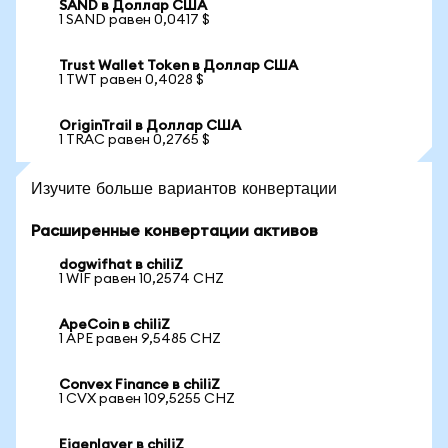
SAND в Доллар США
1 SAND равен 0,0417 $
Trust Wallet Token в Доллар США
1 TWT равен 0,4028 $
OriginTrail в Доллар США
1 TRAC равен 0,2765 $
Изучите больше вариантов конвертации
Расширенные конвертации активов
dogwifhat в chiliZ
1 WIF равен 10,2574 CHZ
ApeCoin в chiliZ
1 APE равен 9,5485 CHZ
Convex Finance в chiliZ
1 CVX равен 109,5255 CHZ
Eigenlayer в chiliZ