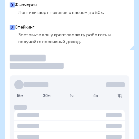
Фьючерсы
Лонг или шорт токенов с плечом до 50x.
Стейкинг
Заставьте вашу криптовалюту работать и
получайте пассивный доход.
Торговать
15м
30м
1ч
4ч
1Д