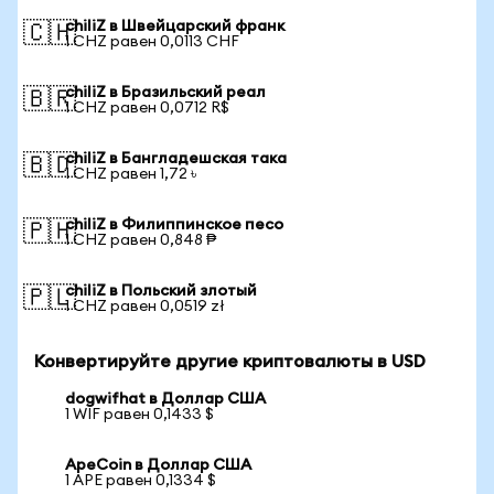
chiliZ в Швейцарский франк
🇨🇭
1 CHZ равен 0,0113 CHF
chiliZ в Бразильский реал
🇧🇷
1 CHZ равен 0,0712 R$
chiliZ в Бангладешская така
🇧🇩
1 CHZ равен 1,72 ৳
chiliZ в Филиппинское песо
🇵🇭
1 CHZ равен 0,848 ₱
chiliZ в Польский злотый
🇵🇱
1 CHZ равен 0,0519 zł
Конвертируйте другие криптовалюты в USD
dogwifhat в Доллар США
1 WIF равен 0,1433 $
ApeCoin в Доллар США
1 APE равен 0,1334 $