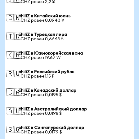
1 CHZ равен 2,2 ¥
chiliZ в Китайский юань
🇨🇳
1 CHZ равен 0,0943 ¥
chiliZ в Турецкая лира
🇹🇷
1 CHZ равен 0,6663 ₺
chiliZ в Южнокорейская вона
🇰🇷
1 CHZ равен 19,67 ₩
chiliZ в Российский рубль
🇷🇺
1 CHZ равен 1,15 ₽
chiliZ в Канадский доллар
🇨🇦
1 CHZ равен 0,0195 $
chiliZ в Австралийский доллар
🇦🇺
1 CHZ равен 0,0198 $
chiliZ в Сингапурский доллар
🇸🇬
1 CHZ равен 0,0179 $