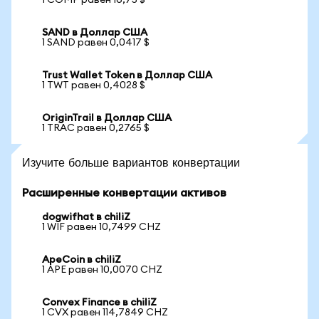
1 COMP равен 16,75 $
SAND в Доллар США
1 SAND равен 0,0417 $
Trust Wallet Token в Доллар США
1 TWT равен 0,4028 $
OriginTrail в Доллар США
1 TRAC равен 0,2765 $
Изучите больше вариантов конвертации
Расширенные конвертации активов
dogwifhat в chiliZ
1 WIF равен 10,7499 CHZ
ApeCoin в chiliZ
1 APE равен 10,0070 CHZ
Convex Finance в chiliZ
1 CVX равен 114,7849 CHZ