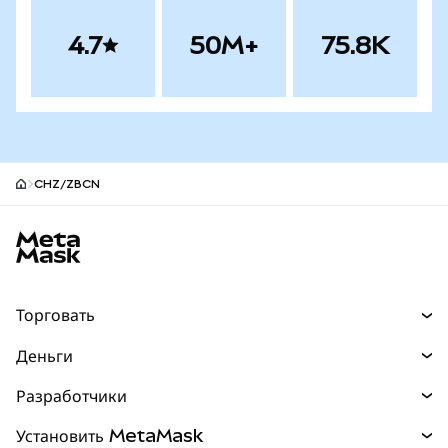
4.7
50M+
75.8K
CHZ/ZBCN
Нижний колонтитул сайта MetaMask
Торговать
Торговля
Деньги
Swaps
Покупайте
Разработчики
Прогнозы
НОВИНКА
Карта
Документация для разработчиков
Установить MetaMask
Перпы
НОВИНКА