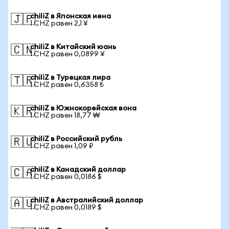
chiliZ в Японская иена
🇯🇵
1 CHZ равен 2,1 ¥
chiliZ в Китайский юань
🇨🇳
1 CHZ равен 0,0899 ¥
chiliZ в Турецкая лира
🇹🇷
1 CHZ равен 0,6358 ₺
chiliZ в Южнокорейская вона
🇰🇷
1 CHZ равен 18,77 ₩
chiliZ в Российский рубль
🇷🇺
1 CHZ равен 1,09 ₽
chiliZ в Канадский доллар
🇨🇦
1 CHZ равен 0,0186 $
chiliZ в Австралийский доллар
🇦🇺
1 CHZ равен 0,0189 $