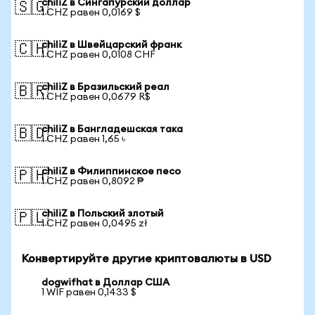
chiliZ в Сингапурский доллар
🇸🇬
1 CHZ равен 0,0169 $
chiliZ в Швейцарский франк
🇨🇭
1 CHZ равен 0,0108 CHF
chiliZ в Бразильский реал
🇧🇷
1 CHZ равен 0,0679 R$
chiliZ в Бангладешская така
🇧🇩
1 CHZ равен 1,65 ৳
chiliZ в Филиппинское песо
🇵🇭
1 CHZ равен 0,8092 ₱
chiliZ в Польский злотый
🇵🇱
1 CHZ равен 0,0495 zł
Конвертируйте другие криптовалюты в USD
dogwifhat в Доллар США
1 WIF равен 0,1433 $