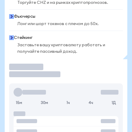
Торгуйте CHZ и на рынках криптопрогнозов.
Фьючерсы
Лонг или шорт токенов с плечом до 50x.
Стейкинг
Заставьте вашу криптовалюту работать и
получайте пассивный доход.
Торговать
15м
30м
1ч
4ч
1Д