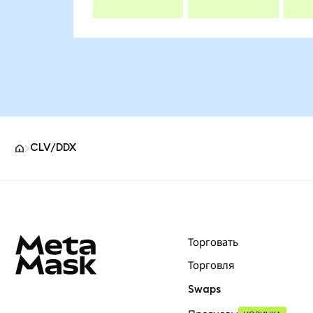
CLV/DDX
Нижний колонтитул сайта MetaMask
Торговать
Торговля
Swaps