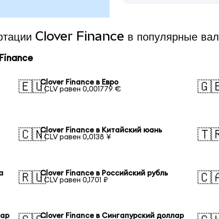
ертации Clover Finance в популярные ва
Finance
Clover Finance в Евро
🇪🇺
🇬
1 CLV равен 0,001779 €
Clover Finance в Китайский юань
🇨🇳
🇹
1 CLV равен 0,0138 ¥
а
Clover Finance в Российский рубль
🇷🇺
🇨
1 CLV равен 0,1701 ₽
лар
Clover Finance в Сингапурский доллар