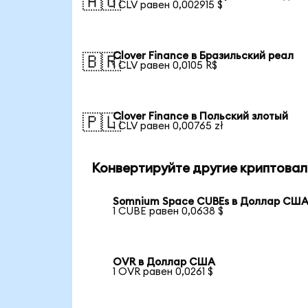
🇦🇺
1 CLV равен 0,002915 $
Clover Finance в Бразильский реал
🇧🇷
1 CLV равен 0,0105 R$
Clover Finance в Польский злотый
🇵🇱
1 CLV равен 0,00765 zł
Конвертируйте другие криптовал
Somnium Space CUBEs в Доллар СШ
1 CUBE равен 0,0638 $
OVR в Доллар США
1 OVR равен 0,0261 $