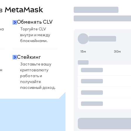
V в MetaMask
Торговать
Обменять CLV
на
Торгуйте CLV
внутри и между
блокчейнами.
15м
30м
Стейкинг
Заставьте вашу
ом
криптовалюту
работать и
получайте
пассивный доход.