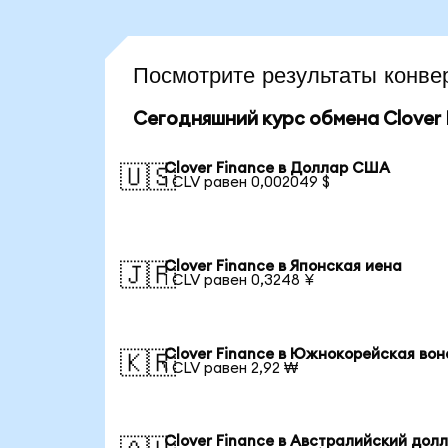
Посмотрите результаты конв
Сегодняшний курс обмена Clover 
Clover Finance в Доллар США
🇺🇸
1 CLV равен 0,002049 $
Clover Finance в Японская иена
🇯🇵
1 CLV равен 0,3248 ¥
Clover Finance в Южнокорейская вон
🇰🇷
1 CLV равен 2,92 ₩
Clover Finance в Австралийский дол