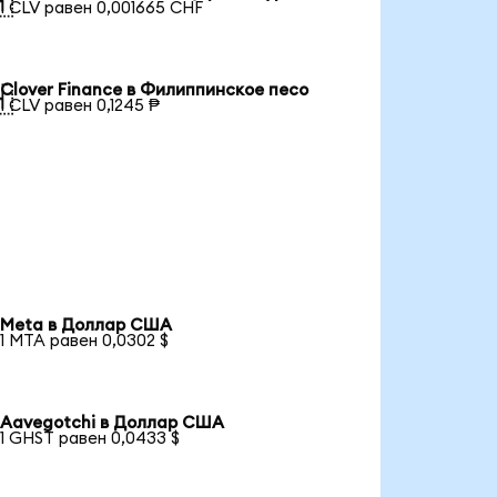

1 CLV равен 0,001665 CHF
Clover Finance в Филиппинское песо

1 CLV равен 0,1245 ₱
Meta в Доллар США
1 MTA равен 0,0302 $
Aavegotchi в Доллар США
1 GHST равен 0,0433 $