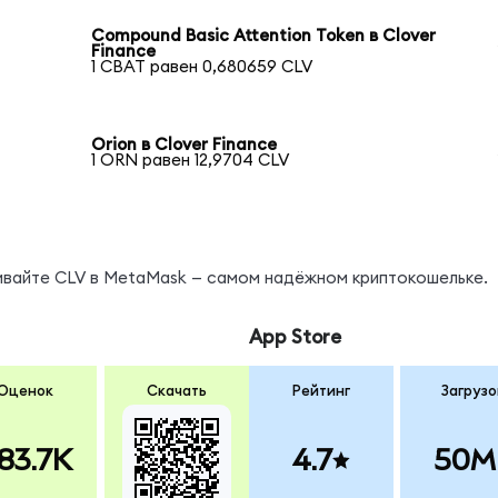
Compound Basic Attention Token в Clover
Finance
1 CBAT равен 0,680659 CLV
Orion в Clover Finance
1 ORN равен 12,9704 CLV
нивайте CLV в MetaMask — самом надёжном криптокошельке.
App Store
Оценок
Скачать
Рейтинг
Загрузо
83.7K
4.7
50M