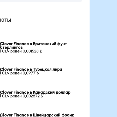
люты
Clover Finance в Британский фунт

стерлингов
1 CLV равен 0,001523 £
Clover Finance в Турецкая лира

1 CLV равен 0,0977 ₺
Clover Finance в Канадский доллар

1 CLV равен 0,002872 $
Clover Finance в Швейцарский франк