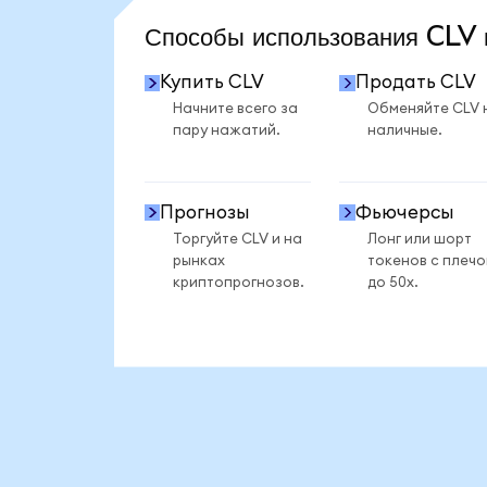
Способы использования CL
Купить CLV
Продать CLV
Начните всего за
Обменяйте CLV 
пару нажатий.
наличные.
Прогнозы
Фьючерсы
Торгуйте CLV и на
Лонг или шорт
рынках
токенов с плеч
криптопрогнозов.
до 50x.