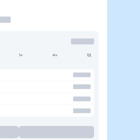
1ч
4ч
1Д