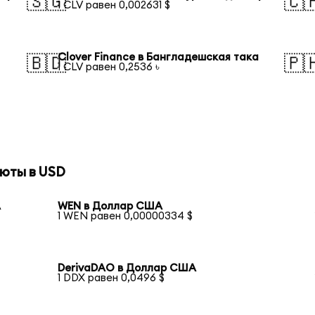
🇸🇬
🇨
1 CLV равен 0,002631 $
Clover Finance в Бангладешская така
🇧🇩
🇵
1 CLV равен 0,2536 ৳
юты в USD
А
WEN в Доллар США
1 WEN равен 0,00000334 $
DerivaDAO в Доллар США
1 DDX равен 0,0496 $