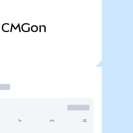
CMGon
1ч
4ч
1Д