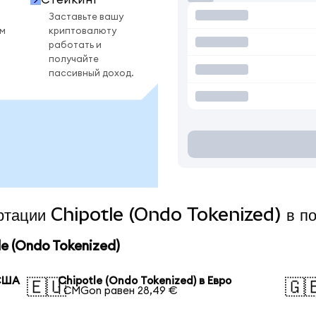
Заставьте вашу
ом
криптовалюту
работать и
получайте
пассивный доход.
ертации Chipotle (Ondo Tokenized) в п
e (Ondo Tokenized)
 США
Chipotle (Ondo Tokenized) в Евро
🇪🇺
🇬
1 CMGon равен 28,49 €