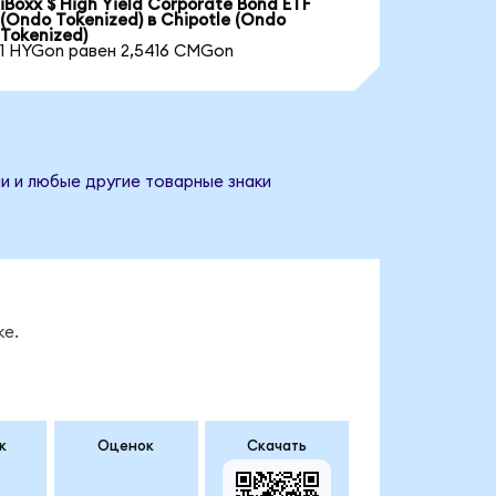
iBoxx $ High Yield Corporate Bond ETF
(Ondo Tokenized) в Chipotle (Ondo
Tokenized)
1 HYGon равен 2,5416 CMGon
ии и любые другие товарные знаки
ке.
к
Оценок
Скачать