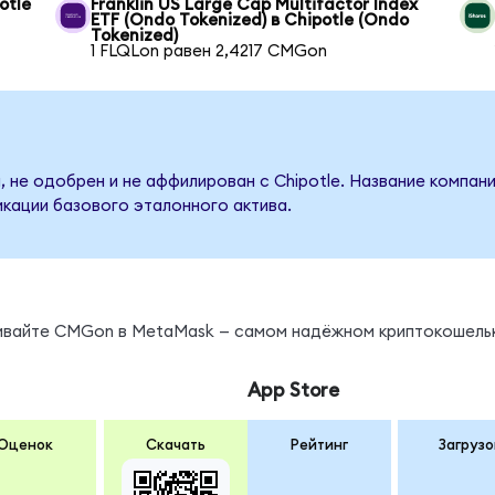
otle
Franklin US Large Cap Multifactor Index
ETF (Ondo Tokenized) в Chipotle (Ondo
Tokenized)
1 FLQLon равен 2,4217 CMGon
 не одобрен и не аффилирован с Chipotle. Название компан
кации базового эталонного актива.
ы
нивайте CMGon в MetaMask — самом надёжном криптокошель
App Store
Оценок
Скачать
Рейтинг
Загрузо