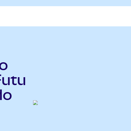
do
Futu
do