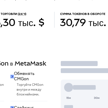
 ТОРГОВЛИ
(24 Ч)
СУММА ТОКЕНОВ В ОБОРОТЕ
,30 тыс. $
30,79 тыс.
MGon в MetaMask
Торговать
Обменять
CMGon
on
Торгуйте CMGon
внутри и между
блокчейнами.
15м
30м
Стейкинг