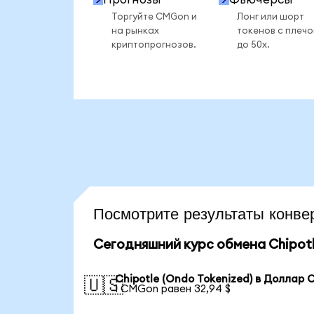
Торгуйте CMGon и
Лонг или шорт
на рынках
токенов с плеч
криптопрогнозов.
до 50x.
Посмотрите результаты конв
Сегодняшний курс обмена Chipotl
Chipotle (Ondo Tokenized) в Доллар
🇺🇸
1 CMGon равен 32,94 $