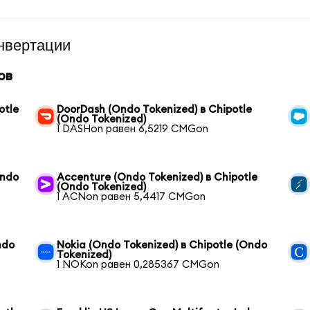
нвертации
ов
otle
DoorDash (Ondo Tokenized) в Chipotle
(Ondo Tokenized)
1 DASHon равен 6,5219 CMGon
Ondo
Accenture (Ondo Tokenized) в Chipotle
(Ondo Tokenized)
1 ACNon равен 5,4417 CMGon
ndo
Nokia (Ondo Tokenized) в Chipotle (Ondo
Tokenized)
1 NOKon равен 0,285367 CMGon