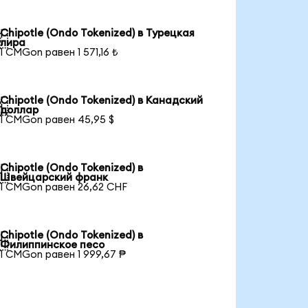
Chipotle (Ondo Tokenized) в Турецкая

лира
1 CMGon равен 1 571,16 ₺
Chipotle (Ondo Tokenized) в Канадский

доллар
1 CMGon равен 45,95 $
Chipotle (Ondo Tokenized) в

Швейцарский франк
1 CMGon равен 26,62 CHF
Chipotle (Ondo Tokenized) в

Филиппинское песо
1 CMGon равен 1 999,67 ₱