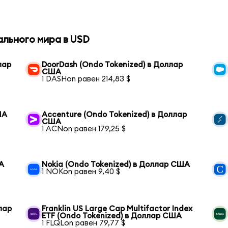
ального мира в USD
лар
DoorDash (Ondo Tokenized) в Доллар
США
1 DASHon равен 214,83 $
ША
Accenture (Ondo Tokenized) в Доллар
США
1 ACNon равен 179,25 $
А
Nokia (Ondo Tokenized) в Доллар США
1 NOKon равен 9,40 $
лар
Franklin US Large Cap Multifactor Index
ETF (Ondo Tokenized) в Доллар США
1 FLQLon равен 79,77 $