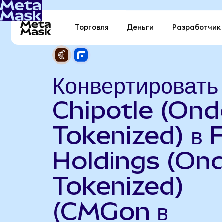
Торговля
Деньги
Разработчик
Конвертировать
Chipotle (On
Tokenized) в 
Holdings (On
Tokenized)
(CMGon в