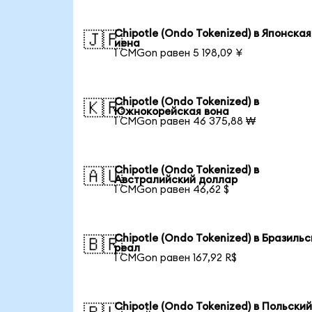
Chipotle (Ondo Tokenized) в Японская
🇯🇵
иена
1 CMGon равен 5 198,09 ¥
Chipotle (Ondo Tokenized) в
🇰🇷
Южнокорейская вона
1 CMGon равен 46 375,88 ₩
Chipotle (Ondo Tokenized) в
🇦🇺
Австралийский доллар
1 CMGon равен 46,62 $
Chipotle (Ondo Tokenized) в Бразиль
🇧🇷
реал
1 CMGon равен 167,92 R$
Chipotle (Ondo Tokenized) в Польски