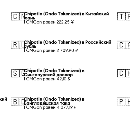
Chipotle (Ondo Tokenized) в Китайский
🇨🇳
🇹
юань
1 CMGon равен 222,25 ¥
Chipotle (Ondo Tokenized) в Российский
🇷🇺
🇨
рубль
1 CMGon равен 2 709,90 ₽
Chipotle (Ondo Tokenized) в
🇸🇬
🇨
Сингапурский доллар
1 CMGon равен 42,10 $
ский
Chipotle (Ondo Tokenized) в
🇧🇩
🇵
Бангладешская така
1 CMGon равен 4 077,19 ৳
й