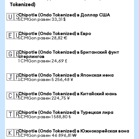
Tokenized)
Chipotle (Ondo Tokenized) в Доллар США
🇺🇸
1 CMGon равен 33,31 $
Chipotle (Ondo Tokenized) в Евро
🇪🇺
1 CMGon равен 28,82 €
Chipotle (Ondo Tokenized) в Британский фунт
🇬🇧
стерлингов
1 CMGon равен 24,69 £
Chipotle (Ondo Tokenized) в Японская иена
🇯🇵
1 CMGon равен 5 256,48 ¥
Chipotle (Ondo Tokenized) в Китайский юань
🇨🇳
1 CMGon равен 224,75 ¥
Chipotle (Ondo Tokenized) в Турецкая лира
🇹🇷
1 CMGon равен 1 588,80 ₺
Chipotle (Ondo Tokenized) в Южнокорейская вона
🇰🇷
1 CMGon равен 46 896,81 ₩