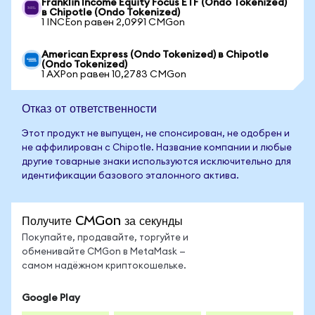
Franklin Income Equity Focus ETF (Ondo Tokenized)
в Chipotle (Ondo Tokenized)
1 INCEon равен 2,0991 CMGon
American Express (Ondo Tokenized) в Chipotle
(Ondo Tokenized)
1 AXPon равен 10,2783 CMGon
Отказ от ответственности
Этот продукт не выпущен, не спонсирован, не одобрен и
не аффилирован с Chipotle. Название компании и любые
другие товарные знаки используются исключительно для
идентификации базового эталонного актива.
Получите CMGon за секунды
Покупайте, продавайте, торгуйте и
обменивайте CMGon в MetaMask —
самом надёжном криптокошельке.
Google Play