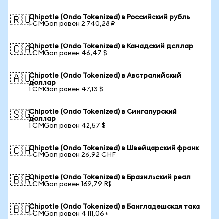
Chipotle (Ondo Tokenized) в Российский рубль
🇷🇺
1 CMGon равен 2 740,28 ₽
Chipotle (Ondo Tokenized) в Канадский доллар
🇨🇦
1 CMGon равен 46,47 $
Chipotle (Ondo Tokenized) в Австралийский
🇦🇺
доллар
1 CMGon равен 47,13 $
Chipotle (Ondo Tokenized) в Сингапурский
🇸🇬
доллар
1 CMGon равен 42,57 $
Chipotle (Ondo Tokenized) в Швейцарский франк
🇨🇭
1 CMGon равен 26,92 CHF
Chipotle (Ondo Tokenized) в Бразильский реал
🇧🇷
1 CMGon равен 169,79 R$
Chipotle (Ondo Tokenized) в Бангладешская така
🇧🇩
1 CMGon равен 4 111,06 ৳