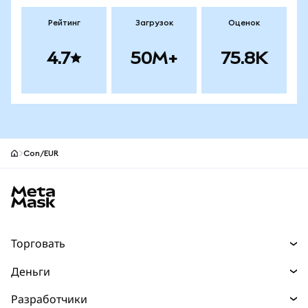
Рейтинг
Загрузок
Оценок
4.7
50M+
75.8K
Con/EUR
Нижний колонтитул сайта MetaMask
Торговать
Торговля
Деньги
Swaps
Покупайте
Разработчики
Прогнозы
НОВИНКА