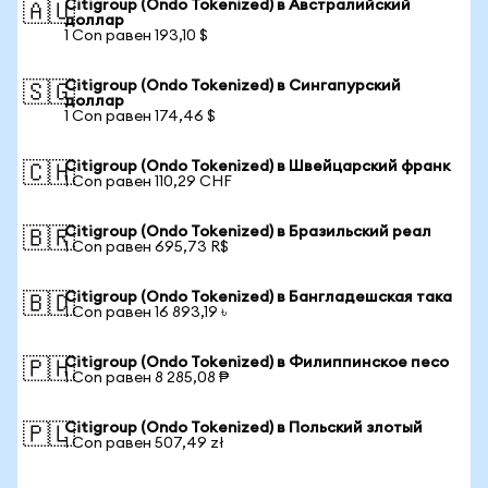
Citigroup (Ondo Tokenized) в Австралийский
🇦🇺
доллар
1 Con равен 193,10 $
Citigroup (Ondo Tokenized) в Сингапурский
🇸🇬
доллар
1 Con равен 174,46 $
Citigroup (Ondo Tokenized) в Швейцарский франк
🇨🇭
1 Con равен 110,29 CHF
Citigroup (Ondo Tokenized) в Бразильский реал
🇧🇷
1 Con равен 695,73 R$
Citigroup (Ondo Tokenized) в Бангладешская така
🇧🇩
1 Con равен 16 893,19 ৳
Citigroup (Ondo Tokenized) в Филиппинское песо
🇵🇭
1 Con равен 8 285,08 ₱
Citigroup (Ondo Tokenized) в Польский злотый
🇵🇱
1 Con равен 507,49 zł