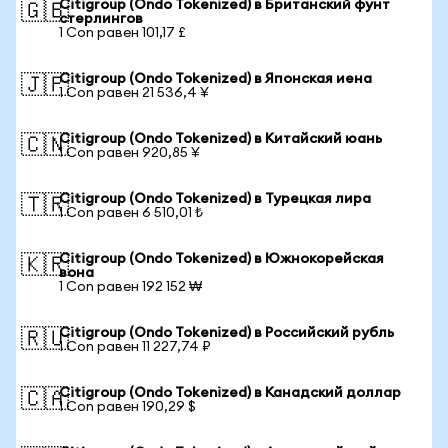
Citigroup (Ondo Tokenized) в Британский фунт
🇬🇧
стерлингов
1 Con равен 101,17 £
Citigroup (Ondo Tokenized) в Японская иена
🇯🇵
1 Con равен 21 536,4 ¥
Citigroup (Ondo Tokenized) в Китайский юань
🇨🇳
1 Con равен 920,85 ¥
Citigroup (Ondo Tokenized) в Турецкая лира
🇹🇷
1 Con равен 6 510,01 ₺
Citigroup (Ondo Tokenized) в Южнокорейская
🇰🇷
вона
1 Con равен 192 152 ₩
Citigroup (Ondo Tokenized) в Российский рубль
🇷🇺
1 Con равен 11 227,74 ₽
Citigroup (Ondo Tokenized) в Канадский доллар
🇨🇦
1 Con равен 190,29 $