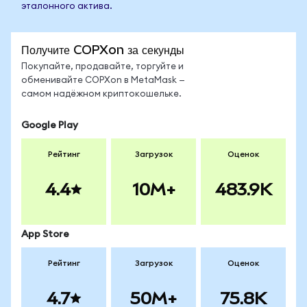
эталонного актива.
Получите COPXon за секунды
Покупайте, продавайте, торгуйте и
обменивайте COPXon в MetaMask —
самом надёжном криптокошельке.
Google Play
Рейтинг
Загрузок
Оценок
4.4
10M+
483.9K
App Store
Рейтинг
Загрузок
Оценок
4.7
50M+
75.8K