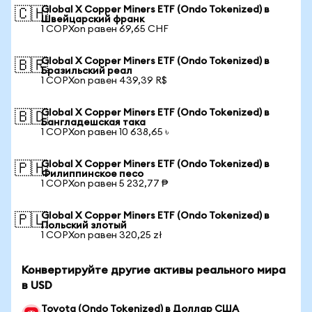
Global X Copper Miners ETF (Ondo Tokenized) в
🇨🇭
Швейцарский франк
1 COPXon равен 69,65 CHF
Global X Copper Miners ETF (Ondo Tokenized) в
🇧🇷
Бразильский реал
1 COPXon равен 439,39 R$
Global X Copper Miners ETF (Ondo Tokenized) в
🇧🇩
Бангладешская така
1 COPXon равен 10 638,65 ৳
Global X Copper Miners ETF (Ondo Tokenized) в
🇵🇭
Филиппинское песо
1 COPXon равен 5 232,77 ₱
Global X Copper Miners ETF (Ondo Tokenized) в
🇵🇱
Польский злотый
1 COPXon равен 320,25 zł
Конвертируйте другие активы реального мира
в USD
Toyota (Ondo Tokenized) в Доллар США