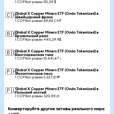
1 COPXon равен 110,39 $
Global X Copper Miners ETF (Ondo Tokenized) в
🇨🇭
Швейцарский франк
1 COPXon равен 69,86 CHF
Global X Copper Miners ETF (Ondo Tokenized) в
🇧🇷
Бразильский реал
1 COPXon равен 440,29 R$
Global X Copper Miners ETF (Ondo Tokenized) в
🇧🇩
Бангладешская така
1 COPXon равен 10 641,67 ৳
Global X Copper Miners ETF (Ondo Tokenized) в
🇵🇭
Филиппинское песо
1 COPXon равен 5 227,51 ₱
Global X Copper Miners ETF (Ondo Tokenized) в
🇵🇱
Польский злотый
1 COPXon равен 320,98 zł
Конвертируйте другие активы реального мира