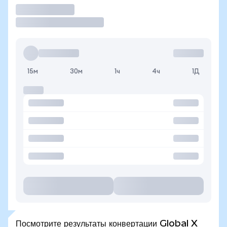
Торговать
15м
30м
1ч
4ч
1Д
Посмотрите результаты конвертации Global X