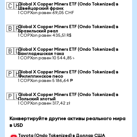
Global X Copper Miners ETF (Ondo Tokenized) в
🇨🇭
Швейцарский франк
1 COPXon равен 69,05 CHF
Global X Copper Miners ETF (Ondo Tokenized) в
🇧🇷
Бразильский реал
1 COPXon равен 435,51 R$
Global X Copper Miners ETF (Ondo Tokenized) в
🇧🇩
Бангладешская така
1 COPXon равен 10 544,85 ৳
Global X Copper Miners ETF (Ondo Tokenized) в
🇵🇭
Филиппинское песо
1 COPXon равен 5 186,64 ₱
Global X Copper Miners ETF (Ondo Tokenized) в
🇵🇱
Польский злотый
1 COPXon равен 317,42 zł
Конвертируйте другие активы реального мира
в USD
Toyota (Ondo Tokenized) в Доллар США