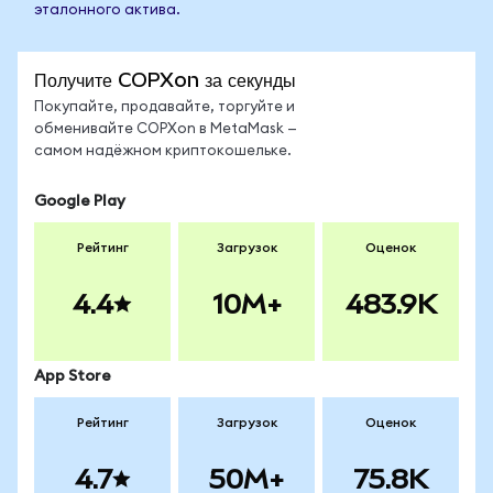
эталонного актива.
Получите COPXon за секунды
Покупайте, продавайте, торгуйте и
обменивайте COPXon в MetaMask —
самом надёжном криптокошельке.
Google Play
Рейтинг
Загрузок
Оценок
4.4
10M+
483.9K
App Store
Рейтинг
Загрузок
Оценок
4.7
50M+
75.8K