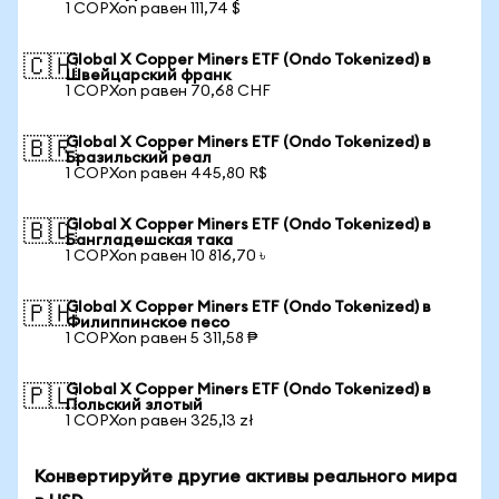
1 COPXon равен 111,74 $
Global X Copper Miners ETF (Ondo Tokenized) в
🇨🇭
Швейцарский франк
1 COPXon равен 70,68 CHF
Global X Copper Miners ETF (Ondo Tokenized) в
🇧🇷
Бразильский реал
1 COPXon равен 445,80 R$
Global X Copper Miners ETF (Ondo Tokenized) в
🇧🇩
Бангладешская така
1 COPXon равен 10 816,70 ৳
Global X Copper Miners ETF (Ondo Tokenized) в
🇵🇭
Филиппинское песо
1 COPXon равен 5 311,58 ₱
Global X Copper Miners ETF (Ondo Tokenized) в
🇵🇱
Польский злотый
1 COPXon равен 325,13 zł
Конвертируйте другие активы реального мира