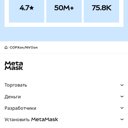
4.7
50M+
75.8K
COPXon/NVOon
Нижний колонтитул сайта MetaMask
Торговать
Торговля
Деньги
Swaps
Покупайте
Разработчики
Прогнозы
НОВИНКА
Карта
Документация для разработчиков
Установить MetaMask
Перпы
НОВИНКА
mUSD
НОВИНКА
Инфопанель
Защита транзакций