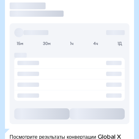
Торговать
15м
30м
1ч
4ч
1Д
Посмотрите результаты конвертации Global X