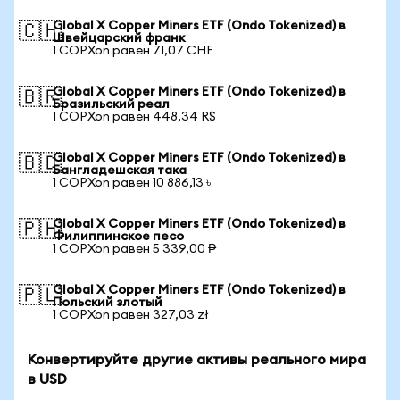
Global X Copper Miners ETF (Ondo Tokenized) в
🇨🇭
Швейцарский франк
1 COPXon равен 71,07 CHF
Global X Copper Miners ETF (Ondo Tokenized) в
🇧🇷
Бразильский реал
1 COPXon равен 448,34 R$
Global X Copper Miners ETF (Ondo Tokenized) в
🇧🇩
Бангладешская така
1 COPXon равен 10 886,13 ৳
Global X Copper Miners ETF (Ondo Tokenized) в
🇵🇭
Филиппинское песо
1 COPXon равен 5 339,00 ₱
Global X Copper Miners ETF (Ondo Tokenized) в
🇵🇱
Польский злотый
1 COPXon равен 327,03 zł
Конвертируйте другие активы реального мира
в USD