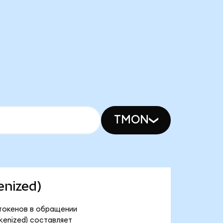
TMON
enized)
 токенов в обращении
kenized) составляет