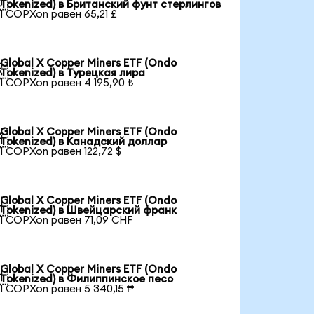

Tokenized) в Британский фунт стерлингов
1 COPXon равен 65,21 £
Global X Copper Miners ETF (Ondo

Tokenized) в Турецкая лира
1 COPXon равен 4 195,90 ₺
Global X Copper Miners ETF (Ondo

Tokenized) в Канадский доллар
1 COPXon равен 122,72 $
Global X Copper Miners ETF (Ondo

Tokenized) в Швейцарский франк
1 COPXon равен 71,09 CHF
Global X Copper Miners ETF (Ondo

Tokenized) в Филиппинское песо
1 COPXon равен 5 340,15 ₱