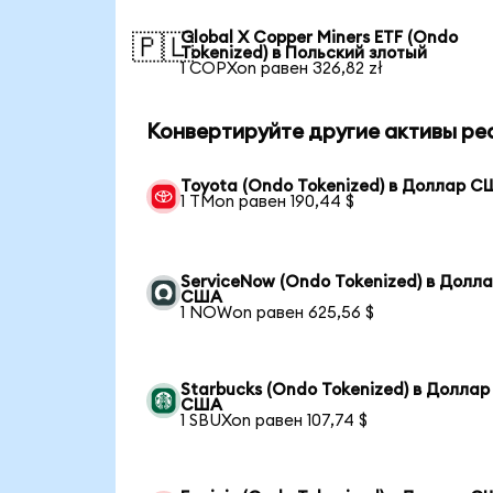
Global X Copper Miners ETF (Ondo
🇵🇱
Tokenized) в Польский злотый
1 COPXon равен 326,82 zł
Конвертируйте другие активы ре
Toyota (Ondo Tokenized) в Доллар 
1 TMon равен 190,44 $
ServiceNow (Ondo Tokenized) в Долл
США
1 NOWon равен 625,56 $
Starbucks (Ondo Tokenized) в Доллар
США
1 SBUXon равен 107,74 $