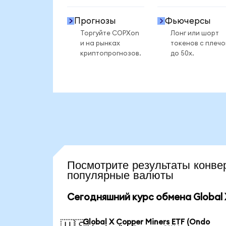
Прогнозы
Фьючерсы
Торгуйте COPXon
Лонг или шорт
и на рынках
токенов с плеч
криптопрогнозов.
до 50x.
Посмотрите результаты кон
популярные валюты
Сегодняшний курс обмена Global X
Global X Copper Miners ETF (Ondo