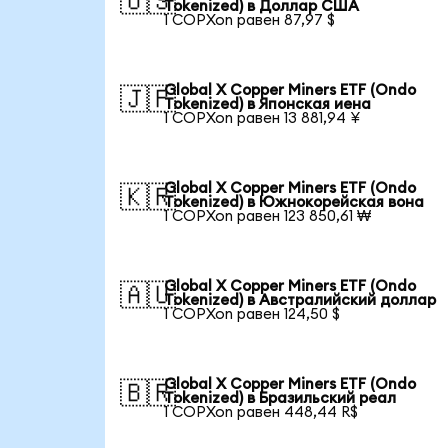
🇺🇸
Tokenized) в Доллар США
1 COPXon равен 87,97 $
Global X Copper Miners ETF (Ondo
🇯🇵
Tokenized) в Японская иена
1 COPXon равен 13 881,94 ¥
Global X Copper Miners ETF (Ondo
🇰🇷
Tokenized) в Южнокорейская вона
1 COPXon равен 123 850,61 ₩
Global X Copper Miners ETF (Ondo
🇦🇺
Tokenized) в Австралийский доллар
1 COPXon равен 124,50 $
Global X Copper Miners ETF (Ondo
🇧🇷
Tokenized) в Бразильский реал
1 COPXon равен 448,44 R$