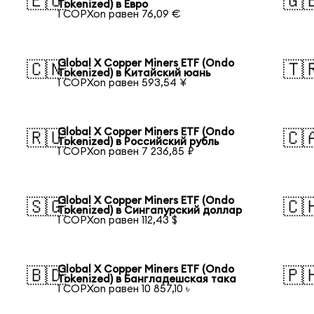
🇪🇺
🇬
Tokenized) в Евро
1 COPXon равен 76,09 €
Global X Copper Miners ETF (Ondo
🇨🇳
🇹
Tokenized) в Китайский юань
1 COPXon равен 593,54 ¥
Global X Copper Miners ETF (Ondo
🇷🇺
🇨
Tokenized) в Российский рубль
1 COPXon равен 7 236,85 ₽
Global X Copper Miners ETF (Ondo
🇸🇬
🇨
Tokenized) в Сингапурский доллар
1 COPXon равен 112,43 $
Global X Copper Miners ETF (Ondo
🇧🇩
🇵
Tokenized) в Бангладешская така
1 COPXon равен 10 857,10 ৳