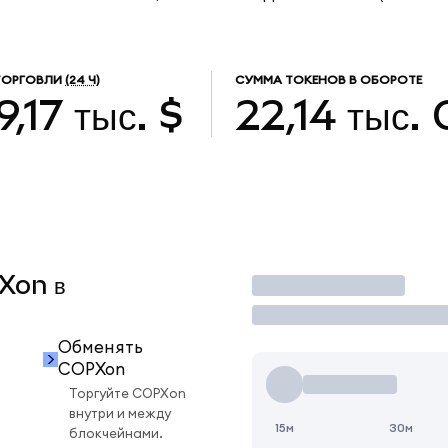
ТОРГОВЛИ
(24 Ч)
СУММА ТОКЕНОВ В ОБОРОТЕ
9,17 тыс. $
22,14 тыс.
PXon в
Торговать
Обменять
COPXon
Торгуйте COPXon
внутри и между
15м
30м
блокчейнами.