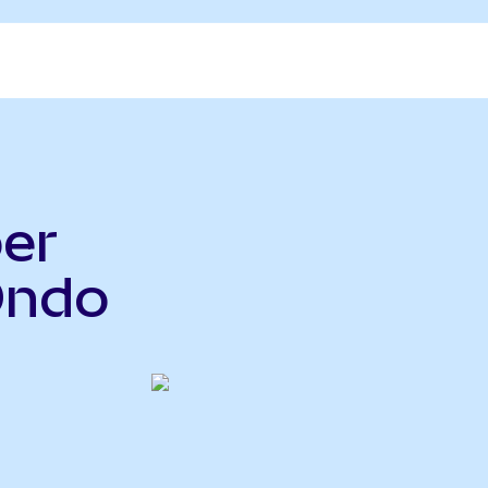
er
Ondo