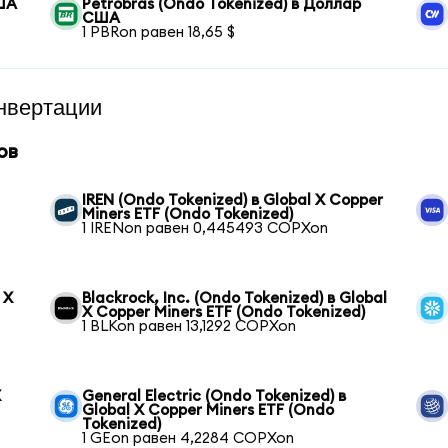
США
Petrobras (Ondo Tokenized) в Доллар
США
1 PBRon равен 18,65 $
нвертации
ов
IREN (Ondo Tokenized) в Global X Copper
Miners ETF (Ondo Tokenized)
1 IRENon равен 0,445493 COPXon
 X
Blackrock, Inc. (Ondo Tokenized) в Global
X Copper Miners ETF (Ondo Tokenized)
1 BLKon равен 13,1292 COPXon
X
General Electric (Ondo Tokenized) в
Global X Copper Miners ETF (Ondo
Tokenized)
1 GEon равен 4,2284 COPXon