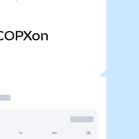
COPXon
1ч
4ч
1Д