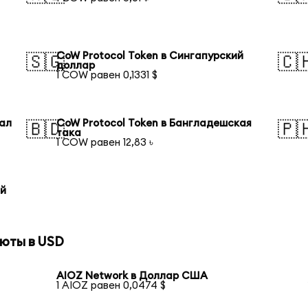
CoW Protocol Token в Сингапурский
🇸🇬
🇨
доллар
1 COW равен 0,1331 $
еал
CoW Protocol Token в Бангладешская
🇧🇩
🇵
така
1 COW равен 12,83 ৳
ый
юты в USD
AIOZ Network в Доллар США
1 AIOZ равен 0,0474 $