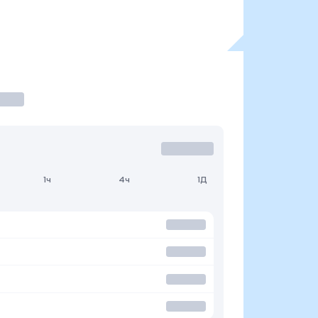
1ч
4ч
1Д