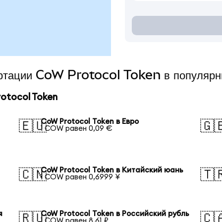
вертации CoW Protocol Token в популяр
otocol Token
CoW Protocol Token в Евро
🇪🇺
🇬
1 COW равен 0,09 €
CoW Protocol Token в Китайский юань
🇨🇳
🇹
1 COW равен 0,6999 ¥
я
CoW Protocol Token в Российский рубль
🇷🇺
🇨
1 COW равен 8,61 ₽