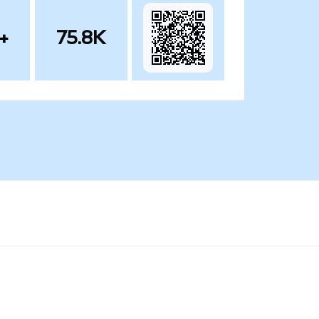
+
75.8K