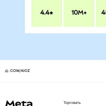
4.4
10M+
4
COW/AIOZ
Нижний колонтитул сайта MetaMask
Торговать