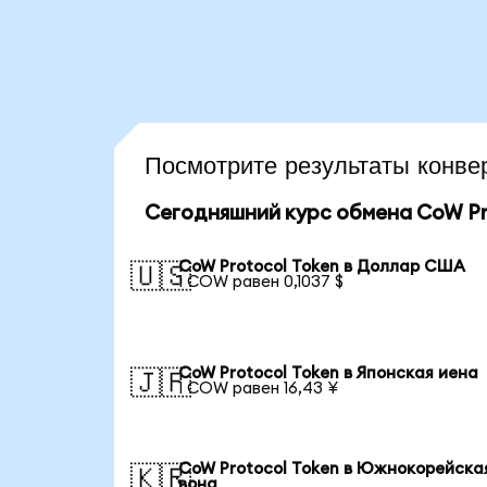
Посмотрите результаты кон
Сегодняшний курс обмена CoW Pr
CoW Protocol Token в Доллар США
🇺🇸
1 COW равен 0,1037 $
CoW Protocol Token в Японская иена
🇯🇵
1 COW равен 16,43 ¥
CoW Protocol Token в Южнокорейска
🇰🇷
вона