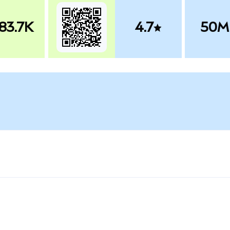
83.7K
4.7
50M