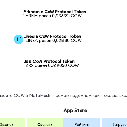
Arkham в CoW Protocol Token
1 ARKM равен 0,938391 COW
Linea в CoW Protocol Token
1 LINEA равен 0,021680 COW
0x в CoW Protocol Token
1 ZRX равен 0,769050 COW
нивайте COW в MetaMask — самом надёжном криптокошельке
App Store
Оценок
Скачать
Рейтинг
Загрузо