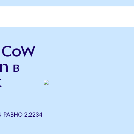
ь CoW
n в
k
 РАВНО 2,2234