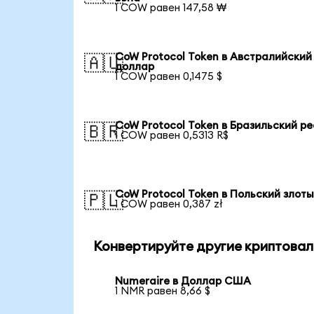
1 COW равен 147,58 ₩
CoW Protocol Token в Австралийский
🇦🇺
доллар
1 COW равен 0,1475 $
CoW Protocol Token в Бразильский р
🇧🇷
1 COW равен 0,5313 R$
CoW Protocol Token в Польский злот
🇵🇱
1 COW равен 0,387 zł
Конвертируйте другие криптовал
Numeraire в Доллар США
1 NMR равен 8,66 $