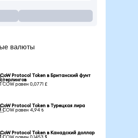
ные валюты
CoW Protocol Token в Британский фунт

стерлингов
1 COW равен 0,0771 £
CoW Protocol Token в Турецкая лира

1 COW равен 4,94 ₺
CoW Protocol Token в Канадский доллар

1 COW равен 0,1453 $