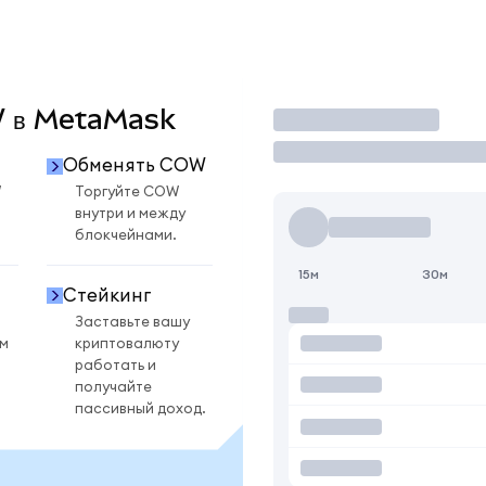
OW в MetaMask
Торговать
Обменять COW
W
Торгуйте COW
внутри и между
блокчейнами.
15м
30м
Стейкинг
Заставьте вашу
ом
криптовалюту
работать и
получайте
пассивный доход.