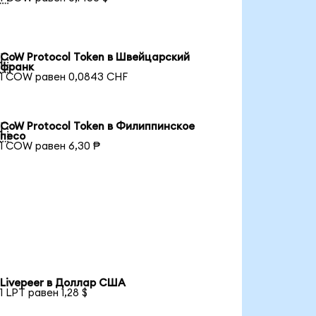
CoW Protocol Token в Швейцарский

франк
1 COW равен 0,0843 CHF
CoW Protocol Token в Филиппинское

песо
1 COW равен 6,30 ₱
Livepeer в Доллар США
1 LPT равен 1,28 $