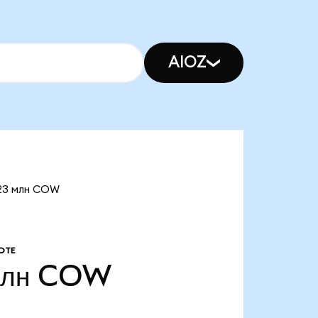
AIOZ
,23 млн COW
ОТЕ
млн
COW