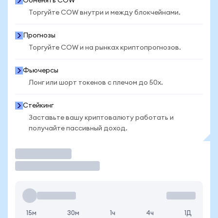
Обменять COW
Торгуйте COW внутри и между блокчейнами.
Прогнозы
Торгуйте COW и на рынках криптопрогнозов.
Фьючерсы
Лонг или шорт токенов с плечом до 50x.
Стейкинг
Заставьте вашу криптовалюту работать и
получайте пассивный доход.
Торговать
15м
30м
1ч
4ч
1Д