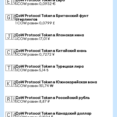
CoW Protocol Token в Евро
🇪🇺
1 COW равен 0,0932 €
CoW Protocol Token в Британский фунт
🇬🇧
стерлингов
1 COW равен 0,0799 £
CoW Protocol Token в Японская иена
🇯🇵
1 COW равен 17,01 ¥
CoW Protocol Token в Китайский юань
🇨🇳
1 COW равен 0,7272 ¥
CoW Protocol Token в Турецкая лира
🇹🇷
1 COW равен 5,14 ₺
CoW Protocol Token в Южнокорейская вона
🇰🇷
1 COW равен 151,74 ₩
CoW Protocol Token в Российский рубль
🇷🇺
1 COW равен 8,87 ₽
CoW Protocol Token в Канадский доллар
🇨🇦