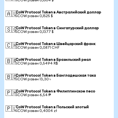
1 COW равен 0,1504 $
CoW Protocol Token в Австралийский доллар
🇦🇺
1 COW равен 0,1525 $
CoW Protocol Token в Сингапурский доллар
🇸🇬
1 COW равен 0,1377 $
CoW Protocol Token в Швейцарский франк
🇨🇭
1 COW равен 0,0871 CHF
CoW Protocol Token в Бразильский реал
🇧🇷
1 COW равен 0,5494 R$
CoW Protocol Token в Бангладешская така
🇧🇩
1 COW равен 13,30 ৳
CoW Protocol Token в Филиппинское песо
🇵🇭
1 COW равен 6,54 ₱
CoW Protocol Token в Польский злотый
🇵🇱
1 COW равен 0,4004 zł