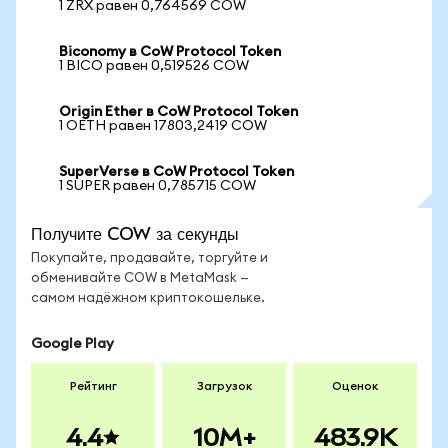
1 ZRX равен 0,764569 COW
Biconomy в CoW Protocol Token
1 BICO равен 0,519526 COW
Origin Ether в CoW Protocol Token
1 OETH равен 17803,2419 COW
SuperVerse в CoW Protocol Token
1 SUPER равен 0,785715 COW
Получите COW за секунды
Покупайте, продавайте, торгуйте и
обменивайте COW в MetaMask —
самом надёжном криптокошельке.
Google Play
Рейтинг
Загрузок
Оценок
4.4
10M+
483.9K