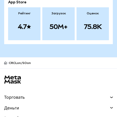
App Store
Рейтинг
Загрузок
Оценок
4.7
50M+
75.8K
CRCLon/SOon
Нижний колонтитул сайта MetaMask
Торговать
Торговля
Деньги
Swaps
Покупайте