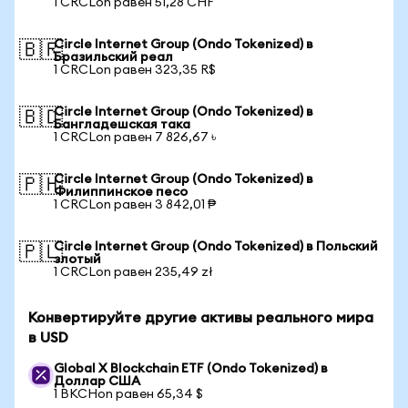
1 CRCLon равен 51,28 CHF
Circle Internet Group (Ondo Tokenized) в
🇧🇷
Бразильский реал
1 CRCLon равен 323,35 R$
Circle Internet Group (Ondo Tokenized) в
🇧🇩
Бангладешская така
1 CRCLon равен 7 826,67 ৳
Circle Internet Group (Ondo Tokenized) в
🇵🇭
Филиппинское песо
1 CRCLon равен 3 842,01 ₱
Circle Internet Group (Ondo Tokenized) в Польский
🇵🇱
злотый
1 CRCLon равен 235,49 zł
Конвертируйте другие активы реального мира
в USD
Global X Blockchain ETF (Ondo Tokenized) в
Доллар США
1 BKCHon равен 65,34 $