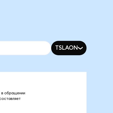
TSLAON
в в обращении
 составляет