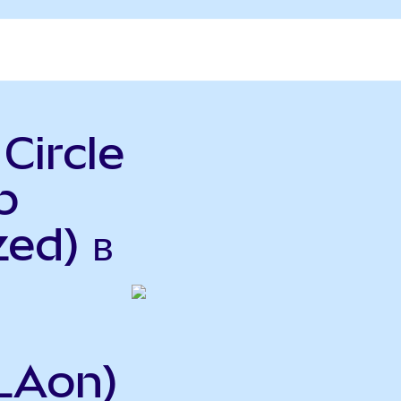
 Circle
p
ed) в
LAon)