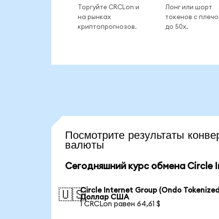
Торгуйте CRCLon и
Лонг или шорт
на рынках
токенов с плеч
криптопрогнозов.
до 50x.
Посмотрите результаты конв
валюты
Сегодняшний курс обмена Circle I
Circle Internet Group (Ondo Tokenized
🇺🇸
Доллар США
1 CRCLon равен 64,61 $