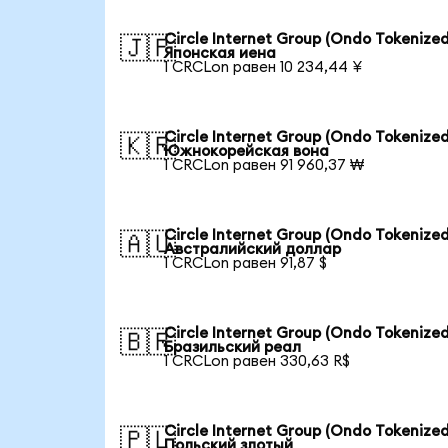
Circle Internet Group (Ondo Tokenized
🇯🇵
Японская иена
1 CRCLon равен 10 234,44 ¥
Circle Internet Group (Ondo Tokenized
🇰🇷
Южнокорейская вона
1 CRCLon равен 91 960,37 ₩
Circle Internet Group (Ondo Tokenized
🇦🇺
Австралийский доллар
1 CRCLon равен 91,87 $
Circle Internet Group (Ondo Tokenized
🇧🇷
Бразильский реал
1 CRCLon равен 330,63 R$
Circle Internet Group (Ondo Tokenized
🇵🇱
Польский злотый