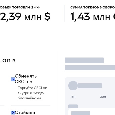
ОБЪЕМ ТОРГОВЛИ
(24 Ч)
СУММА ТОКЕНОВ В ОБОРО
2,39 млн $
1,43 млн
Lon в
Торговать
Обменять
CRCLon
Торгуйте CRCLon
внутри и между
15м
30м
блокчейнами.
Стейкинг