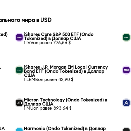
ального мира в USD
zed)
iShares Core S&P 500 ETF (Ondo
Tokenized) в Доллар США
1 IVVon равен 776,56 $
А
iShares J.P. Morgan EM Local Currency
Bond ETF (Ondo Tokenized) в Доллар
США
1 LEMBon равен 42,90 $
Micron Technology (Ondo Tokenized) в
Доллар США
1 MUon равен 893,64 $
ША
Harmonic (Ondo Tokenized) в Доллар