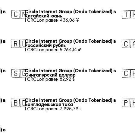
) в
Circle Internet Group (Ondo Tokenized) в
🇨🇳
🇹
Китайский юань
1 CRCLon равен 436,06 ¥
) в
Circle Internet Group (Ondo Tokenized) в
🇷🇺
🇨
Российский рубль
1 CRCLon равен 5 264,14 ₽
) в
Circle Internet Group (Ondo Tokenized) в
🇸🇬
🇨
Сингапурский доллар
1 CRCLon равен 82,92 $
) в
Circle Internet Group (Ondo Tokenized) в
🇧🇩
🇵
Бангладешская така
1 CRCLon равен 7 995,79 ৳
) в