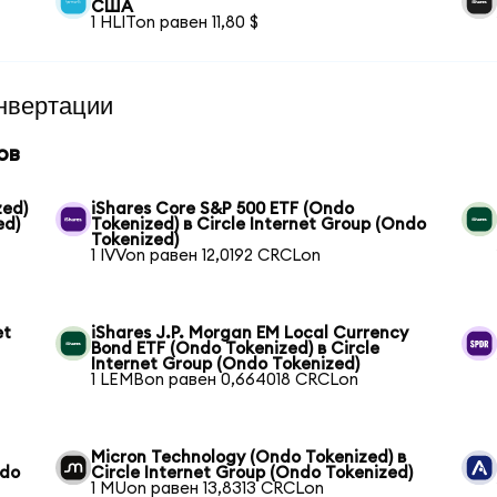
США
1 HLITon равен 11,80 $
нвертации
ов
zed)
iShares Core S&P 500 ETF (Ondo
ed)
Tokenized) в Circle Internet Group (Ondo
Tokenized)
1 IVVon равен 12,0192 CRCLon
et
iShares J.P. Morgan EM Local Currency
Bond ETF (Ondo Tokenized) в Circle
Internet Group (Ondo Tokenized)
1 LEMBon равен 0,664018 CRCLon
Micron Technology (Ondo Tokenized) в
ndo
Circle Internet Group (Ondo Tokenized)
1 MUon равен 13,8313 CRCLon