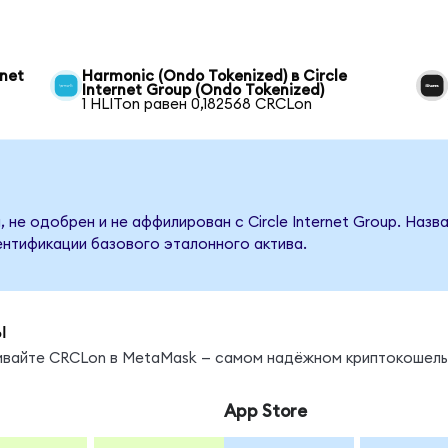
rnet
Harmonic (Ondo Tokenized) в Circle
Internet Group (Ondo Tokenized)
1 HLITon равен 0,182568 CRCLon
 не одобрен и не аффилирован с Circle Internet Group. Наз
ентификации базового эталонного актива.
ы
нивайте CRCLon в MetaMask — самом надёжном криптокошель
App Store