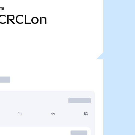
ТЕ
CRCLon
1ч
4ч
1Д