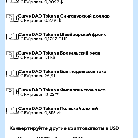
🇦🇺
1 CRV равен 0,3093 $
Curve DAO Token в Сингапурский доллар
🇸🇬
1 CRV равен 0,2791 $
Curve DAO Token в Швейцарский франк
🇨🇭
1 CRV равен 0,1767 CHF
Curve DAO Token в Бразильский реал
🇧🇷
1 CRV равен 1,11 R$
Curve DAO Token в Бангладешская така
🇧🇩
1 CRV равен 26,91 ৳
Curve DAO Token в Филиппинское песо
🇵🇭
1 CRV равен 13,22 ₱
Curve DAO Token в Польский злотый
🇵🇱
1 CRV равен 0,8115 zł
Конвертируйте другие криптовалюты в USD