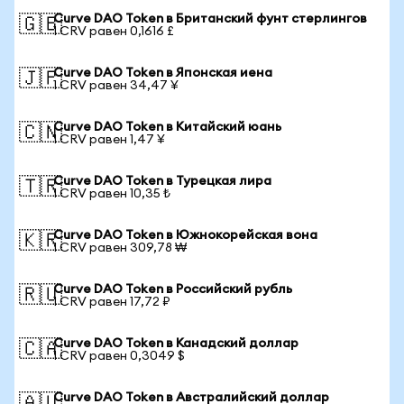
Curve DAO Token в Британский фунт стерлингов
🇬🇧
1 CRV равен 0,1616 £
Curve DAO Token в Японская иена
🇯🇵
1 CRV равен 34,47 ¥
Curve DAO Token в Китайский юань
🇨🇳
1 CRV равен 1,47 ¥
Curve DAO Token в Турецкая лира
🇹🇷
1 CRV равен 10,35 ₺
Curve DAO Token в Южнокорейская вона
🇰🇷
1 CRV равен 309,78 ₩
Curve DAO Token в Российский рубль
🇷🇺
1 CRV равен 17,72 ₽
Curve DAO Token в Канадский доллар
🇨🇦
1 CRV равен 0,3049 $
Curve DAO Token в Австралийский доллар