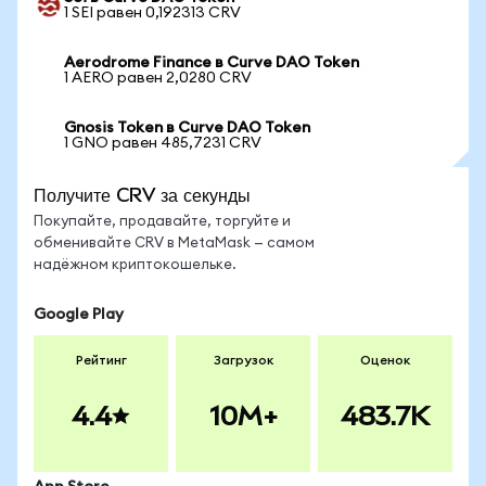
1 SEI равен 0,192313 CRV
Aerodrome Finance в Curve DAO Token
1 AERO равен 2,0280 CRV
Gnosis Token в Curve DAO Token
1 GNO равен 485,7231 CRV
Получите CRV за секунды
Покупайте, продавайте, торгуйте и
обменивайте CRV в MetaMask — самом
надёжном криптокошельке.
Google Play
Рейтинг
Загрузок
Оценок
4.4
10M+
483.7K