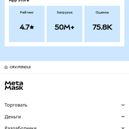
App Store
Рейтинг
Загрузок
Оценок
4.7
50M+
75.8K
CRV/PENDLE
Нижний колонтитул сайта MetaMask
Торговать
Торговля
Деньги
Swaps
Покупайте
Разработчики