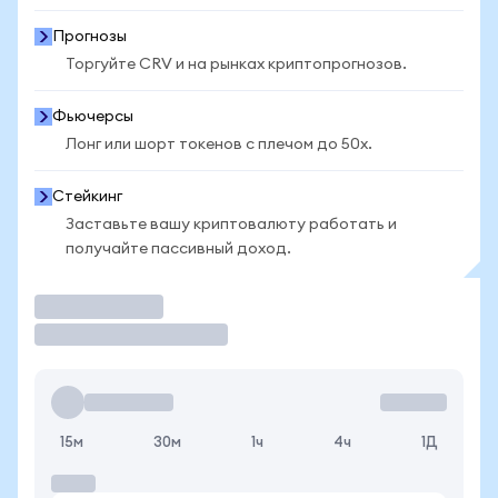
Прогнозы
Торгуйте CRV и на рынках криптопрогнозов.
Фьючерсы
Лонг или шорт токенов с плечом до 50x.
Стейкинг
Заставьте вашу криптовалюту работать и
получайте пассивный доход.
Торговать
15м
30м
1ч
4ч
1Д