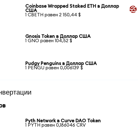
Coinbase Wrapped Staked ETH в Доллар
США
1 CBETH равен 2 150,44 $
Gnosis Token в Доллар США
1 GNO равен 104,52 $
Pudgy Penguins в Доллар США
1 PENGU равен 0,006139 $
нвертации
ов
Pyth Network в Curve DAO Token
1 PYTH равен 0,186046 CRV