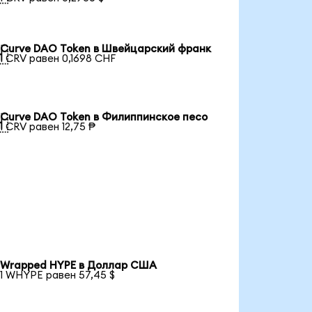
Curve DAO Token в Швейцарский франк

1 CRV равен 0,1698 CHF
Curve DAO Token в Филиппинское песо

1 CRV равен 12,75 ₱
Wrapped HYPE в Доллар США
1 WHYPE равен 57,45 $