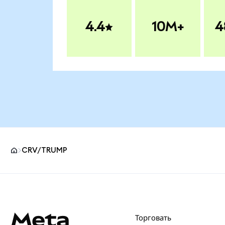
4.4
10M+
4
CRV/TRUMP
Нижний колонтитул сайта MetaMask
Торговать