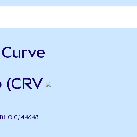
ь Curve
p (CRV
ВНО 0,144648