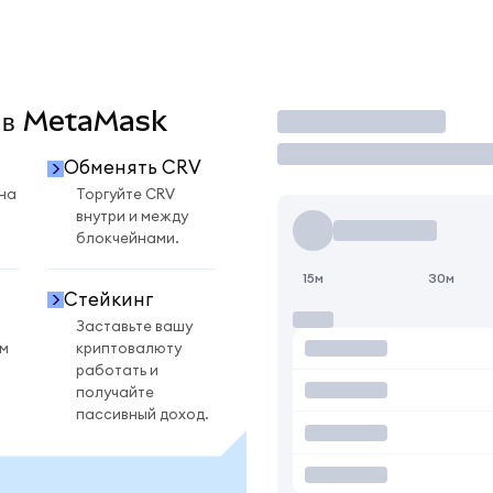
V в MetaMask
Торговать
Обменять CRV
на
Торгуйте CRV
внутри и между
блокчейнами.
15м
30м
Стейкинг
Заставьте вашу
ом
криптовалюту
работать и
получайте
пассивный доход.