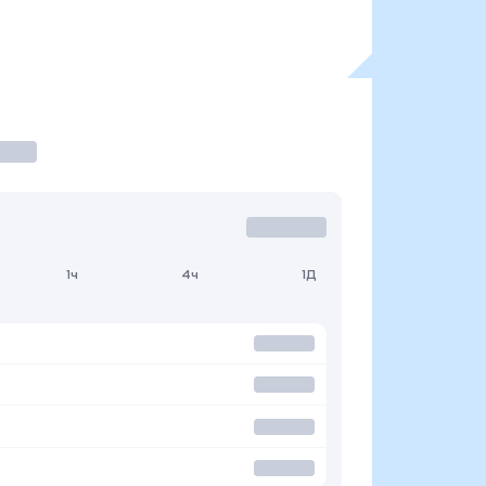
1ч
4ч
1Д