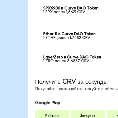
SPX6900 в Curve DAO Token
1 SPX равен 1,5621 CRV
Ether fi в Curve DAO Token
1 ETHFI равен 1,7482 CRV
LayerZero в Curve DAO Token
1 ZRO равен 3,6837 CRV
Получите CRV за секунды
Покупайте, продавайте, торгуйте и обме
Google Play
Рейтинг
Загрузок