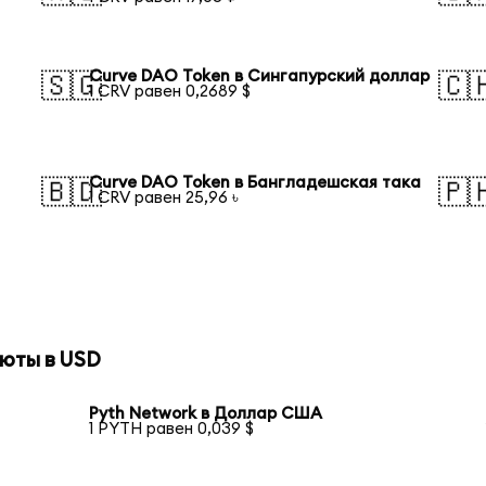
Curve DAO Token в Сингапурский доллар
🇸🇬
🇨
1 CRV равен 0,2689 $
Curve DAO Token в Бангладешская така
🇧🇩
🇵
1 CRV равен 25,96 ৳
юты в USD
Pyth Network в Доллар США
1 PYTH равен 0,039 $