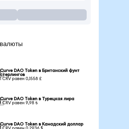
 валюты
Curve DAO Token в Британский фунт

стерлингов
1 CRV равен 0,1558 £
Curve DAO Token в Турецкая лира

1 CRV равен 9,98 ₺
Curve DAO Token в Канадский доллар

1 CRV равен 0,2936 $