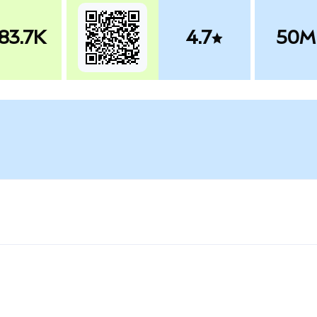
83.7K
4.7
50M