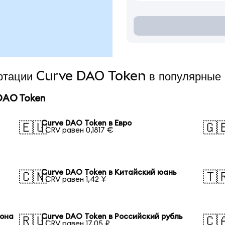
вертации Curve DAO Token в популярные
DAO Token
Curve DAO Token в Евро
🇪🇺
🇬
1 CRV равен 0,1817 €
Curve DAO Token в Китайский юань
🇨🇳
🇹
1 CRV равен 1,42 ¥
вона
Curve DAO Token в Российский рубль
🇷🇺
🇨
1 CRV равен 17,05 ₽