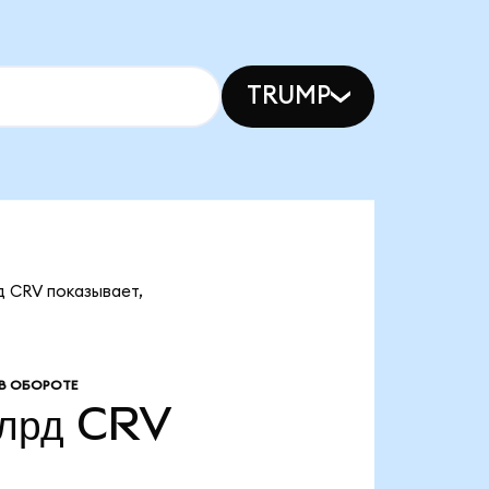
TRUMP
д CRV показывает,
В ОБОРОТЕ
млрд
CRV