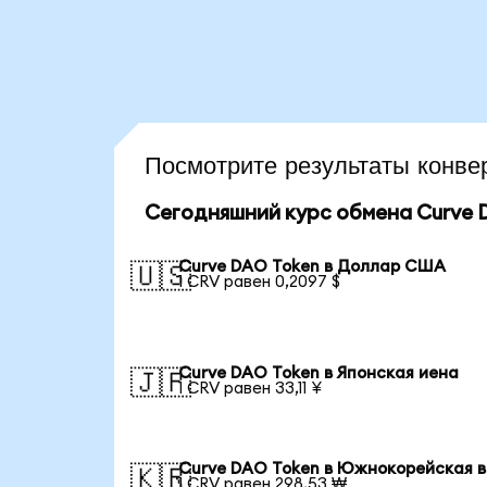
Посмотрите результаты кон
Сегодняшний курс обмена Curve 
Curve DAO Token в Доллар США
🇺🇸
1 CRV равен 0,2097 $
Curve DAO Token в Японская иена
🇯🇵
1 CRV равен 33,11 ¥
Curve DAO Token в Южнокорейская 
🇰🇷
1 CRV равен 298,53 ₩