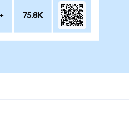
+
75.8K