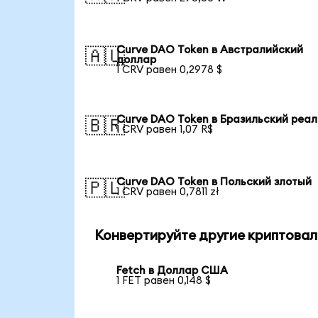
Curve DAO Token в Австралийский
🇦🇺
доллар
1 CRV равен 0,2978 $
Curve DAO Token в Бразильский реал
🇧🇷
1 CRV равен 1,07 R$
Curve DAO Token в Польский злотый
🇵🇱
1 CRV равен 0,7811 zł
Конвертируйте другие криптовал
Fetch в Доллар США
1 FET равен 0,148 $