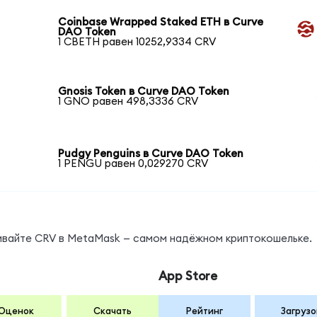
Coinbase Wrapped Staked ETH в Curve
DAO Token
1 CBETH равен 10252,9334 CRV
Gnosis Token в Curve DAO Token
1 GNO равен 498,3336 CRV
Pudgy Penguins в Curve DAO Token
1 PENGU равен 0,029270 CRV
нивайте CRV в MetaMask — самом надёжном криптокошельке.
App Store
Оценок
Скачать
Рейтинг
Загрузо