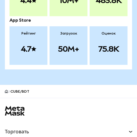
4.4
10M+
483.8K
App Store
Рейтинг
Загрузок
Оценок
4.7
50M+
75.8K
CUBE/BDT
Нижний колонтитул сайта MetaMask
Торговать