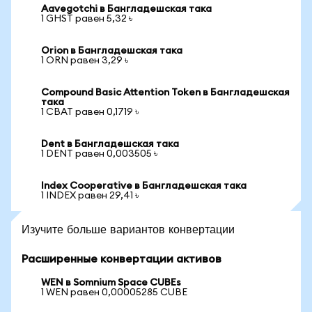
Aavegotchi в Бангладешская така
1 GHST равен 5,32 ৳
Orion в Бангладешская така
1 ORN равен 3,29 ৳
Compound Basic Attention Token в Бангладешская
така
1 CBAT равен 0,1719 ৳
Dent в Бангладешская така
1 DENT равен 0,003505 ৳
Index Cooperative в Бангладешская така
1 INDEX равен 29,41 ৳
Изучите больше вариантов конвертации
Расширенные конвертации активов
WEN в Somnium Space CUBEs
1 WEN равен 0,00005285 CUBE