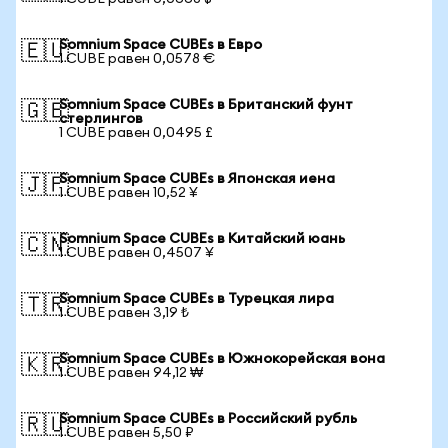
Somnium Space CUBEs в Евро
🇪🇺
1 CUBE равен 0,0578 €
Somnium Space CUBEs в Британский фунт
🇬🇧
стерлингов
1 CUBE равен 0,0495 £
Somnium Space CUBEs в Японская иена
🇯🇵
1 CUBE равен 10,52 ¥
Somnium Space CUBEs в Китайский юань
🇨🇳
1 CUBE равен 0,4507 ¥
Somnium Space CUBEs в Турецкая лира
🇹🇷
1 CUBE равен 3,19 ₺
Somnium Space CUBEs в Южнокорейская вона
🇰🇷
1 CUBE равен 94,12 ₩
Somnium Space CUBEs в Российский рубль
🇷🇺
1 CUBE равен 5,50 ₽