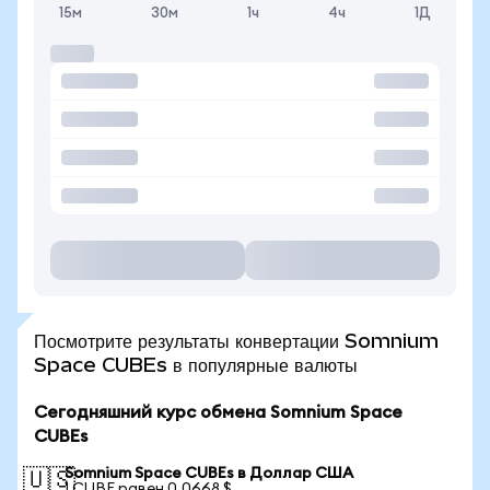
15м
30м
1ч
4ч
1Д
Посмотрите результаты конвертации Somnium
Space CUBEs в популярные валюты
Сегодняшний курс обмена Somnium Space
CUBEs
Somnium Space CUBEs в Доллар США
🇺🇸
1 CUBE равен 0,0668 $