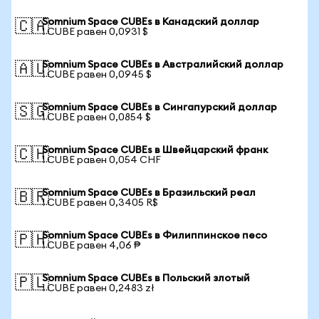
Somnium Space CUBEs в Канадский доллар
🇨🇦
1 CUBE равен 0,0931 $
Somnium Space CUBEs в Австралийский доллар
🇦🇺
1 CUBE равен 0,0945 $
Somnium Space CUBEs в Сингапурский доллар
🇸🇬
1 CUBE равен 0,0854 $
Somnium Space CUBEs в Швейцарский франк
🇨🇭
1 CUBE равен 0,054 CHF
Somnium Space CUBEs в Бразильский реал
🇧🇷
1 CUBE равен 0,3405 R$
Somnium Space CUBEs в Филиппинское песо
🇵🇭
1 CUBE равен 4,06 ₱
Somnium Space CUBEs в Польский злотый
🇵🇱
1 CUBE равен 0,2483 zł