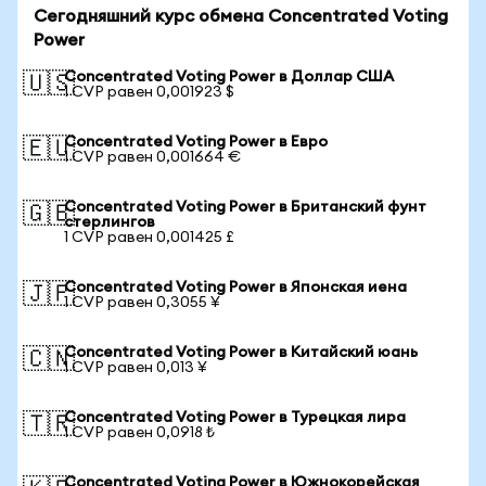
Сегодняшний курс обмена Concentrated Voting
Power
Concentrated Voting Power в Доллар США
🇺🇸
1 CVP равен 0,001923 $
Concentrated Voting Power в Евро
🇪🇺
1 CVP равен 0,001664 €
Concentrated Voting Power в Британский фунт
🇬🇧
стерлингов
1 CVP равен 0,001425 £
Concentrated Voting Power в Японская иена
🇯🇵
1 CVP равен 0,3055 ¥
Concentrated Voting Power в Китайский юань
🇨🇳
1 CVP равен 0,013 ¥
Concentrated Voting Power в Турецкая лира
🇹🇷
1 CVP равен 0,0918 ₺
Concentrated Voting Power в Южнокорейская