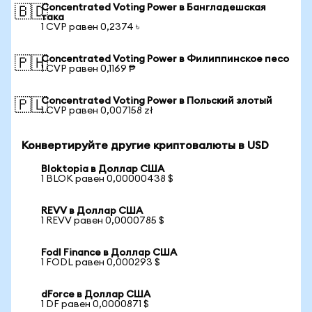
Concentrated Voting Power в Бангладешская
🇧🇩
така
1 CVP равен 0,2374 ৳
Concentrated Voting Power в Филиппинское песо
🇵🇭
1 CVP равен 0,1169 ₱
Concentrated Voting Power в Польский злотый
🇵🇱
1 CVP равен 0,007158 zł
Конвертируйте другие криптовалюты в USD
Bloktopia в Доллар США
1 BLOK равен 0,00000438 $
REVV в Доллар США
1 REVV равен 0,0000785 $
Fodl Finance в Доллар США
1 FODL равен 0,000293 $
dForce в Доллар США
1 DF равен 0,0000871 $