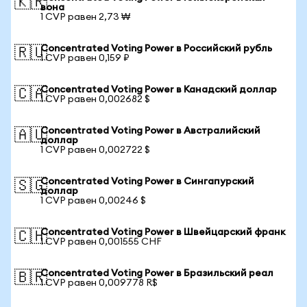
🇰🇷
вона
1 CVP равен 2,73 ₩
Concentrated Voting Power в Российский рубль
🇷🇺
1 CVP равен 0,159 ₽
Concentrated Voting Power в Канадский доллар
🇨🇦
1 CVP равен 0,002682 $
Concentrated Voting Power в Австралийский
🇦🇺
доллар
1 CVP равен 0,002722 $
Concentrated Voting Power в Сингапурский
🇸🇬
доллар
1 CVP равен 0,00246 $
Concentrated Voting Power в Швейцарский франк
🇨🇭
1 CVP равен 0,001555 CHF
Concentrated Voting Power в Бразильский реал
🇧🇷
1 CVP равен 0,009778 R$