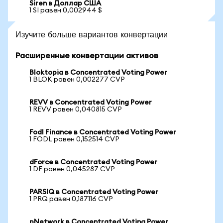
Siren в Доллар США
1 SI равен 0,002944 $
Изучите больше вариантов конвертации
Расширенные конвертации активов
Bloktopia в Concentrated Voting Power
1 BLOK равен 0,002277 CVP
REVV в Concentrated Voting Power
1 REVV равен 0,040815 CVP
Fodl Finance в Concentrated Voting Power
1 FODL равен 0,152514 CVP
dForce в Concentrated Voting Power
1 DF равен 0,045287 CVP
PARSIQ в Concentrated Voting Power
1 PRQ равен 0,187116 CVP
pNetwork в Concentrated Voting Power