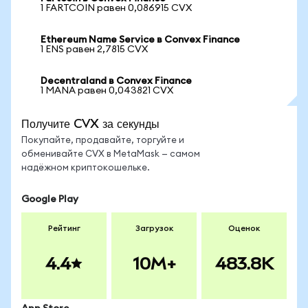
1 FARTCOIN равен 0,086915 CVX
Ethereum Name Service в Convex Finance
1 ENS равен 2,7815 CVX
Decentraland в Convex Finance
1 MANA равен 0,043821 CVX
Получите CVX за секунды
Покупайте, продавайте, торгуйте и
обменивайте CVX в MetaMask — самом
надёжном криптокошельке.
Google Play
Рейтинг
Загрузок
Оценок
4.4
10M+
483.8K