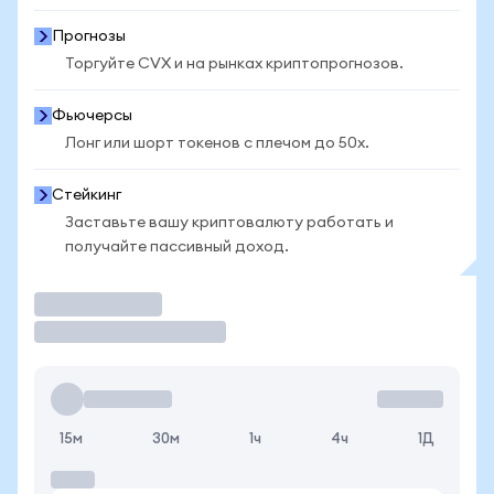
Прогнозы
Торгуйте CVX и на рынках криптопрогнозов.
Фьючерсы
Лонг или шорт токенов с плечом до 50x.
Стейкинг
Заставьте вашу криптовалюту работать и
получайте пассивный доход.
Торговать
15м
30м
1ч
4ч
1Д