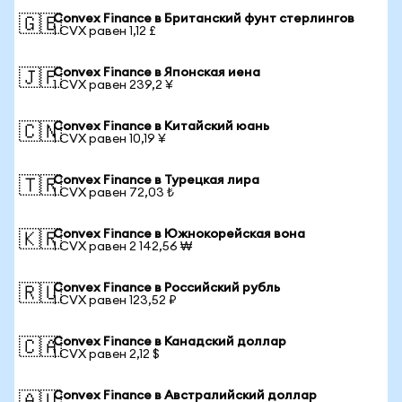
Convex Finance в Британский фунт стерлингов
🇬🇧
1 CVX равен 1,12 £
Convex Finance в Японская иена
🇯🇵
1 CVX равен 239,2 ¥
Convex Finance в Китайский юань
🇨🇳
1 CVX равен 10,19 ¥
Convex Finance в Турецкая лира
🇹🇷
1 CVX равен 72,03 ₺
Convex Finance в Южнокорейская вона
🇰🇷
1 CVX равен 2 142,56 ₩
Convex Finance в Российский рубль
🇷🇺
1 CVX равен 123,52 ₽
Convex Finance в Канадский доллар
🇨🇦
1 CVX равен 2,12 $
Convex Finance в Австралийский доллар