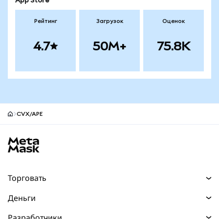
App Store
Рейтинг
Загрузок
Оценок
4.7
50M+
75.8K
CVX/APE
Нижний колонтитул сайта MetaMask
Торговать
Торговля
Деньги
Swaps
Покупайте
Разработчики