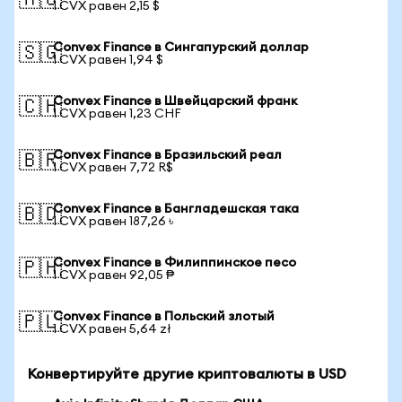
🇦🇺
1 CVX равен 2,15 $
Convex Finance в Сингапурский доллар
🇸🇬
1 CVX равен 1,94 $
Convex Finance в Швейцарский франк
🇨🇭
1 CVX равен 1,23 CHF
Convex Finance в Бразильский реал
🇧🇷
1 CVX равен 7,72 R$
Convex Finance в Бангладешская така
🇧🇩
1 CVX равен 187,26 ৳
Convex Finance в Филиппинское песо
🇵🇭
1 CVX равен 92,05 ₱
Convex Finance в Польский злотый
🇵🇱
1 CVX равен 5,64 zł
Конвертируйте другие криптовалюты в USD