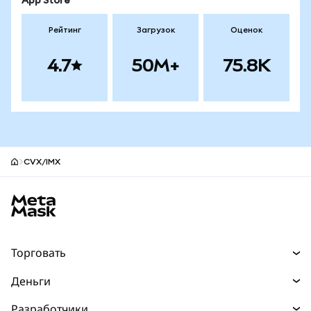
App Store
Рейтинг
Загрузок
Оценок
4.7
50M+
75.8K
CVX/IMX
Нижний колонтитул сайта MetaMask
Торговать
Торговля
Деньги
Swaps
Покупайте
Разработчики