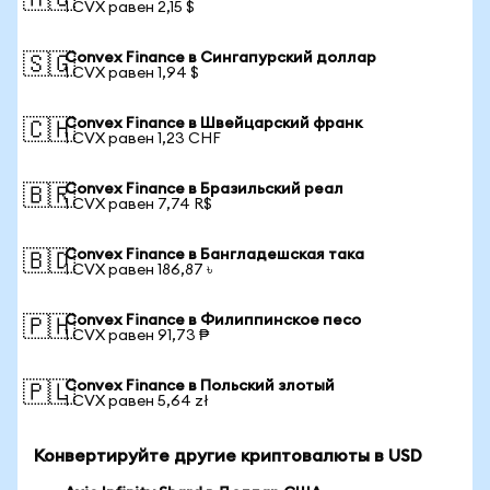
🇦🇺
1 CVX равен 2,15 $
Convex Finance в Сингапурский доллар
🇸🇬
1 CVX равен 1,94 $
Convex Finance в Швейцарский франк
🇨🇭
1 CVX равен 1,23 CHF
Convex Finance в Бразильский реал
🇧🇷
1 CVX равен 7,74 R$
Convex Finance в Бангладешская така
🇧🇩
1 CVX равен 186,87 ৳
Convex Finance в Филиппинское песо
🇵🇭
1 CVX равен 91,73 ₱
Convex Finance в Польский злотый
🇵🇱
1 CVX равен 5,64 zł
Конвертируйте другие криптовалюты в USD