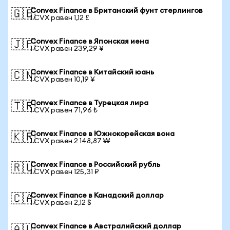
Convex Finance в Британский фунт стерлингов
🇬🇧
1 CVX равен 1,12 £
Convex Finance в Японская иена
🇯🇵
1 CVX равен 239,29 ¥
Convex Finance в Китайский юань
🇨🇳
1 CVX равен 10,19 ¥
Convex Finance в Турецкая лира
🇹🇷
1 CVX равен 71,96 ₺
Convex Finance в Южнокорейская вона
🇰🇷
1 CVX равен 2 148,87 ₩
Convex Finance в Российский рубль
🇷🇺
1 CVX равен 125,31 ₽
Convex Finance в Канадский доллар
🇨🇦
1 CVX равен 2,12 $
Convex Finance в Австралийский доллар