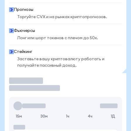
Прогнозы
Торгуйте CVX и на рынках криптопрогнозов.
Фьючерсы
Лонг или шорт токенов с плечом до 50x.
Стейкинг
Заставьте вашу криптовалюту работать и
получайте пассивный доход.
Торговать
15м
30м
1ч
4ч
1Д