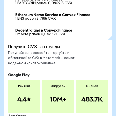
1 FARTCOIN равен 0,086915 CVX
Ethereum Name Service в Convex Finance
1 ENS равен 2,7815 CVX
Decentraland в Convex Finance
1 MANA равен 0,043821 CVX
Получите CVX за секунды
Покупайте, продавайте, торгуйте и
обменивайте CVX в MetaMask — самом
надёжном криптокошельке.
Google Play
Рейтинг
Загрузок
Оценок
4.4
10M+
483.7K