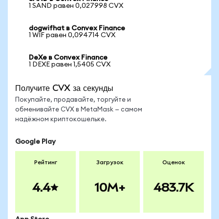
1 SAND равен 0,027998 CVX
dogwifhat в Convex Finance
1 WIF равен 0,094714 CVX
DeXe в Convex Finance
1 DEXE равен 1,5405 CVX
Получите CVX за секунды
Покупайте, продавайте, торгуйте и
обменивайте CVX в MetaMask — самом
надёжном криптокошельке.
Google Play
Рейтинг
Загрузок
Оценок
4.4
10M+
483.7K