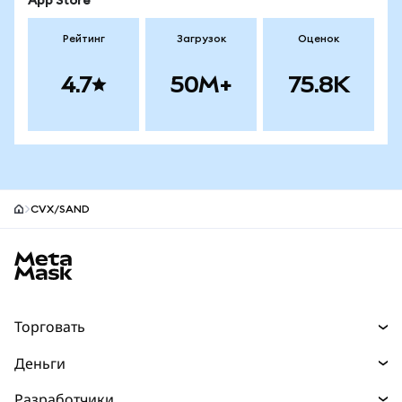
App Store
Рейтинг
Загрузок
Оценок
4.7
50M+
75.8K
CVX/SAND
Нижний колонтитул сайта MetaMask
Торговать
Торговля
Деньги
Swaps
Покупайте
Разработчики