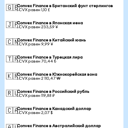
Convex Finance в Британский фунт стерлингов
🇬🇧
1 CVX равен 1,10 £
Convex Finance в Японская иена
🇯🇵
1 CVX равен 233,59 ¥
Convex Finance в Китайский юань
🇨🇳
1 CVX равен 9,99 ¥
Convex Finance в Турецкая лира
🇹🇷
1 CVX равен 70,44 ₺
Convex Finance в Южнокорейская вона
🇰🇷
1 CVX равен 2 110,47 ₩
Convex Finance в Российский рубль
🇷🇺
1 CVX равен 119,88 ₽
Convex Finance в Канадский доллар
🇨🇦
1 CVX равен 2,07 $
Convex Finance в Австралийский доллар