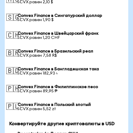
🇦🇺
1 CVX равен 2,10 $
Convex Finance в Сингапурский доллар
🇸🇬
1 CVX равен 1,90 $
Convex Finance в Швейцарский франк
🇨🇭
1 CVX равен 1,20 CHF
Convex Finance в Бразильский реал
🇧🇷
1 CVX равен 7,58 R$
Convex Finance в Бангладешская така
🇧🇩
1 CVX равен 182,93 ৳
Convex Finance в Филиппинское песо
🇵🇭
1 CVX равен 89,95 ₱
Convex Finance в Польский злотый
🇵🇱
1 CVX равен 5,52 zł
Конвертируйте другие криптовалюты в USD