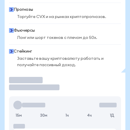
Прогнозы
Торгуйте CVX и на рынках криптопрогнозов.
Фьючерсы
Лонг или шорт токенов с плечом до 50x.
Стейкинг
Заставьте вашу криптовалюту работать и
получайте пассивный доход.
Торговать
15м
30м
1ч
4ч
1Д