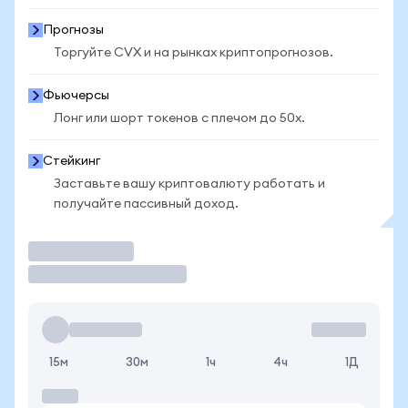
Прогнозы
Торгуйте CVX и на рынках криптопрогнозов.
Фьючерсы
Лонг или шорт токенов с плечом до 50x.
Стейкинг
Заставьте вашу криптовалюту работать и
получайте пассивный доход.
Торговать
15м
30м
1ч
4ч
1Д