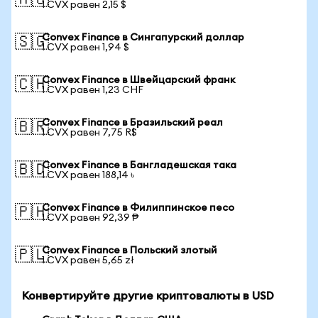
🇦🇺
1 CVX равен 2,15 $
Convex Finance в Сингапурский доллар
🇸🇬
1 CVX равен 1,94 $
Convex Finance в Швейцарский франк
🇨🇭
1 CVX равен 1,23 CHF
Convex Finance в Бразильский реал
🇧🇷
1 CVX равен 7,75 R$
Convex Finance в Бангладешская така
🇧🇩
1 CVX равен 188,14 ৳
Convex Finance в Филиппинское песо
🇵🇭
1 CVX равен 92,39 ₱
Convex Finance в Польский злотый
🇵🇱
1 CVX равен 5,65 zł
Конвертируйте другие криптовалюты в USD