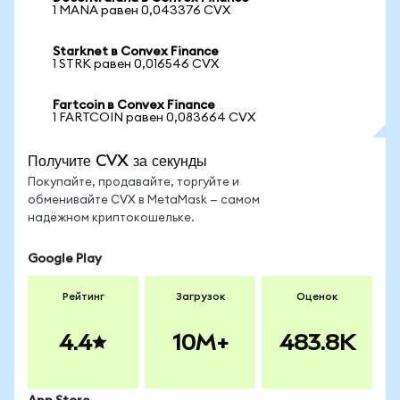
1 MANA равен 0,043376 CVX
Starknet в Convex Finance
1 STRK равен 0,016546 CVX
Fartcoin в Convex Finance
1 FARTCOIN равен 0,083664 CVX
Получите CVX за секунды
Покупайте, продавайте, торгуйте и
обменивайте CVX в MetaMask — самом
надёжном криптокошельке.
Google Play
Рейтинг
Загрузок
Оценок
4.4
10M+
483.8K