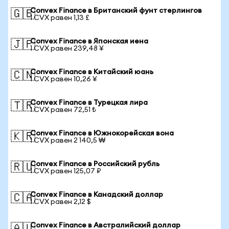
Convex Finance в Британский фунт стерлингов
🇬🇧
1 CVX равен 1,13 £
Convex Finance в Японская иена
🇯🇵
1 CVX равен 239,48 ¥
Convex Finance в Китайский юань
🇨🇳
1 CVX равен 10,26 ¥
Convex Finance в Турецкая лира
🇹🇷
1 CVX равен 72,51 ₺
Convex Finance в Южнокорейская вона
🇰🇷
1 CVX равен 2 140,5 ₩
Convex Finance в Российский рубль
🇷🇺
1 CVX равен 125,07 ₽
Convex Finance в Канадский доллар
🇨🇦
1 CVX равен 2,12 $
Convex Finance в Австралийский доллар