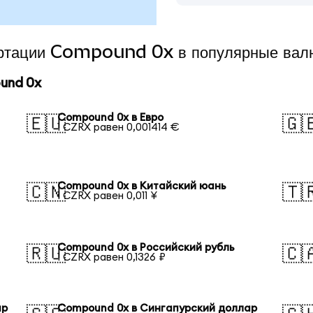
вертации Compound 0x в популярные вал
und 0x
Compound 0x в Евро
🇪🇺
🇬
1 CZRX равен 0,001414 €
Compound 0x в Китайский юань
🇨🇳
🇹
1 CZRX равен 0,011 ¥
Compound 0x в Российский рубль
🇷🇺
🇨
1 CZRX равен 0,1326 ₽
ар
Compound 0x в Сингапурский доллар