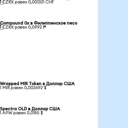

1 CZRX равен 0,001321 CHF
Compound 0x в Филиппинское песо

1 CZRX равен 0,0992 ₱
Wrapped MIR Token в Доллар США
1 MIR равен 0,002692 $
Spectra OLD в Доллар США
1 APW равен 0,0185 $