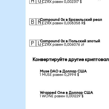
🇦🇺
1 CZRX равен 0,002317 $
Compound 0x в Бразильский реал
🇧🇷
1 CZRX равен 0,008358 R$
Compound 0x в Польский злотый
🇵🇱
1 CZRX равен 0,006076 zł
Конвертируйте другие криптовал
Muse DAO в Доллар США
1 MUSE равен 0,2994 $
Wrapped One в Доллар США
1 WONE равен 0,001229 $