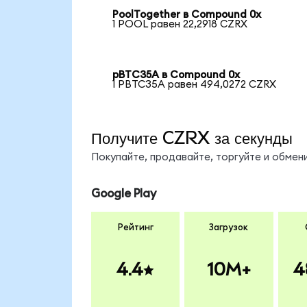
PoolTogether в Compound 0x
1 POOL равен 22,2918 CZRX
pBTC35A в Compound 0x
1 PBTC35A равен 494,0272 CZRX
Получите CZRX за секунды
Покупайте, продавайте, торгуйте и обме
Google Play
Рейтинг
Загрузок
4.4
10M+
4