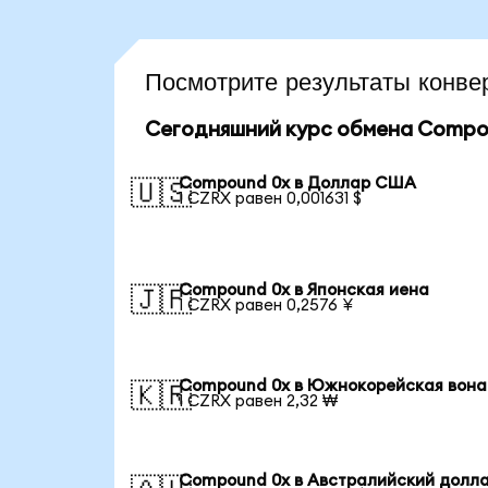
Посмотрите результаты кон
Сегодняшний курс обмена Compo
Compound 0x в Доллар США
🇺🇸
1 CZRX равен 0,001631 $
Compound 0x в Японская иена
🇯🇵
1 CZRX равен 0,2576 ¥
Compound 0x в Южнокорейская вона
🇰🇷
1 CZRX равен 2,32 ₩
Compound 0x в Австралийский долл