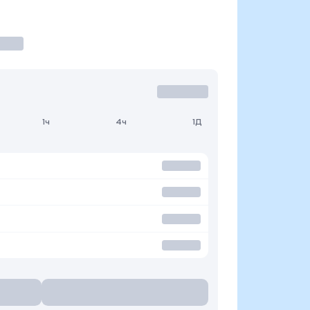
1ч
4ч
1Д