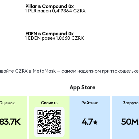
Pillar в Compound 0x
1 PLR равен 0,419364 CZRX
EDEN в Compound 0x
1 EDEN равен 1,0660 CZRX
нивайте CZRX в MetaMask — самом надёжном криптокошельке
App Store
Оценок
Скачать
Рейтинг
Загрузо
83.7K
4.7
50M