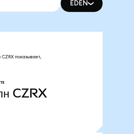
EDEN
н CZRX показывает,
ТЕ
лн
CZRX