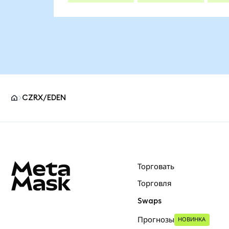
CZRX/EDEN
Нижний колонтитул сайта MetaMask
Торговать
Торговля
Swaps
Прогнозы
НОВИНКА