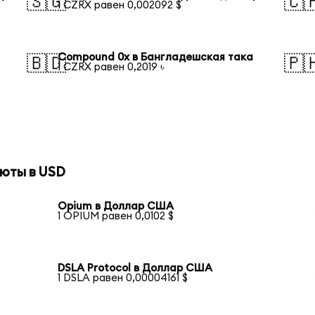
🇸🇬
🇨
1 CZRX равен 0,002092 $
Compound 0x в Бангладешская така
🇧🇩
🇵
1 CZRX равен 0,2019 ৳
юты в USD
Opium в Доллар США
1 OPIUM равен 0,0102 $
DSLA Protocol в Доллар США
1 DSLA равен 0,00004161 $