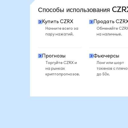
Способы использования CZ
Купить CZRX
Продать CZR
Начните всего за
Обменяйте CZR
пару нажатий.
на наличные.
Прогнозы
Фьючерсы
Торгуйте CZRX и
Лонг или шорт
на рынках
токенов с плеч
криптопрогнозов.
до 50x.