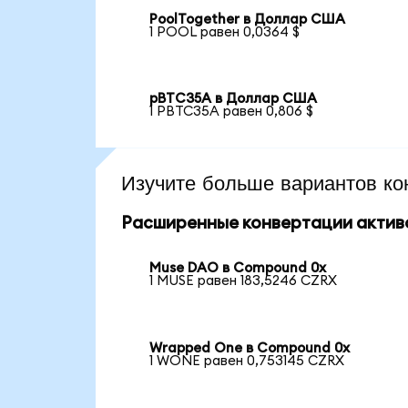
PoolTogether в Доллар США
1 POOL равен 0,0364 $
pBTC35A в Доллар США
1 PBTC35A равен 0,806 $
Изучите больше вариантов ко
Расширенные конвертации актив
Muse DAO в Compound 0x
1 MUSE равен 183,5246 CZRX
Wrapped One в Compound 0x
1 WONE равен 0,753145 CZRX