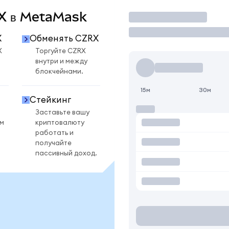
RX в MetaMask
Торговать
X
Обменять CZRX
X
Торгуйте CZRX
внутри и между
блокчейнами.
15м
30м
Стейкинг
Заставьте вашу
ом
криптовалюту
работать и
получайте
пассивный доход.