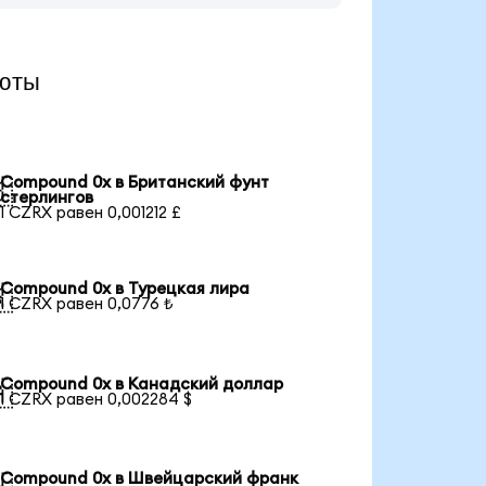
юты
Compound 0x в Британский фунт

стерлингов
1 CZRX равен 0,001212 £
Compound 0x в Турецкая лира

1 CZRX равен 0,0776 ₺
Compound 0x в Канадский доллар

1 CZRX равен 0,002284 $
Compound 0x в Швейцарский франк