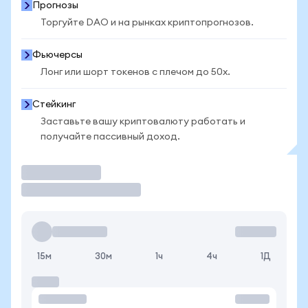
Прогнозы
Торгуйте DAO и на рынках криптопрогнозов.
Фьючерсы
Лонг или шорт токенов с плечом до 50x.
Стейкинг
Заставьте вашу криптовалюту работать и
получайте пассивный доход.
Торговать
15м
30м
1ч
4ч
1Д