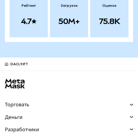
Рейтинг
Загрузок
Оценок
4.7
50M+
75.8K
DAO/HFT
Нижний колонтитул сайта MetaMask
Торговать
Торговля
Деньги
Swaps
Покупайте
Разработчики
Прогнозы
НОВИНКА
Карта
Документация для разработчиков