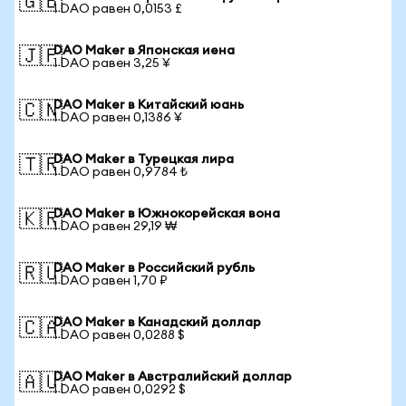
🇬🇧
1 DAO равен 0,0153 £
DAO Maker в Японская иена
🇯🇵
1 DAO равен 3,25 ¥
DAO Maker в Китайский юань
🇨🇳
1 DAO равен 0,1386 ¥
DAO Maker в Турецкая лира
🇹🇷
1 DAO равен 0,9784 ₺
DAO Maker в Южнокорейская вона
🇰🇷
1 DAO равен 29,19 ₩
DAO Maker в Российский рубль
🇷🇺
1 DAO равен 1,70 ₽
DAO Maker в Канадский доллар
🇨🇦
1 DAO равен 0,0288 $
DAO Maker в Австралийский доллар
🇦🇺
1 DAO равен 0,0292 $