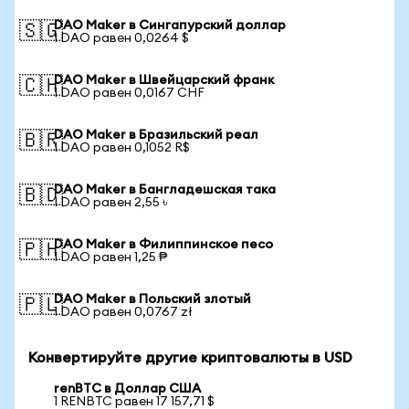
DAO Maker в Сингапурский доллар
🇸🇬
1 DAO равен 0,0264 $
DAO Maker в Швейцарский франк
🇨🇭
1 DAO равен 0,0167 CHF
DAO Maker в Бразильский реал
🇧🇷
1 DAO равен 0,1052 R$
DAO Maker в Бангладешская така
🇧🇩
1 DAO равен 2,55 ৳
DAO Maker в Филиппинское песо
🇵🇭
1 DAO равен 1,25 ₱
DAO Maker в Польский злотый
🇵🇱
1 DAO равен 0,0767 zł
Конвертируйте другие криптовалюты в USD
renBTC в Доллар США
1 RENBTC равен 17 157,71 $