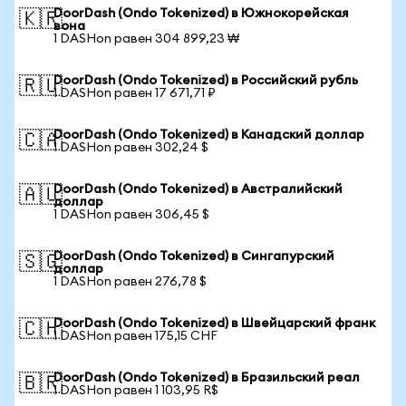
DoorDash (Ondo Tokenized) в Южнокорейская
🇰🇷
вона
1 DASHon равен 304 899,23 ₩
DoorDash (Ondo Tokenized) в Российский рубль
🇷🇺
1 DASHon равен 17 671,71 ₽
DoorDash (Ondo Tokenized) в Канадский доллар
🇨🇦
1 DASHon равен 302,24 $
DoorDash (Ondo Tokenized) в Австралийский
🇦🇺
доллар
1 DASHon равен 306,45 $
DoorDash (Ondo Tokenized) в Сингапурский
🇸🇬
доллар
1 DASHon равен 276,78 $
DoorDash (Ondo Tokenized) в Швейцарский франк
🇨🇭
1 DASHon равен 175,15 CHF
DoorDash (Ondo Tokenized) в Бразильский реал
🇧🇷
1 DASHon равен 1 103,95 R$