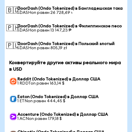
DoorDash (Ondo Tokenized) в Бангладешская така
🇧🇩
1 DASHon равен 26 728,69 ৳
DoorDash (Ondo Tokenized) в Филиппинское песо
🇵🇭
1 DASHon равен 13 147,23 ₱
DoorDash (Ondo Tokenized) в Польский злотый
🇵🇱
1 DASHon равен 805,19 zł
Конвертируйте другие активы реального мира
в USD
Reddit (Ondo Tokenized) в Доллар США
1 RDDTon равен 163,14 $
Eaton (Ondo Tokenized) в Доллар США
1 ETNon равен 444,45 $
Accenture (Ondo Tokenized) в Доллар США
1 ACNon равен 179,18 $