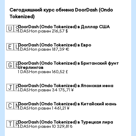
Сегодняшний курс обмена DoorDash (Ondo
Tokenized)
DoorDash (Ondo Tokenized) в Доллар США
🇺🇸
1 DASHon равен 216,57 $
DoorDash (Ondo Tokenized) в Евро
🇪🇺
1 DASHon равен 187,39 €
DoorDash (Ondo Tokenized) в Британский фунт
🇬🇧
стерлингов
1 DASHon равен 160,52 £
DoorDash (Ondo Tokenized) в Японская иена
🇯🇵
1 DASHon равен 34 175,71 ¥
DoorDash (Ondo Tokenized) в Китайский юань
🇨🇳
1 DASHon равен 1 461,21 ¥
DoorDash (Ondo Tokenized) в Турецкая лира
🇹🇷
1 DASHon равен 10 329,81 ₺