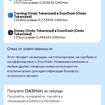
1 FUTUon равен 0,503532 DASHon
Corning (Ondo Tokenized) в DoorDash (Ondo
Tokenized)
1 GLWon равен 0,773930 DASHon
Disney (Ondo Tokenized) в DoorDash (Ondo
Tokenized)
1 DISon равен 0,486263 DASHon
Отказ от ответственности
Этот продукт не выпущен, не спонсирован, не одобрен и
не аффилирован с DoorDash. Название компании и
любые другие товарные знаки используются
исключительно для идентификации базового
эталонного актива.
Получите DASHon за секунды
Покупайте, продавайте, торгуйте и
обменивайте DASHon в MetaMask —