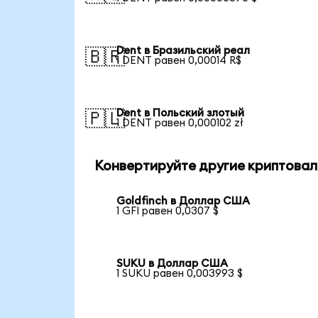
Dent в Бразильский реал
🇧🇷
1 DENT равен 0,00014 R$
Dent в Польский злотый
🇵🇱
1 DENT равен 0,000102 zł
Конвертируйте другие криптовал
Goldfinch в Доллар США
1 GFI равен 0,0307 $
SUKU в Доллар США
1 SUKU равен 0,003993 $