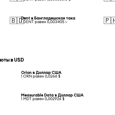
Dent в Бангладешская така
🇧🇩
🇵
1 DENT равен 0,003405 ৳
юты в USD
Orion в Доллар США
1 ORN равен 0,0266 $
Measurable Data в Доллар США
1 MDT равен 0,002926 $