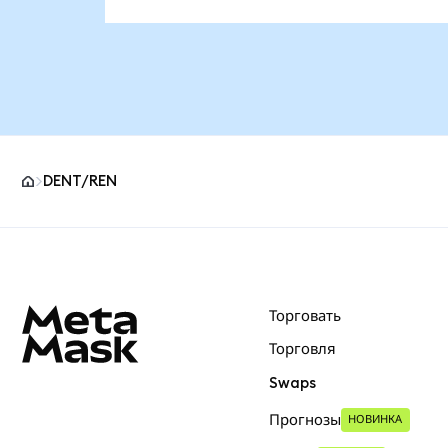
DENT/REN
Нижний колонтитул сайта MetaMask
Торговать
Торговля
Swaps
Прогнозы
НОВИНКА