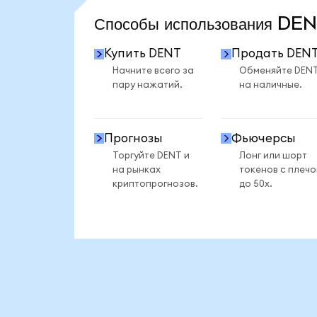
Способы использования D
Купить DENT
Продать DEN
Начните всего за
Обменяйте DEN
пару нажатий.
на наличные.
Прогнозы
Фьючерсы
Торгуйте DENT и
Лонг или шорт
на рынках
токенов с плеч
криптопрогнозов.
до 50x.