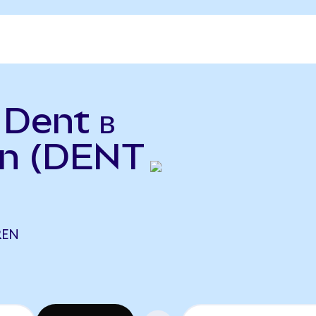
 Dent в
en (DENT
REN