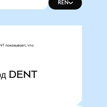
REN
NT показывает, что
рд
DENT