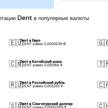
ертации Dent в популярные валюты
Dent в Евро
🇪🇺
🇬
1 DENT равен 0,0000238 €
Dent в Китайский юань
🇨🇳
🇹
1 DENT равен 0,000186 ¥
Dent в Российский рубль
🇷🇺
🇨
1 DENT равен 0,002263 ₽
Dent в Сингапурский доллар
🇸🇬
🇨
1 DENT равен 0,00003516 $