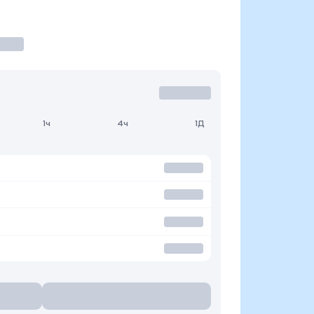
1ч
4ч
1Д