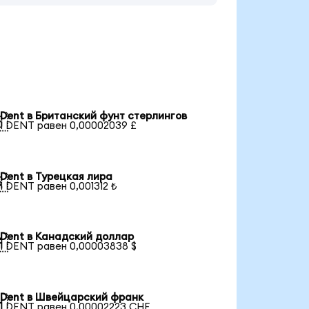
Dent в Британский фунт стерлингов

1 DENT равен 0,00002039 £
Dent в Турецкая лира

1 DENT равен 0,001312 ₺
Dent в Канадский доллар

1 DENT равен 0,00003838 $
Dent в Швейцарский франк

1 DENT равен 0,00002223 CHF