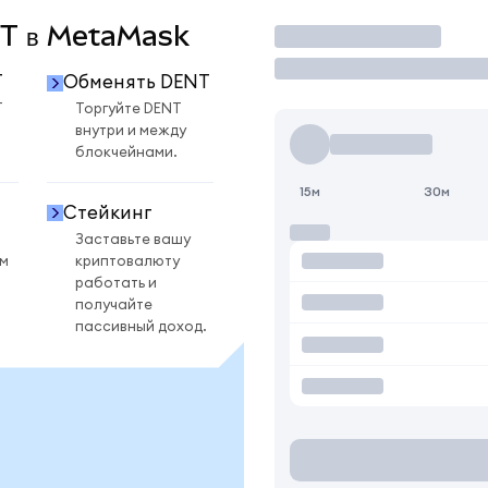
ENT в MetaMask
Торговать
T
Обменять DENT
T
Торгуйте DENT
внутри и между
блокчейнами.
15м
30м
Стейкинг
Заставьте вашу
ом
криптовалюту
работать и
получайте
пассивный доход.