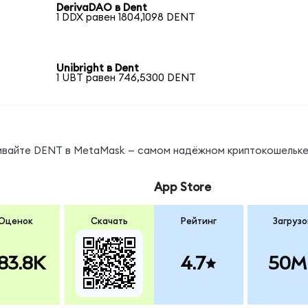
DerivaDAO в Dent
1 DDX равен 1804,1098 DENT
Unibright в Dent
1 UBT равен 746,5300 DENT
нивайте DENT в MetaMask — самом надёжном криптокошельке
App Store
Оценок
Скачать
Рейтинг
Загрузо
83.8K
4.7
50M