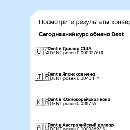
Посмотрите результаты конв
Сегодняшний курс обмена Dent
Dent в Доллар США
🇺🇸
1 DENT равен 0,00002751 $
Dent в Японская иена
🇯🇵
1 DENT равен 0,004341 ¥
Dent в Южнокорейская вона
🇰🇷
1 DENT равен 0,0387 ₩
Dent в Австралийский доллар
🇦🇺
1 DENT равен 0,00003893 $