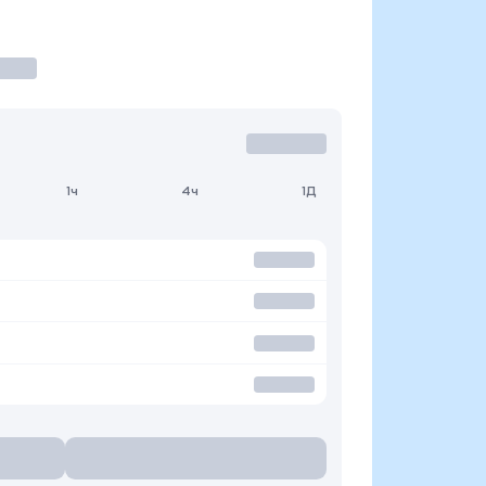
1ч
4ч
1Д