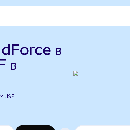
 dForce в
F в
 MUSE