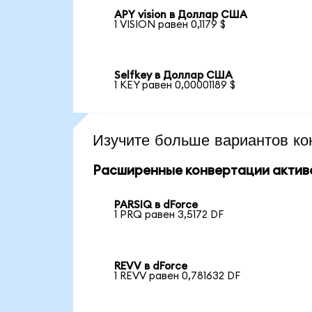
APY vision в Доллар США
1 VISION равен 0,1179 $
Selfkey в Доллар США
1 KEY равен 0,00001189 $
Изучите больше вариантов ко
Расширенные конвертации актив
PARSIQ в dForce
1 PRQ равен 3,5172 DF
REVV в dForce
1 REVV равен 0,781632 DF