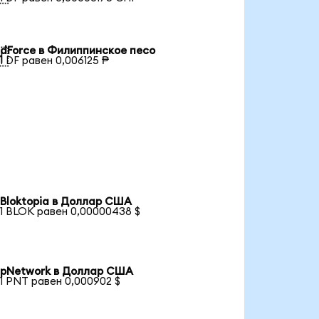
dForce в Филиппинское песо

1 DF равен 0,006125 ₱
Bloktopia в Доллар США
1 BLOK равен 0,00000438 $
pNetwork в Доллар США
1 PNT равен 0,000902 $