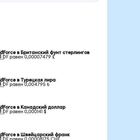
dForce в Британский фунт стерлингов

1 DF равен 0,00007479 £
dForce в Турецкая лира

1 DF равен 0,004795 ₺
dForce в Канадский доллар

1 DF равен 0,000141 $
dForce в Швейцарский франк

1 DF равен 0,00008175 CHF