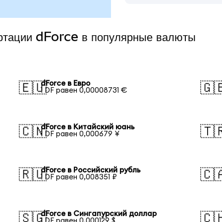
ертации dForce в популярные валюты
dForce в Евро
🇪🇺
🇬
1 DF равен 0,00008731 €
dForce в Китайский юань
🇨🇳
🇹
1 DF равен 0,000679 ¥
dForce в Российский рубль
🇷🇺
🇨
1 DF равен 0,008351 ₽
dForce в Сингапурский доллар
🇸🇬
🇨
1 DF равен 0,000129 $