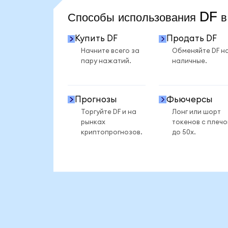
Способы использования DF
Купить DF
Продать DF
Начните всего за
Обменяйте DF н
пару нажатий.
наличные.
Прогнозы
Фьючерсы
Торгуйте DF и на
Лонг или шорт
рынках
токенов с плеч
криптопрогнозов.
до 50x.