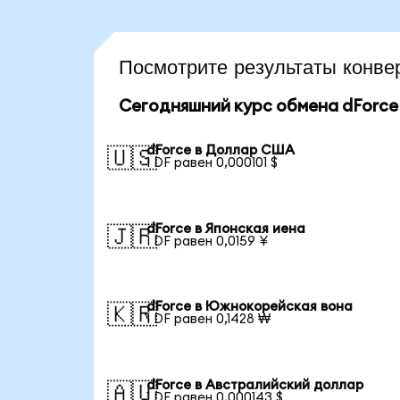
Посмотрите результаты конв
Сегодняшний курс обмена dForce
dForce в Доллар США
🇺🇸
1 DF равен 0,000101 $
dForce в Японская иена
🇯🇵
1 DF равен 0,0159 ¥
dForce в Южнокорейская вона
🇰🇷
1 DF равен 0,1428 ₩
dForce в Австралийский доллар
🇦🇺
1 DF равен 0,000143 $