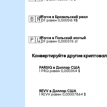
dForce в Бразильский реал
🇧🇷
1 DF равен 0,000516 R$
dForce в Польский злотый
🇵🇱
1 DF равен 0,000376 zł
Конвертируйте другие криптовал
PARSIQ в Доллар США
1 PRQ равен 0,000354 $
REVV в Доллар США
1 REVV равен 0,00007864 $