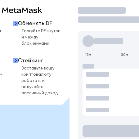
 в MetaMask
Торговать
Обменять DF
а
Торгуйте DF внутри
и между
блокчейнами.
15м
30м
Стейкинг
Заставьте вашу
ом
криптовалюту
работать и
получайте
пассивный доход.