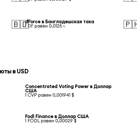
dForce в Бангладешская така
🇧🇩
🇵
1 DF равен 0,0125 ৳
юты в USD
Concentrated Voting Power в Доллар
США
1 CVP равен 0,001941 $
Fodl Finance в Доллар США
1 FODL равен 0,00029 $