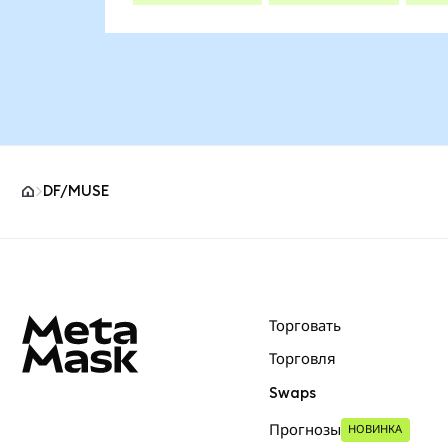
DF/MUSE
Нижний колонтитул сайта MetaMask
Торговать
Торговля
Swaps
Прогнозы
НОВИНКА