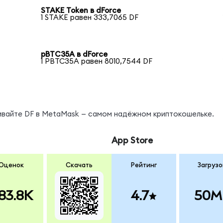
STAKE Token в dForce
1 STAKE равен 333,7065 DF
pBTC35A в dForce
1 PBTC35A равен 8010,7544 DF
нивайте DF в MetaMask — самом надёжном криптокошельке.
App Store
Оценок
Скачать
Рейтинг
Загрузо
83.8K
4.7
50M