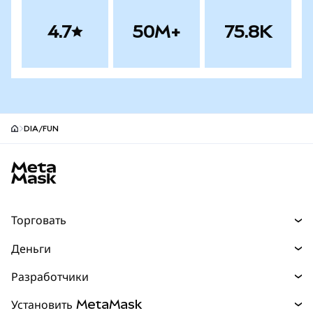
4.7
50M+
75.8K
DIA/FUN
Нижний колонтитул сайта MetaMask
Торговать
Торговля
Деньги
Swaps
Покупайте
Разработчики
Прогнозы
НОВИНКА
Карта
Документация для разработчиков
Установить MetaMask
Перпы
НОВИНКА