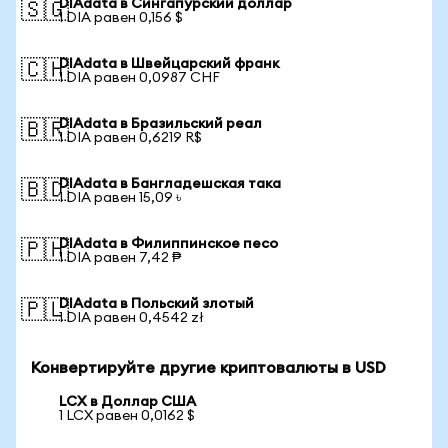
DIAdata в Сингапурский доллар
🇸🇬
1 DIA равен 0,156 $
DIAdata в Швейцарский франк
🇨🇭
1 DIA равен 0,0987 CHF
DIAdata в Бразильский реал
🇧🇷
1 DIA равен 0,6219 R$
DIAdata в Бангладешская така
🇧🇩
1 DIA равен 15,09 ৳
DIAdata в Филиппинское песо
🇵🇭
1 DIA равен 7,42 ₱
DIAdata в Польский злотый
🇵🇱
1 DIA равен 0,4542 zł
Конвертируйте другие криптовалюты в USD
LCX в Доллар США
1 LCX равен 0,0162 $