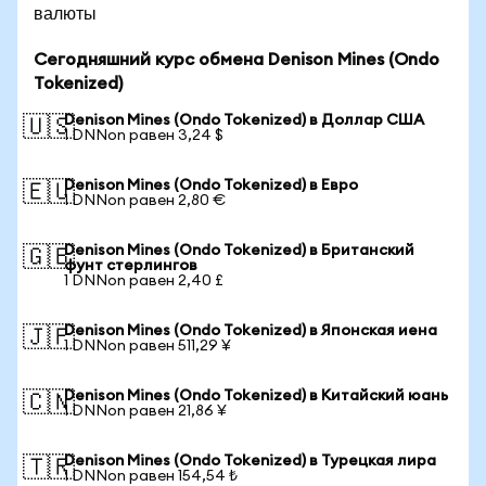
валюты
Сегодняшний курс обмена Denison Mines (Ondo
Tokenized)
Denison Mines (Ondo Tokenized) в Доллар США
🇺🇸
1 DNNon равен 3,24 $
Denison Mines (Ondo Tokenized) в Евро
🇪🇺
1 DNNon равен 2,80 €
Denison Mines (Ondo Tokenized) в Британский
🇬🇧
фунт стерлингов
1 DNNon равен 2,40 £
Denison Mines (Ondo Tokenized) в Японская иена
🇯🇵
1 DNNon равен 511,29 ¥
Denison Mines (Ondo Tokenized) в Китайский юань
🇨🇳
1 DNNon равен 21,86 ¥
Denison Mines (Ondo Tokenized) в Турецкая лира
🇹🇷
1 DNNon равен 154,54 ₺