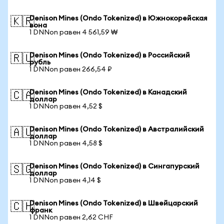
Denison Mines (Ondo Tokenized) в Южнокорейская
🇰🇷
вона
1 DNNon равен 4 561,59 ₩
Denison Mines (Ondo Tokenized) в Российский
🇷🇺
рубль
1 DNNon равен 266,54 ₽
Denison Mines (Ondo Tokenized) в Канадский
🇨🇦
доллар
1 DNNon равен 4,52 $
Denison Mines (Ondo Tokenized) в Австралийский
🇦🇺
доллар
1 DNNon равен 4,58 $
Denison Mines (Ondo Tokenized) в Сингапурский
🇸🇬
доллар
1 DNNon равен 4,14 $
Denison Mines (Ondo Tokenized) в Швейцарский
🇨🇭
франк
1 DNNon равен 2,62 CHF