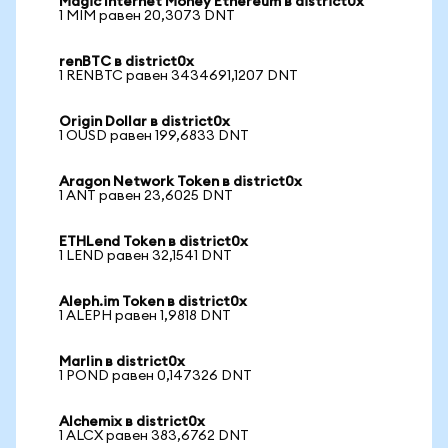
Magic Internet Money Ethereum в district0x
1 MIM равен 20,3073 DNT
renBTC в district0x
1 RENBTC равен 3434691,1207 DNT
Origin Dollar в district0x
1 OUSD равен 199,6833 DNT
Aragon Network Token в district0x
1 ANT равен 23,6025 DNT
ETHLend Token в district0x
1 LEND равен 32,1541 DNT
Aleph.im Token в district0x
1 ALEPH равен 1,9818 DNT
Marlin в district0x
1 POND равен 0,147326 DNT
Alchemix в district0x
1 ALCX равен 383,6762 DNT