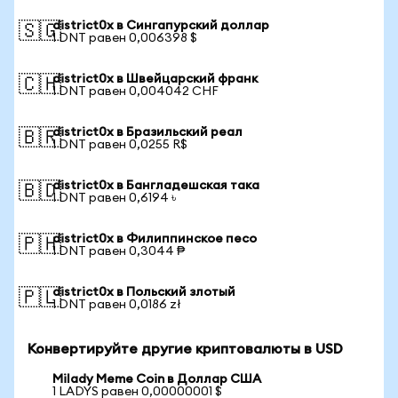
district0x в Сингапурский доллар
🇸🇬
1 DNT равен 0,006398 $
district0x в Швейцарский франк
🇨🇭
1 DNT равен 0,004042 CHF
district0x в Бразильский реал
🇧🇷
1 DNT равен 0,0255 R$
district0x в Бангладешская така
🇧🇩
1 DNT равен 0,6194 ৳
district0x в Филиппинское песо
🇵🇭
1 DNT равен 0,3044 ₱
district0x в Польский злотый
🇵🇱
1 DNT равен 0,0186 zł
Конвертируйте другие криптовалюты в USD
Milady Meme Coin в Доллар США
1 LADYS равен 0,00000001 $