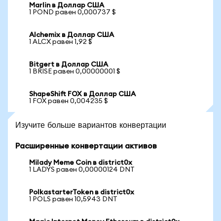
Marlin в Доллар США
1 POND равен 0,000737 $
Alchemix в Доллар США
1 ALCX равен 1,92 $
Bitgert в Доллар США
1 BRISE равен 0,00000001 $
ShapeShift FOX в Доллар США
1 FOX равен 0,004235 $
Изучите больше вариантов конвертации
Расширенные конвертации активов
Milady Meme Coin в district0x
1 LADYS равен 0,00000124 DNT
PolkastarterToken в district0x
1 POLS равен 10,5943 DNT