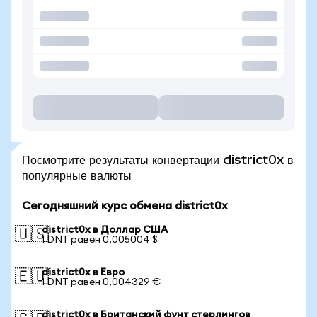
Посмотрите результаты конвертации district0x в
популярные валюты
Сегодняшний курс обмена district0x
district0x в Доллар США
🇺🇸
1 DNT равен 0,005004 $
district0x в Евро
🇪🇺
1 DNT равен 0,004329 €
district0x в Британский фунт стерлингов