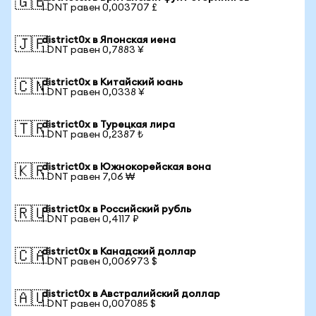
🇬🇧
1 DNT равен 0,003707 £
district0x в Японская иена
🇯🇵
1 DNT равен 0,7883 ¥
district0x в Китайский юань
🇨🇳
1 DNT равен 0,0338 ¥
district0x в Турецкая лира
🇹🇷
1 DNT равен 0,2387 ₺
district0x в Южнокорейская вона
🇰🇷
1 DNT равен 7,06 ₩
district0x в Российский рубль
🇷🇺
1 DNT равен 0,4117 ₽
district0x в Канадский доллар
🇨🇦
1 DNT равен 0,006973 $
district0x в Австралийский доллар
🇦🇺
1 DNT равен 0,007085 $