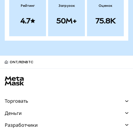
Рейтинг
Загрузок
Оценок
4.7
50M+
75.8K
DNT/RENBTC
Нижний колонтитул сайта MetaMask
Торговать
Торговля
Деньги
Swaps
Покупайте
Разработчики
Прогнозы
НОВИНКА
Карта
Документация для разработчиков