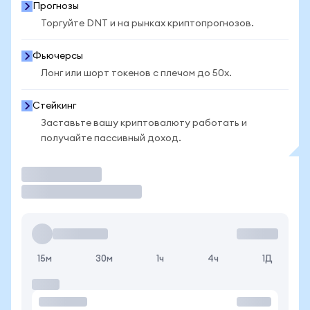
Прогнозы
Торгуйте DNT и на рынках криптопрогнозов.
Фьючерсы
Лонг или шорт токенов с плечом до 50x.
Стейкинг
Заставьте вашу криптовалюту работать и
получайте пассивный доход.
Торговать
15м
30м
1ч
4ч
1Д