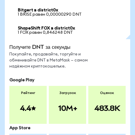
Bitgert в district0x
1 BRISE равен 0,00000290 DNT
ShapeShift FOX в district0x
1 FOX равен 0,846248 DNT
Получите DNT за секунды
Покупайте, продавайте, торгуйте и
обменивайте DNT в MetaMask — самом
надёжном криптокошельке.
Google Play
Рейтинг
Загрузок
Оценок
4.4
10M+
483.8K
App Store