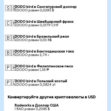
DODO bird в Сингапурский доллар
🇸🇬
1 DODO равен 0,0283 $
DODO bird в Швейцарский франк
🇨🇭
1 DODO равен 0,0179 CHF
DODO bird в Бразильский реал
🇧🇷
1 DODO равен 0,113 R$
DODO bird в Бангладешская така
🇧🇩
1 DODO равен 2,74 ৳
DODO bird в Филиппинское песо
🇵🇭
1 DODO равен 1,35 ₱
DODO bird в Польский злотый
🇵🇱
1 DODO равен 0,0824 zł
Конвертируйте другие криптовалюты в USD
Radworks в Доллар США
1 RAD равен 0,2085 $