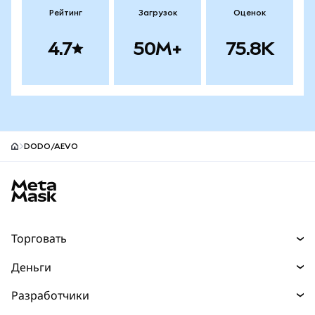
Рейтинг
Загрузок
Оценок
4.7
50M+
75.8K
DODO/AEVO
Нижний колонтитул сайта MetaMask
Торговать
Торговля
Деньги
Swaps
Покупайте
Разработчики
Прогнозы
НОВИНКА
Карта
Документация для разработчиков