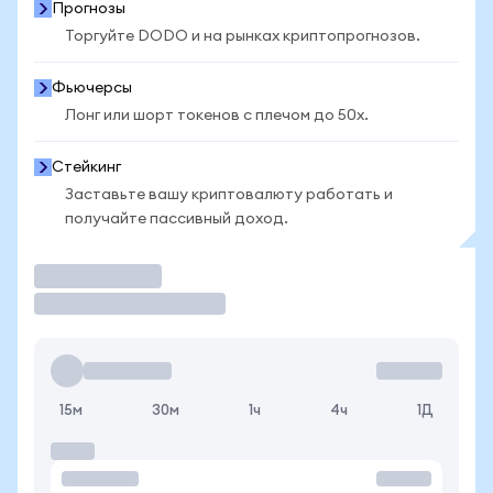
Прогнозы
Торгуйте DODO и на рынках криптопрогнозов.
Фьючерсы
Лонг или шорт токенов с плечом до 50x.
Стейкинг
Заставьте вашу криптовалюту работать и
получайте пассивный доход.
Торговать
15м
30м
1ч
4ч
1Д