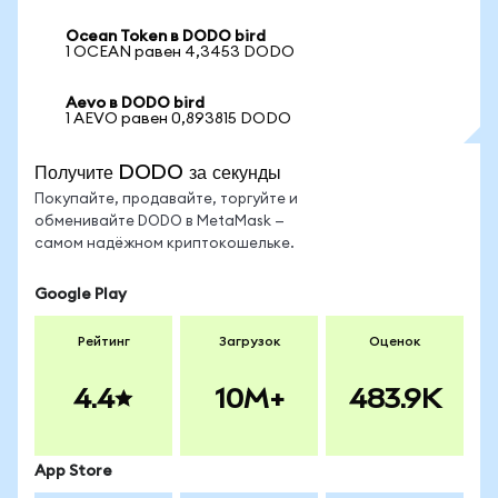
Ocean Token в DODO bird
1 OCEAN равен 4,3453 DODO
Aevo в DODO bird
1 AEVO равен 0,893815 DODO
Получите DODO за секунды
Покупайте, продавайте, торгуйте и
обменивайте DODO в MetaMask —
самом надёжном криптокошельке.
Google Play
Рейтинг
Загрузок
Оценок
4.4
10M+
483.9K
App Store