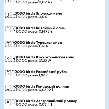
🇬🇧
1 DODO равен 0,0164 £
DODO bird в Японская иена
🇯🇵
1 DODO равен 3,5 ¥
DODO bird в Китайский юань
🇨🇳
1 DODO равен 0,1496 ¥
DODO bird в Турецкая лира
🇹🇷
1 DODO равен 1,06 ₺
DODO bird в Южнокорейская вона
🇰🇷
1 DODO равен 31,22 ₩
DODO bird в Российский рубль
🇷🇺
1 DODO равен 1,82 ₽
DODO bird в Канадский доллар
🇨🇦
1 DODO равен 0,0309 $
DODO bird в Австралийский доллар
🇦🇺
1 DODO равен 0,0314 $