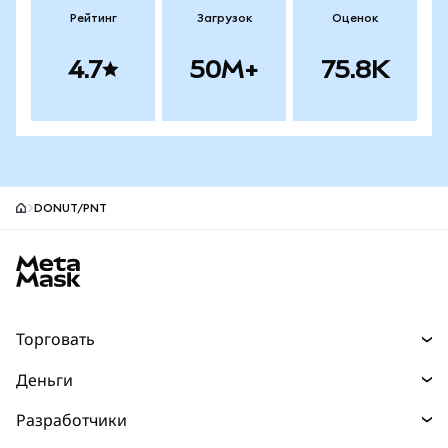
Рейтинг
Загрузок
Оценок
4.7
50M+
75.8K
DONUT/PNT
Нижний колонтитул сайта MetaMask
Торговать
Торговля
Деньги
Swaps
Покупайте
Разработчики
Прогнозы
НОВИНКА
Карта
Документация для разработчиков