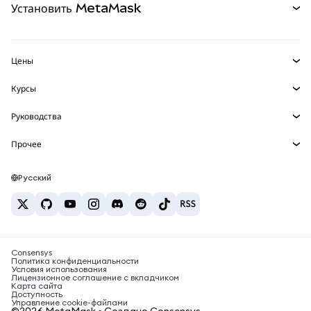
Установить MetaMask
Перпы
НОВИНКА
mUSD
НОВИНКА
Инфопанель
Защита транзакций
Реальные активы
Зарабатывайте
Набор умных счетов
Агентский кошелек
НОВИНКА
Цены
Встроенные кошельки
Snaps
Цена Bitcoin
Курсы
MetaMask Connect
Цена Ethereum
Награды
НОВИНКА
BTC в USD
Цена Solana
Руководства
Snaps
Безопасность
ETH в USD
Купить BTC
Цена Shiba Inu
USDT в INR
Прочее
Сервисы Web3
Поддержка
Купить ETH
Цена Pepe
Исследуйте контент
BTC в USDT
Купить SOL
Карьера
Цена Tether
Bitcoin-кошелёк
Русский
BTC в INR
Купить PEPE
Контакты
Цена USDC
Кошелёк Solana
ETH в USDT
Купить USDT
Цена Chainlink
Лучшие крипто-карты
USDT в PHP
Купить USDC
Лучшие мобильные криптокошельки
BTC в EUR
Consensys
Купить SHIB
Что такое Polymarket?
Политика конфиденциальности
Условия использования
Купить BNB
Лицензионное соглашение с вкладчиком
Новости о налогах на криптовалюту
Карта сайта
Доступность
Как купить криптовалюту?
Управление cookie-файлами