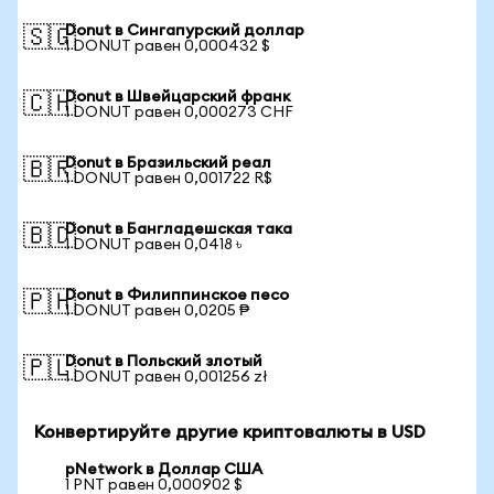
Donut в Сингапурский доллар
🇸🇬
1 DONUT равен 0,000432 $
Donut в Швейцарский франк
🇨🇭
1 DONUT равен 0,000273 CHF
Donut в Бразильский реал
🇧🇷
1 DONUT равен 0,001722 R$
Donut в Бангладешская така
🇧🇩
1 DONUT равен 0,0418 ৳
Donut в Филиппинское песо
🇵🇭
1 DONUT равен 0,0205 ₱
Donut в Польский злотый
🇵🇱
1 DONUT равен 0,001256 zł
Конвертируйте другие криптовалюты в USD
pNetwork в Доллар США
1 PNT равен 0,000902 $