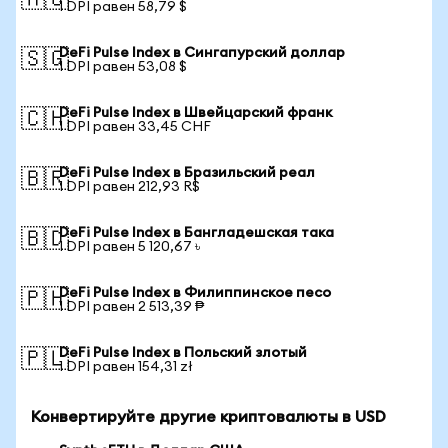
🇦🇺
1 DPI равен 58,79 $
DeFi Pulse Index в Сингапурский доллар
🇸🇬
1 DPI равен 53,08 $
DeFi Pulse Index в Швейцарский франк
🇨🇭
1 DPI равен 33,45 CHF
DeFi Pulse Index в Бразильский реал
🇧🇷
1 DPI равен 212,93 R$
DeFi Pulse Index в Бангладешская така
🇧🇩
1 DPI равен 5 120,67 ৳
DeFi Pulse Index в Филиппинское песо
🇵🇭
1 DPI равен 2 513,39 ₱
DeFi Pulse Index в Польский злотый
🇵🇱
1 DPI равен 154,31 zł
Конвертируйте другие криптовалюты в USD