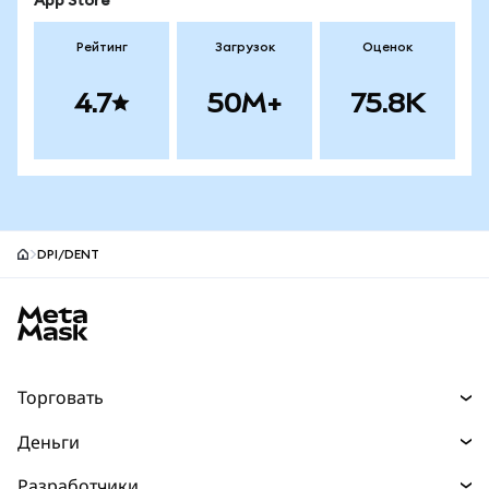
App Store
Рейтинг
Загрузок
Оценок
4.7
50M+
75.8K
DPI/DENT
Нижний колонтитул сайта MetaMask
Торговать
Торговля
Деньги
Swaps
Покупайте
Разработчики