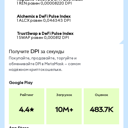
1 REN равен 0,00008220 DPI
Alchemix в DeFi Pulse Index
1 ALCX равен 0,046343 DPI
TrustSwap в DeFi Pulse Index
1 SWAP равен 0,000812 DPI
Получите DPI за секунды
Покупайте, продавайте, торгуйте и
обменивайте DPI в MetaMask — самом
надёжном криптокошельке.
Google Play
Рейтинг
Загрузок
Оценок
4.4
10M+
483.7K