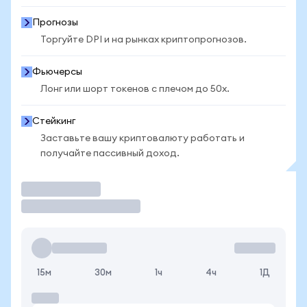
Прогнозы
Торгуйте DPI и на рынках криптопрогнозов.
Фьючерсы
Лонг или шорт токенов с плечом до 50x.
Стейкинг
Заставьте вашу криптовалюту работать и
получайте пассивный доход.
Торговать
15м
30м
1ч
4ч
1Д