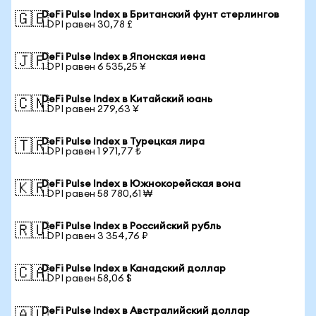
DeFi Pulse Index в Британский фунт стерлингов
🇬🇧
1 DPI равен 30,78 £
DeFi Pulse Index в Японская иена
🇯🇵
1 DPI равен 6 535,25 ¥
DeFi Pulse Index в Китайский юань
🇨🇳
1 DPI равен 279,63 ¥
DeFi Pulse Index в Турецкая лира
🇹🇷
1 DPI равен 1 971,77 ₺
DeFi Pulse Index в Южнокорейская вона
🇰🇷
1 DPI равен 58 780,61 ₩
DeFi Pulse Index в Российский рубль
🇷🇺
1 DPI равен 3 354,76 ₽
DeFi Pulse Index в Канадский доллар
🇨🇦
1 DPI равен 58,06 $
DeFi Pulse Index в Австралийский доллар