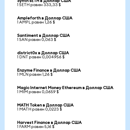
Synth sETH в Доллар США
1 SETH равен 333,33 $
Ampleforth в Доллар США
1 AMPL равен 1,26 $
Santiment в Доллар США
1 SAN равен 0,063 $
district0x в Доллар США
1 DNT равен 0,004956 $
Enzyme Finance в Доллар США
1 MLN равен 1,26 $
Magic Internet Money Ethereum в Доллар США
1 MIM равен 0,0659 $
MATH Token в Доллар США
1 MATH равен 0,0223 $
Harvest Finance в Доллар США
1 FARM равен 5,16 $