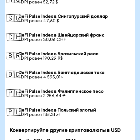
🇦🇺
1 DPI равен 52,72 $
DeFi Pulse Index в Сингапурский доллар
🇸🇬
1 DPI равен 47,60 $
DeFi Pulse Index в Швейцарский франк
🇨🇭
1 DPI равен 30,06 CHF
DeFi Pulse Index в Бразильский реал
🇧🇷
1 DPI равен 190,29 R$
DeFi Pulse Index в Бангладешская така
🇧🇩
1 DPI равен 4 595,01 ৳
DeFi Pulse Index в Филиппинское песо
🇵🇭
1 DPI равен 2 256,64 ₱
DeFi Pulse Index в Польский злотый
🇵🇱
1 DPI равен 138,31 zł
Конвертируйте другие криптовалюты в USD