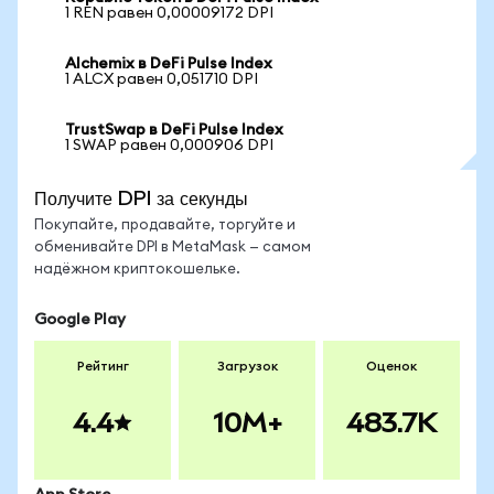
1 REN равен 0,00009172 DPI
Alchemix в DeFi Pulse Index
1 ALCX равен 0,051710 DPI
TrustSwap в DeFi Pulse Index
1 SWAP равен 0,000906 DPI
Получите DPI за секунды
Покупайте, продавайте, торгуйте и
обменивайте DPI в MetaMask — самом
надёжном криптокошельке.
Google Play
Рейтинг
Загрузок
Оценок
4.4
10M+
483.7K