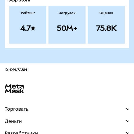
App Store
Рейтинг
Загрузок
Оценок
4.7
50M+
75.8K
DPI/FARM
Нижний колонтитул сайта MetaMask
Торговать
Торговля
Деньги
Swaps
Покупайте
Разработчики