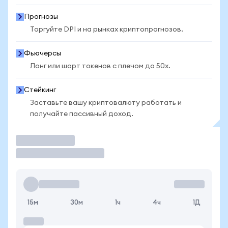
Прогнозы
Торгуйте DPI и на рынках криптопрогнозов.
Фьючерсы
Лонг или шорт токенов с плечом до 50x.
Стейкинг
Заставьте вашу криптовалюту работать и
получайте пассивный доход.
Торговать
15м
30м
1ч
4ч
1Д