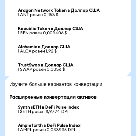
Aragon Network Token в Доллар США
1 ANT равен 0,1153 $
Republic Token в Доллар США
1 REN равен 0,003406 $
Alchemix в Доллар США
1 ALCX равен 1,92 $
TrustSwap в Доллар США
1 SWAP равен 0,0336 $
Изучите больше вариантов конвертации
Расширенные конвертации активов
Synth sETH в DeFi Pulse Index
1 SETH равен 8,9774 DPI
Ampleforth в DeFi Pulse Index
1 AMPL равен 0,033935 DPI