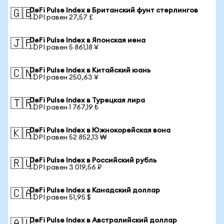
DeFi Pulse Index в Британский фунт стерлингов
🇬🇧
1 DPI равен 27,57 £
DeFi Pulse Index в Японская иена
🇯🇵
1 DPI равен 5 861,18 ¥
DeFi Pulse Index в Китайский юань
🇨🇳
1 DPI равен 250,63 ¥
DeFi Pulse Index в Турецкая лира
🇹🇷
1 DPI равен 1 767,19 ₺
DeFi Pulse Index в Южнокорейская вона
🇰🇷
1 DPI равен 52 852,13 ₩
DeFi Pulse Index в Российский рубль
🇷🇺
1 DPI равен 3 019,56 ₽
DeFi Pulse Index в Канадский доллар
🇨🇦
1 DPI равен 51,95 $
DeFi Pulse Index в Австралийский доллар