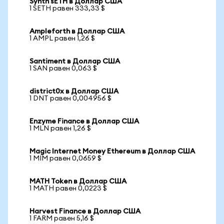
Synth sETH в Доллар США
1 SETH равен 333,33 $
Ampleforth в Доллар США
1 AMPL равен 1,26 $
Santiment в Доллар США
1 SAN равен 0,063 $
district0x в Доллар США
1 DNT равен 0,004956 $
Enzyme Finance в Доллар США
1 MLN равен 1,26 $
Magic Internet Money Ethereum в Доллар США
1 MIM равен 0,0659 $
MATH Token в Доллар США
1 MATH равен 0,0223 $
Harvest Finance в Доллар США
1 FARM равен 5,16 $