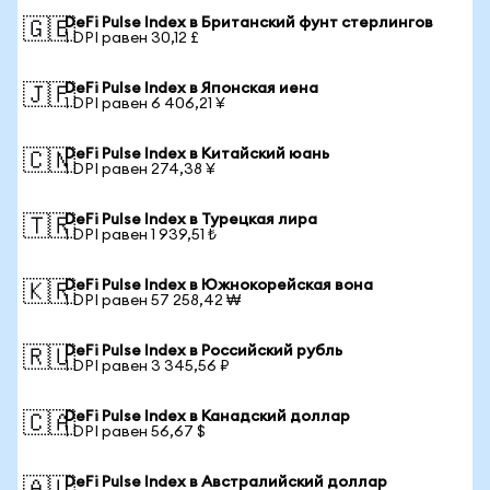
DeFi Pulse Index в Британский фунт стерлингов
🇬🇧
1 DPI равен 30,12 £
DeFi Pulse Index в Японская иена
🇯🇵
1 DPI равен 6 406,21 ¥
DeFi Pulse Index в Китайский юань
🇨🇳
1 DPI равен 274,38 ¥
DeFi Pulse Index в Турецкая лира
🇹🇷
1 DPI равен 1 939,51 ₺
DeFi Pulse Index в Южнокорейская вона
🇰🇷
1 DPI равен 57 258,42 ₩
DeFi Pulse Index в Российский рубль
🇷🇺
1 DPI равен 3 345,56 ₽
DeFi Pulse Index в Канадский доллар
🇨🇦
1 DPI равен 56,67 $
DeFi Pulse Index в Австралийский доллар