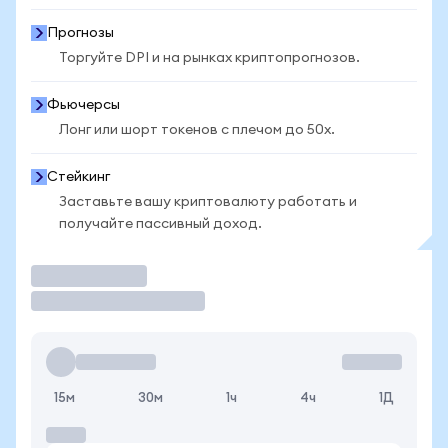
Прогнозы
Торгуйте DPI и на рынках криптопрогнозов.
Фьючерсы
Лонг или шорт токенов с плечом до 50x.
Стейкинг
Заставьте вашу криптовалюту работать и
получайте пассивный доход.
Торговать
15м
30м
1ч
4ч
1Д