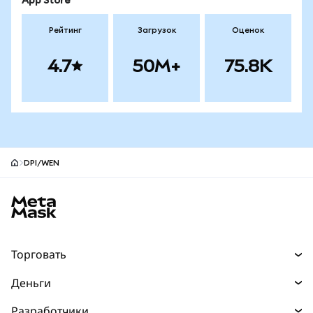
App Store
Рейтинг
Загрузок
Оценок
4.7
50M+
75.8K
DPI/WEN
Нижний колонтитул сайта MetaMask
Торговать
Торговля
Деньги
Swaps
Покупайте
Разработчики