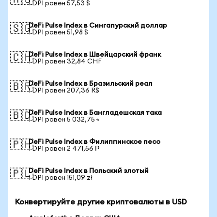
🇦🇺
1 DPI равен 57,53 $
DeFi Pulse Index в Сингапурский доллар
🇸🇬
1 DPI равен 51,98 $
DeFi Pulse Index в Швейцарский франк
🇨🇭
1 DPI равен 32,84 CHF
DeFi Pulse Index в Бразильский реал
🇧🇷
1 DPI равен 207,36 R$
DeFi Pulse Index в Бангладешская така
🇧🇩
1 DPI равен 5 032,75 ৳
DeFi Pulse Index в Филиппинское песо
🇵🇭
1 DPI равен 2 471,56 ₱
DeFi Pulse Index в Польский злотый
🇵🇱
1 DPI равен 151,09 zł
Конвертируйте другие криптовалюты в USD