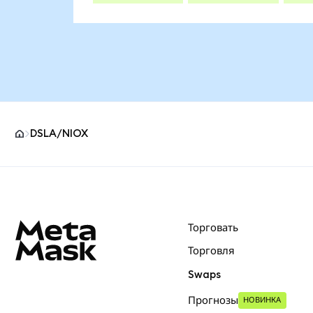
DSLA/NIOX
Нижний колонтитул сайта MetaMask
Торговать
Торговля
Swaps
Прогнозы
НОВИНКА