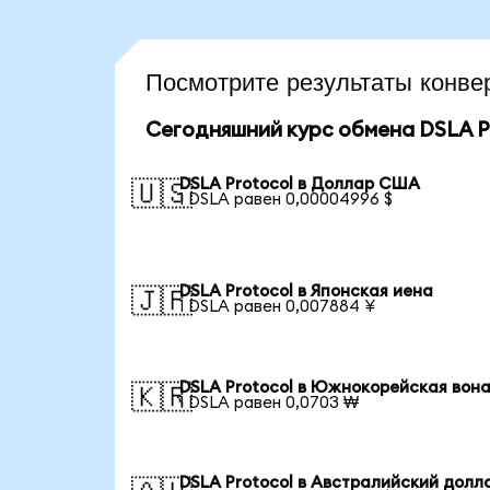
Посмотрите результаты конв
Сегодняшний курс обмена DSLA P
DSLA Protocol в Доллар США
🇺🇸
1 DSLA равен 0,00004996 $
DSLA Protocol в Японская иена
🇯🇵
1 DSLA равен 0,007884 ¥
DSLA Protocol в Южнокорейская вон
🇰🇷
1 DSLA равен 0,0703 ₩
DSLA Protocol в Австралийский долл