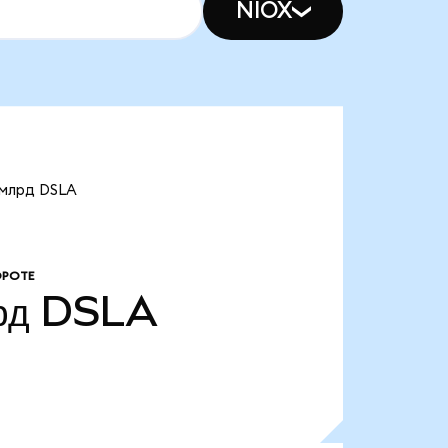
NIOX
 млрд DSLA
ОРОТЕ
рд
DSLA