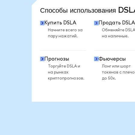
Способы использования DS
Купить DSLA
Продать DSLA
Начните всего за
Обменяйте DSL
пару нажатий.
на наличные.
Прогнозы
Фьючерсы
Торгуйте DSLA и
Лонг или шорт
на рынках
токенов с плеч
криптопрогнозов.
до 50x.