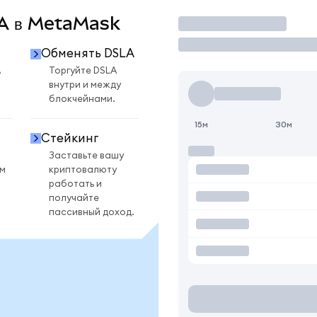
LA в MetaMask
Торговать
Обменять DSLA
A
Торгуйте DSLA
внутри и между
блокчейнами.
15м
30м
Стейкинг
Заставьте вашу
ом
криптовалюту
работать и
получайте
пассивный доход.