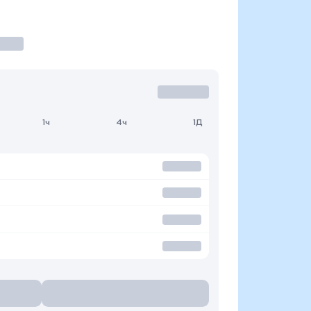
1ч
4ч
1Д