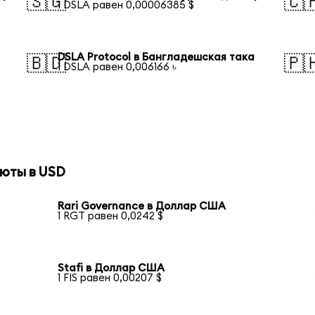
🇸🇬
🇨
1 DSLA равен 0,00006385 $
DSLA Protocol в Бангладешская така
🇧🇩
🇵
1 DSLA равен 0,006166 ৳
юты в USD
Rari Governance в Доллар США
1 RGT равен 0,0242 $
Stafi в Доллар США
1 FIS равен 0,00207 $