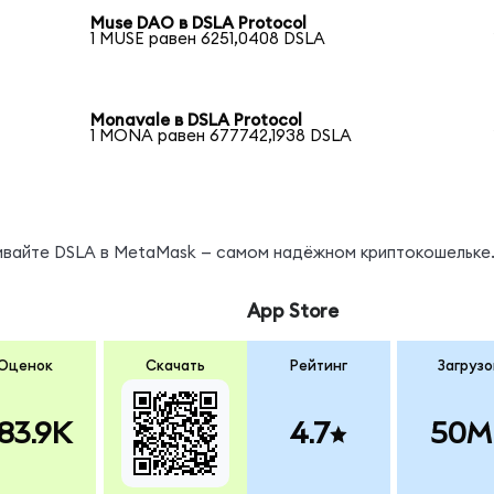
Muse DAO в DSLA Protocol
1 MUSE равен 6251,0408 DSLA
Monavale в DSLA Protocol
1 MONA равен 677742,1938 DSLA
нивайте DSLA в MetaMask — самом надёжном криптокошельке
App Store
Оценок
Скачать
Рейтинг
Загрузо
83.9K
4.7
50M