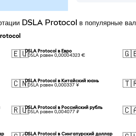
ертации DSLA Protocol в популярные ва
rotocol
DSLA Protocol в Евро
🇪🇺
🇬
1 DSLA равен 0,00004323 €
DSLA Protocol в Китайский юань
🇨🇳
🇹
1 DSLA равен 0,000337 ¥
а
DSLA Protocol в Российский рубль
🇷🇺
🇨
1 DSLA равен 0,004077 ₽
ар
DSLA Protocol в Сингапурский доллар