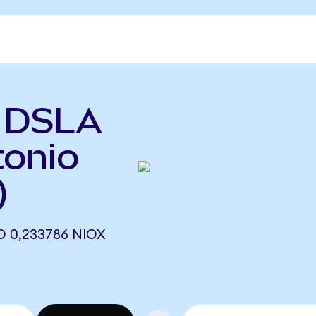
ь DSLA
tonio
)
 0,233786 NIOX