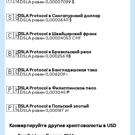
🇦🇺
1 DSLA равен 0,00007099 $
DSLA Protocol в Сингапурский доллар
🇸🇬
1 DSLA равен 0,00006411 $
DSLA Protocol в Швейцарский франк
🇨🇭
1 DSLA равен 0,00004053 CHF
DSLA Protocol в Бразильский реал
🇧🇷
1 DSLA равен 0,000256 R$
DSLA Protocol в Бангладешская така
🇧🇩
1 DSLA равен 0,006209 ৳
DSLA Protocol в Филиппинское песо
🇵🇭
1 DSLA равен 0,003045 ₱
DSLA Protocol в Польский злотый
🇵🇱
1 DSLA равен 0,000187 zł
Конвертируйте другие криптовалюты в USD