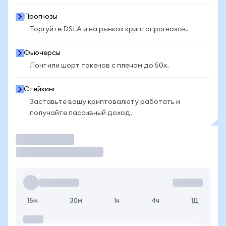
Прогнозы
Торгуйте DSLA и на рынках криптопрогнозов.
Фьючерсы
Лонг или шорт токенов с плечом до 50x.
Стейкинг
Заставьте вашу криптовалюту работать и
получайте пассивный доход.
Торговать
15м
30м
1ч
4ч
1Д