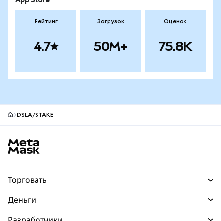
App Store
Рейтинг
Загрузок
Оценок
4.7
50M+
75.8K
DSLA/STAKE
Нижний колонтитул сайта MetaMask
Торговать
Торговля
Деньги
Swaps
Покупайте
Разработчики