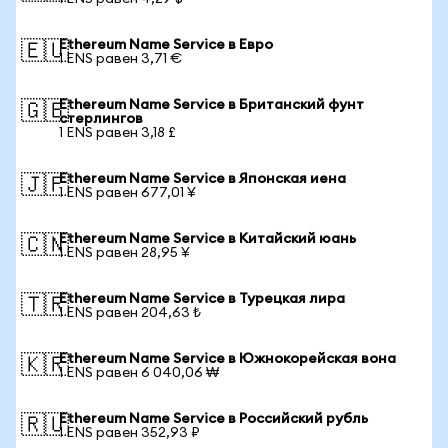
Ethereum Name Service в Евро
🇪🇺
1 ENS равен 3,71 €
Ethereum Name Service в Британский фунт
🇬🇧
стерлингов
1 ENS равен 3,18 £
Ethereum Name Service в Японская иена
🇯🇵
1 ENS равен 677,01 ¥
Ethereum Name Service в Китайский юань
🇨🇳
1 ENS равен 28,95 ¥
Ethereum Name Service в Турецкая лира
🇹🇷
1 ENS равен 204,63 ₺
Ethereum Name Service в Южнокорейская вона
🇰🇷
1 ENS равен 6 040,06 ₩
Ethereum Name Service в Российский рубль
🇷🇺
1 ENS равен 352,93 ₽