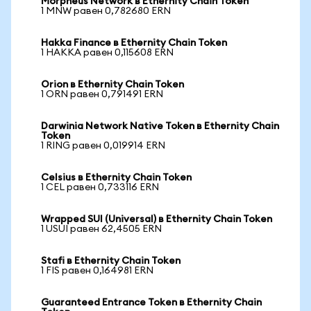
Morpheus Network в Ethernity Chain Token
1 MNW равен 0,782680 ERN
Hakka Finance в Ethernity Chain Token
1 HAKKA равен 0,115608 ERN
Orion в Ethernity Chain Token
1 ORN равен 0,791491 ERN
Darwinia Network Native Token в Ethernity Chain
Token
1 RING равен 0,019914 ERN
Celsius в Ethernity Chain Token
1 CEL равен 0,733116 ERN
Wrapped SUI (Universal) в Ethernity Chain Token
1 USUI равен 62,4505 ERN
Stafi в Ethernity Chain Token
1 FIS равен 0,164981 ERN
Guaranteed Entrance Token в Ethernity Chain