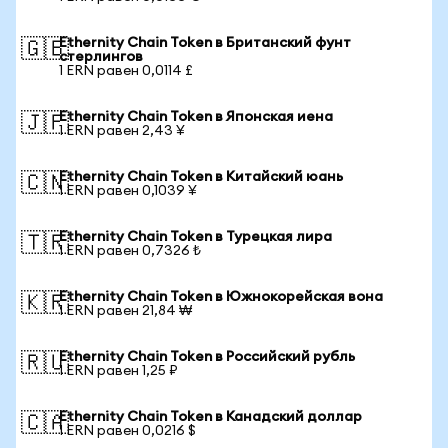
Ethernity Chain Token в Британский фунт
🇬🇧
стерлингов
1 ERN равен 0,0114 £
Ethernity Chain Token в Японская иена
🇯🇵
1 ERN равен 2,43 ¥
Ethernity Chain Token в Китайский юань
🇨🇳
1 ERN равен 0,1039 ¥
Ethernity Chain Token в Турецкая лира
🇹🇷
1 ERN равен 0,7326 ₺
Ethernity Chain Token в Южнокорейская вона
🇰🇷
1 ERN равен 21,84 ₩
Ethernity Chain Token в Российский рубль
🇷🇺
1 ERN равен 1,25 ₽
Ethernity Chain Token в Канадский доллар
🇨🇦
1 ERN равен 0,0216 $