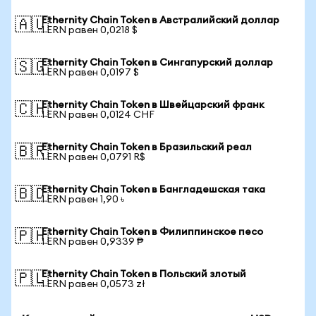
Ethernity Chain Token в Австралийский доллар
🇦🇺
1 ERN равен 0,0218 $
Ethernity Chain Token в Сингапурский доллар
🇸🇬
1 ERN равен 0,0197 $
Ethernity Chain Token в Швейцарский франк
🇨🇭
1 ERN равен 0,0124 CHF
Ethernity Chain Token в Бразильский реал
🇧🇷
1 ERN равен 0,0791 R$
Ethernity Chain Token в Бангладешская така
🇧🇩
1 ERN равен 1,90 ৳
Ethernity Chain Token в Филиппинское песо
🇵🇭
1 ERN равен 0,9339 ₱
Ethernity Chain Token в Польский злотый
🇵🇱
1 ERN равен 0,0573 zł