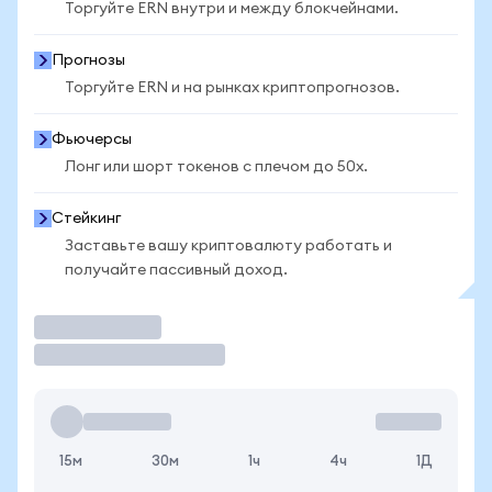
Торгуйте ERN внутри и между блокчейнами.
Прогнозы
Торгуйте ERN и на рынках криптопрогнозов.
Фьючерсы
Лонг или шорт токенов с плечом до 50x.
Стейкинг
Заставьте вашу криптовалюту работать и
получайте пассивный доход.
Торговать
15м
30м
1ч
4ч
1Д