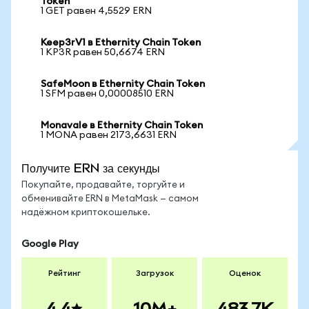
Token
1 GET равен 4,5529 ERN
Keep3rV1 в Ethernity Chain Token
1 KP3R равен 50,6674 ERN
SafeMoon в Ethernity Chain Token
1 SFM равен 0,00008510 ERN
Monavale в Ethernity Chain Token
1 MONA равен 2173,6631 ERN
Получите ERN за секунды
Покупайте, продавайте, торгуйте и
обменивайте ERN в MetaMask — самом
надёжном криптокошельке.
Google Play
Рейтинг
Загрузок
Оценок
4.4
10M+
483.7K